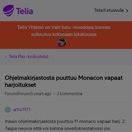
Telia.fi etusivulle
Telia Yhteisö on Vain luku -moodissa, kunnes
sulkeutuu kokonaan lokakuussa
Telia Play -keskustelut
Ohjelmakirjastosta puuttuu Monacon vapaat
harjoitukset
Forum|Forum|5 years ago
3 kommenttia
arttu1971
A
maxin ohjelmakirjastosta puuttuu f1 monaco vapaat harj. 2
?aspa neuvoi että voi katsoa sovelluksesta(voisi jos