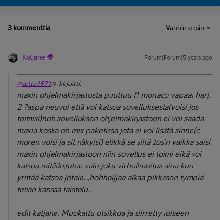
3 kommenttia
Vanhin ensin
Katjane
Forum|Forum|5 years ago
@arttu1971
@ kirjoitti:
maxin ohjelmakirjastosta puuttuu f1 monaco vapaat harj.
2 ?aspa neuvoi että voi katsoa sovelluksesta(voisi jos
toimisi)noh sovelluksen ohjelmakirjastoon ei voi saada
maxia koska on mix paketissa jota ei voi lisätä sinne(c
moren voisi ja sit näkyisi) elikkä se siitä ,tosin vaikka saisi
maxin ohjelmakirjastoon niin sovellus ei toimi eikä voi
katsoa mitään,tulee vain joku virheilmoitus aina kun
yrittää katsoa jotain...,hohhoijjaa alkaa pikkasen tympiä
telian kanssa taistelu..
edit katjane: Muokattu otsikkoa ja siirretty toiseen