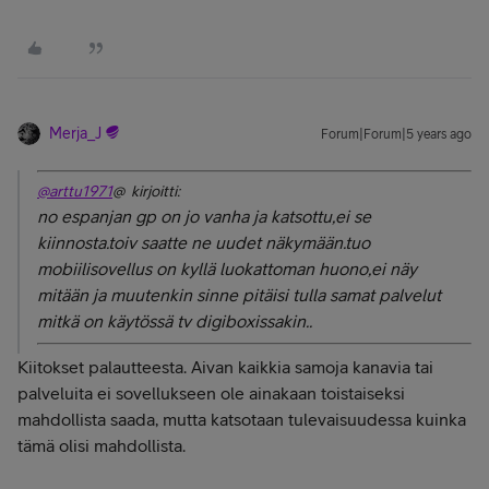
Merja_J
Forum|Forum|5 years ago
@arttu1971
@ kirjoitti:
no espanjan gp on jo vanha ja katsottu,ei se
kiinnosta.toiv saatte ne uudet näkymään.tuo
mobiilisovellus on kyllä luokattoman huono,ei näy
mitään ja muutenkin sinne pitäisi tulla samat palvelut
mitkä on käytössä tv digiboxissakin..
Kiitokset palautteesta. Aivan kaikkia samoja kanavia tai
palveluita ei sovellukseen ole ainakaan toistaiseksi
mahdollista saada, mutta katsotaan tulevaisuudessa kuinka
tämä olisi mahdollista.