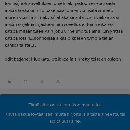
toimisi)noh sovelluksen ohjelmakirjastoon ei voi saada
maxia koska on mix paketissa jota ei voi lisätä sinne(c
moren voisi ja sit näkyisi) elikkä se siitä ,tosin vaikka saisi
maxin ohjelmakirjastoon niin sovellus ei toimi eikä voi
katsoa mitään,tulee vain joku virheilmoitus aina kun yrittää
katsoa jotain...,hohhoijjaa alkaa pikkasen tympiä telian
kanssa taistelu..
edit katjane: Muokattu otsikkoa ja siirretty toiseen osioon
Tämä aihe on suljettu kommenteilta.
Käytä hakua löytääksesi muita kirjoituksia tästä aiheesta, tai
aloita uusi aihe.