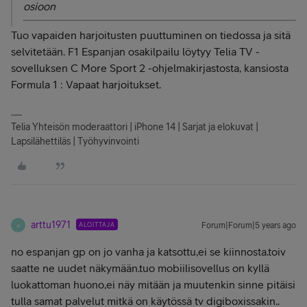
osioon
Tuo vapaiden harjoitusten puuttuminen on tiedossa ja sitä
selvitetään. F1 Espanjan osakilpailu löytyy Telia TV -
sovelluksen C More Sport 2 -ohjelmakirjastosta, kansiosta
Formula 1 : Vapaat harjoitukset.
Telia Yhteisön moderaattori | iPhone 14 | Sarjat ja elokuvat |
Lapsilähettiläs | Työhyvinvointi
arttu1971
ALOITTAJA
Forum|Forum|5 years ago
A
no espanjan gp on jo vanha ja katsottu,ei se kiinnosta.toiv
saatte ne uudet näkymään.tuo mobiilisovellus on kyllä
luokattoman huono,ei näy mitään ja muutenkin sinne pitäisi
tulla samat palvelut mitkä on käytössä tv digiboxissakin..