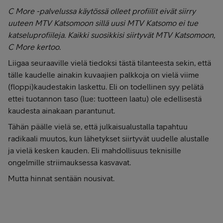
C More -palvelussa käytössä olleet profiilit eivät siirry
uuteen MTV Katsomoon sillä uusi MTV Katsomo ei tue
katseluprofiileja. Kaikki suosikkisi siirtyvät MTV Katsomoon,
C More kertoo.
Liigaa seuraaville vielä tiedoksi tästä tilanteesta sekin, että
tälle kaudelle ainakin kuvaajien palkkoja on vielä viime
(floppi)kaudestakin laskettu. Eli on todellinen syy pelätä
ettei tuotannon taso (lue: tuotteen laatu) ole edellisestä
kaudesta ainakaan parantunut.
Tähän päälle vielä se, että julkaisualustalla tapahtuu
radikaali muutos, kun lähetykset siirtyvät uudelle alustalle
ja vielä kesken kauden. Eli mahdollisuus teknisille
ongelmille striimauksessa kasvavat.
Mutta hinnat sentään nousivat.