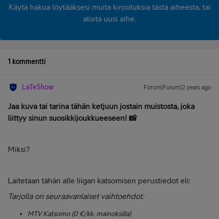
Käytä hakua löytääksesi muita kirjoituksia tästä aiheesta, tai
aloita uusi aihe.
1 kommentti
LaTeShow
Forum|Forum|2 years ago
Jaa kuva tai tarina tähän ketjuun jostain muistosta, joka
liittyy sinun suosikkijoukkueeseen! 📸
Miksi?
Laitetaan tähän alle liigan katsomisen perustiedot eli:
Tarjolla on seuraavanlaiset vaihtoehdot:
MTV Katsomo (0 €/kk, mainoksilla)