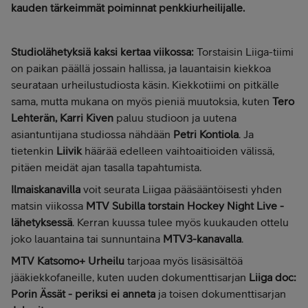
kauden tärkeimmät poiminnat penkkiurheilijalle.
Studiolähetyksiä kaksi kertaa viikossa:
Torstaisin Liiga-tiimi
on paikan päällä jossain hallissa, ja lauantaisin kiekkoa
seurataan urheilustudiosta käsin. Kiekkotiimi on pitkälle
sama, mutta mukana on myös pieniä muutoksia, kuten
Tero
Lehterän, Karri Kiven
paluu studioon ja uutena
asiantuntijana studiossa nähdään
Petri Kontiola
. Ja
tietenkin
Liivik
häärää edelleen vaihtoaitioiden välissä,
pitäen meidät ajan tasalla tapahtumista.
Ilmaiskanavilla
voit seurata Liigaa pääsääntöisesti yhden
matsin viikossa
MTV Subilla torstain Hockey Night Live -
lähetyksessä
. Kerran kuussa tulee myös kuukauden ottelu
joko lauantaina tai sunnuntaina
MTV3-kanavalla
.
MTV Katsomo+ Urheilu
tarjoaa myös lisäsisältöä
jääkiekkofaneille, kuten uuden dokumenttisarjan
Liiga doc:
Porin Ässät - periksi ei anneta
ja toisen dokumenttisarjan