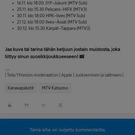
16.11. klo 18.00 JYP–Jukurit (MTV Sub)
25.11. klo 15.30 Pelicans–HIFK (MTV3)
30.11. klo 18.00 HPK–Ilves (MTV Sub)
21.12. klo 18.00 Ilves–Ässät (MTV Sub)
30.12. klo 15.30 Kärpät–Tappara (MTV3)
Jaa kuva tai tarina tähän ketjuun jostain muistosta, joka
liittyy sinun suosikkijoukkueeseen! 📸
| Telia Yhteisön moderaattori | Apple | Juokseminen ja salitreeni |
Kanavapaketit
MTV Katsomo
Tämä aihe on suljettu kommenteilta.