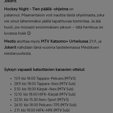
Jokerit
.
Hockey Night - Tien päällä -ohjelma
on
palannut. Maanantaisin voit nauttia tästä ohjelmasta, joka
vie sinut lähemmäksi jäällä tapahtuvaa toimintaa. Ja älä
huoli, jos missasit ensimmäisen jakson – tätä herkkua on
luvassa lisää 😉
Mestis
aloittaa myös
MTV Katsomo+ Urheilussa
21.9., ja
Jokerit
nähdään tänä vuonna taistelemassa Mestiksen
mestaruudesta.
Syksyn vapaasti katsottavien kanavien ottelut:
13.9. klo 18.00 Tappara–Pelicans (MTV3)
28.9. klo 18.00 Tappara–Ilves (MTV Sub)
5.10. klo 18.00 Kärpät–Ilves (MTV Sub)
12.10. klo 18.00 HIFK–Kärpät (MTV Sub)
22.10. klo 15.30 Ilves–Sport (MTV3)
26.10. klo 18.00 Pelicans–TPS (MTV Sub)
2.11. klo 18.00 HIFK–HPK (MTV Sub)