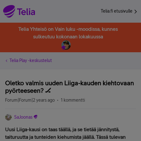
Telia.fi etusivulle
Telia Yhteisö on Vain luku -moodissa, kunnes
sulkeutuu kokonaan lokakuussa
Telia Play -keskustelut
Oletko valmis uuden Liiga-kauden kiehtovaan
pyörteeseen? 🏒
Forum|Forum|2 years ago
1 kommentti
SaJoonas
Uusi Liiga-kausi on taas täällä, ja se tietää jännitystä,
taituruutta ja tunteiden kiehumista jäällä. Tässä tulevan