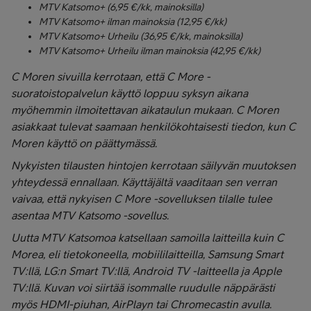
MTV Katsomo+ (6,95 €/kk, mainoksilla)
MTV Katsomo+ ilman mainoksia (12,95 €/kk)
MTV Katsomo+ Urheilu (36,95 €/kk, mainoksilla)
MTV Katsomo+ Urheilu ilman mainoksia (42,95 €/kk)
C Moren sivuilla kerrotaan, että C More -
suoratoistopalvelun käyttö loppuu syksyn aikana
myöhemmin ilmoitettavan aikataulun mukaan. C Moren
asiakkaat tulevat saamaan henkilökohtaisesti tiedon, kun C
Moren käyttö on päättymässä.
Nykyisten tilausten hintojen kerrotaan säilyvän muutoksen
yhteydessä ennallaan. Käyttäjältä vaaditaan sen verran
vaivaa, että nykyisen C More -sovelluksen tilalle tulee
asentaa MTV Katsomo -sovellus.
Uutta MTV Katsomoa katsellaan samoilla laitteilla kuin C
Morea, eli tietokoneella, mobiililaitteilla, Samsung Smart
TV:llä, LG:n Smart TV:llä, Android TV -laitteella ja Apple
TV:llä. Kuvan voi siirtää isommalle ruudulle näppärästi
myös HDMI-piuhan, AirPlayn tai Chromecastin avulla.