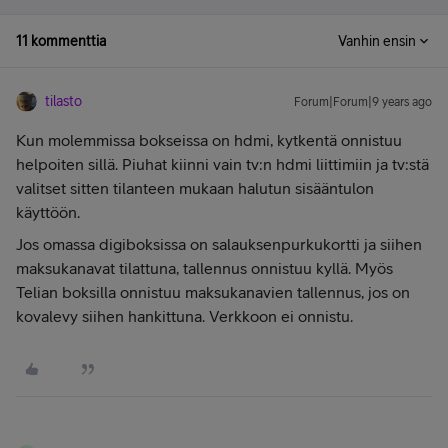
11 kommenttia
Vanhin ensin
tilasto
Forum|Forum|9 years ago
Kun molemmissa bokseissa on hdmi, kytkentä onnistuu
helpoiten sillä. Piuhat kiinni vain tv:n hdmi liittimiin ja tv:stä
valitset sitten tilanteen mukaan halutun sisääntulon
käyttöön.
Jos omassa digiboksissa on salauksenpurkukortti ja siihen
maksukanavat tilattuna, tallennus onnistuu kyllä. Myös
Telian boksilla onnistuu maksukanavien tallennus, jos on
kovalevy siihen hankittuna. Verkkoon ei onnistu.