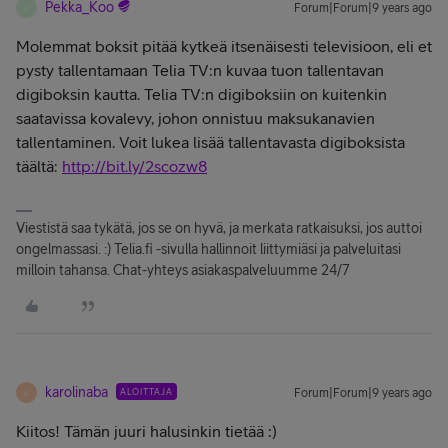
Pekka_Koo
Forum|Forum|9 years ago
P
Molemmat boksit pitää kytkeä itsenäisesti televisioon, eli et
pysty tallentamaan Telia TV:n kuvaa tuon tallentavan
digiboksin kautta. Telia TV:n digiboksiin on kuitenkin
saatavissa kovalevy, johon onnistuu maksukanavien
tallentaminen. Voit lukea lisää tallentavasta digiboksista
täältä:
http://bit.ly/2scozw8
Viestistä saa tykätä, jos se on hyvä, ja merkata ratkaisuksi, jos auttoi
ongelmassasi. :) Telia.fi -sivulla hallinnoit liittymiäsi ja palveluitasi
milloin tahansa. Chat-yhteys asiakaspalveluumme 24/7
karolinaba
ALOITTAJA
Forum|Forum|9 years ago
K
Kiitos! Tämän juuri halusinkin tietää :)