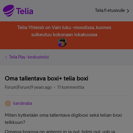
Telia.fi etusivulle
Telia Yhteisö on Vain luku -moodissa, kunnes
sulkeutuu kokonaan lokakuussa
Telia Play -keskustelut
Oma tallentava boxi+ telia boxi
Forum|Forum|9 years ago
11 kommenttia
karolinaba
K
Miten kytketään oma tallentava digiboxi sekä telian boxi
telkkuun?
Omassa boxissa on antenni in ja out, hdmi out, usb ja