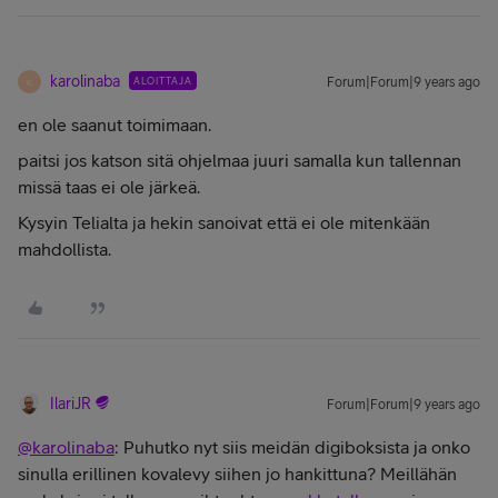
karolinaba
ALOITTAJA
Forum|Forum|9 years ago
K
en ole saanut toimimaan.
paitsi jos katson sitä ohjelmaa juuri samalla kun tallennan
missä taas ei ole järkeä.
Kysyin Telialta ja hekin sanoivat että ei ole mitenkään
mahdollista.
IlariJR
Forum|Forum|9 years ago
@karolinaba
: Puhutko nyt siis meidän digiboksista ja onko
sinulla erillinen kovalevy siihen jo hankittuna? Meillähän