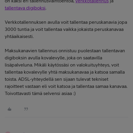
on kaksi eri tallennusvaihtoehtoa,
verkkotallennus
ja
tallentava digiboksi
.
Verkkotallennuksen avulla voit tallentaa peruskanavia jopa
3000 tuntia ja voit tallentaa vaikka jokaista peruskanavaa
yhtäaikaisesti.
Maksukanavien tallennus onnistuu puolestaan tallentavan
digiboksin avulla kovalevylle, joka on saatavilla
lisäpalveluna. Mikäli käytössäsi on valokuituyhteys, voit
tallentaa kovalevylle yhtä maksukanavaa ja katsoa samalla
toista. ADSL-yhteydellä sen sijaan tulevat tekniset
rajoitteet vastaan eli voit katsoa ja tallentaa samaa kanavaa.
Toivottavasti tämä selvensi asiaa :)