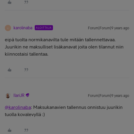
karolinaba
ALOITTAJA
Forum|Forum|9 years ago
K
eipä tuolta normikanavilta tule mitään tallennettavaa.
Juurikin ne maksulliset lisäkanavat joita olen tilannut niin
kiinnostaisi tallentaa.
IlariJR
Forum|Forum|9 years ago
@karolinaba
: Maksukanavien tallennus onnistuu juurikin
tuolla kovalevyllä :)