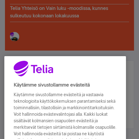
Telia Yhteisö on Vain luku -moodissa, kunnes
sulkeutuu kokonaan lokakuussa
Älä jää paitsi – osallistu ja voita!
Tilaa Telian uutiskirje ja olet mukana arvonnassa.
Käytämme sivustollamme evästeitä
Samalla saat parhaat asiakasedut suoraan
Käytämme sivustollamme evästeitä ja vastaavia
sähköpostiisi.
teknologioita käyttökokemuksen parantamiseksi sekä
toiminnallisiin, tilastollisiin ja markkinointitarkoituksiin.
Voit hallinnoida evästevalintojasi alla. Kaikki luokat
Tilaa nyt
sisältävät kolmansien osapuolien evästeitä ja
merkitsevät tietojen siirtämistä kolmansille osapuolille.
Voit hallinnoida evästeitä tai poistaa ne käytöstä