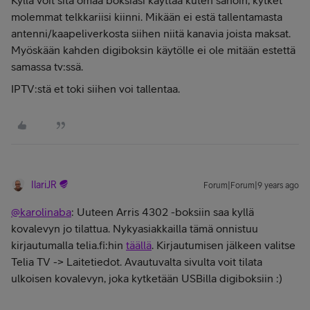
Kyllä voit sitä omaa boksiasi käyttää kuten sanoin, kytket
molemmat telkkariisi kiinni. Mikään ei estä tallentamasta
antenni/kaapeliverkosta siihen niitä kanavia joista maksat.
Myöskään kahden digiboksin käytölle ei ole mitään estettä
samassa tv:ssä.
IPTV:stä et toki siihen voi tallentaa.
IlariJR
Forum|Forum|9 years ago
@karolinaba
: Uuteen Arris 4302 -boksiin saa kyllä
kovalevyn jo tilattua. Nykyasiakkailla tämä onnistuu
kirjautumalla telia.fi:hin
täällä
. Kirjautumisen jälkeen valitse
Telia TV -> Laitetiedot. Avautuvalta sivulta voit tilata
ulkoisen kovalevyn, joka kytketään USBilla digiboksiin :)