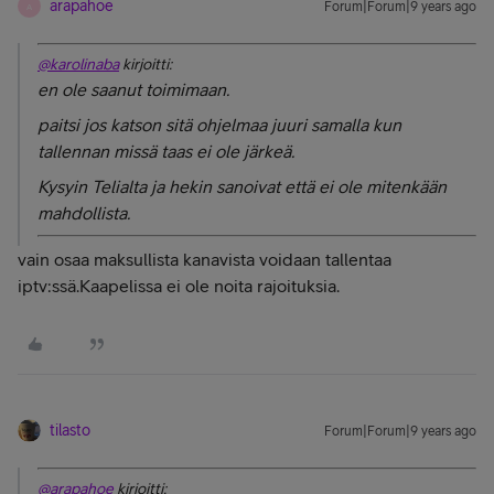
arapahoe
Forum|Forum|9 years ago
A
@karolinaba
kirjoitti:
en ole saanut toimimaan.
paitsi jos katson sitä ohjelmaa juuri samalla kun
tallennan missä taas ei ole järkeä.
Kysyin Telialta ja hekin sanoivat että ei ole mitenkään
mahdollista.
vain osaa maksullista kanavista voidaan tallentaa
iptv:ssä.Kaapelissa ei ole noita rajoituksia.
tilasto
Forum|Forum|9 years ago
@arapahoe
kirjoitti: