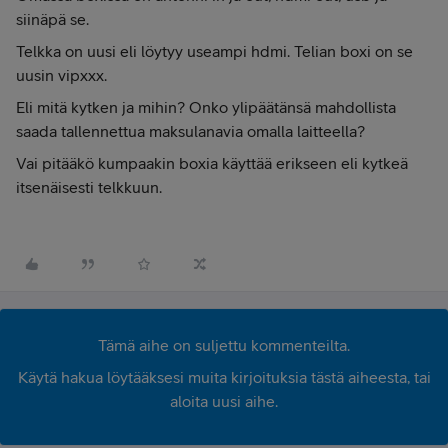
siinäpä se.
Telkka on uusi eli löytyy useampi hdmi. Telian boxi on se
uusin vipxxx.
Eli mitä kytken ja mihin? Onko ylipäätänsä mahdollista
saada tallennettua maksulanavia omalla laitteella?
Vai pitääkö kumpaakin boxia käyttää erikseen eli kytkeä
itsenäisesti telkkuun.
Tämä aihe on suljettu kommenteilta.
Käytä hakua löytääksesi muita kirjoituksia tästä aiheesta, tai
aloita uusi aihe.