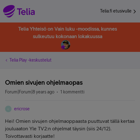
Telia.fi etusivulle
Telia Yhteisö on Vain luku -moodissa, kunnes
sulkeutuu kokonaan lokakuussa
Telia Play -keskustelut
Omien sivujen ohjelmaopas
Forum|Forum|8 years ago
1 kommentti
ericrose
E
Hei!
Omien sivujen ohjelmaoppaasta puuttuvat tällä kertaa
jouluaaton Yle TV2:n ohjelmat täysin (siis 24/12).
Toivottavasti korjaatte!