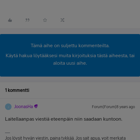
Tämä aihe on suljettu kommenteilta.
Käytä hakua löytääksesi muita kirjoituksia tästä aiheesta, tai
aloita uusi aihe.
1 kommentti
JoonasHa
Forum|Forum|8 years ago
J
Laitellaanpas viestiä eteenpäin niin saadaan kuntoon.
Jos löysit hyvän viestin, paina tykkää. Jos sait apua, voit merkata