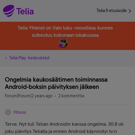
Telia.fi etusivulle
Telia Yhteisö on Vain luku -moodissa, kunnes
sulkeutuu kokonaan lokakuussa
Telia Play -keskustelut
Ongelmia kaukosäätimen toiminnassa
Android-boksin päivityksen jälkeen
Forum|Forum|2 years ago
2 kommenttia
Hnuuu
H
Terve. Nyt tuli Telian Androidin kanssa ongelma. 30.8 oli
joku päivitys Telialla ja ennen Android käynnistyi tv:n