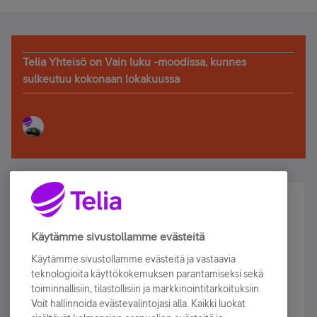
Telia Yhteisö on Vain luku -moodissa, kunnes
sulkeutuu kokonaan lokakuussa
Älä jää paitsi – osallistu ja voita!
Tilaa Telian uutiskirje ja olet mukana arvonnassa.
Käytämme sivustollamme evästeitä
Samalla saat parhaat asiakasedut suoraan
Käytämme sivustollamme evästeitä ja vastaavia
sähköpostiisi.
teknologioita käyttökokemuksen parantamiseksi sekä
toiminnallisiin, tilastollisiin ja markkinointitarkoituksiin.
Voit hallinnoida evästevalintojasi alla. Kaikki luokat
Tilaa nyt