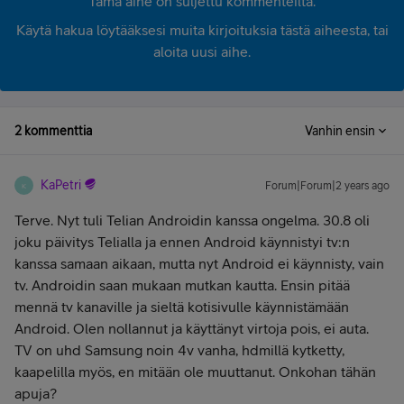
Tämä aihe on suljettu kommenteilta.
Käytä hakua löytääksesi muita kirjoituksia tästä aiheesta, tai
aloita uusi aihe.
2 kommenttia
Vanhin ensin
KaPetri
Forum|Forum|2 years ago
K
Terve. Nyt tuli Telian Androidin kanssa ongelma. 30.8 oli
joku päivitys Telialla ja ennen Android käynnistyi tv:n
kanssa samaan aikaan, mutta nyt Android ei käynnisty, vain
tv. Androidin saan mukaan mutkan kautta. Ensin pitää
mennä tv kanaville ja sieltä kotisivulle käynnistämään
Android. Olen nollannut ja käyttänyt virtoja pois, ei auta.
TV on uhd Samsung noin 4v vanha, hdmillä kytketty,
kaapelilla myös, en mitään ole muuttanut. Onkohan tähän
apuja?