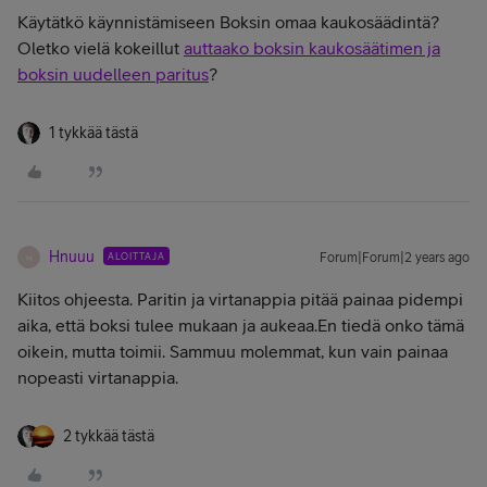
Käytätkö käynnistämiseen Boksin omaa kaukosäädintä?
Oletko vielä kokeillut
auttaako boksin kaukosäätimen ja
boksin uudelleen paritus
?
1 tykkää tästä
Hnuuu
ALOITTAJA
Forum|Forum|2 years ago
H
Kiitos ohjeesta. Paritin ja virtanappia pitää painaa pidempi
aika, että boksi tulee mukaan ja aukeaa.En tiedä onko tämä
oikein, mutta toimii. Sammuu molemmat, kun vain painaa
nopeasti virtanappia.
2 tykkää tästä