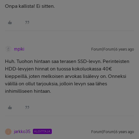
Onpa kallista! Ei sitten.
mpiki
Forum|Forum|6 years ago
Huh. Tuohon hintaan saa terasen SSD-levyn. Perinteisten
HDD-levyjen hinnat on tuossa kokoluokassa 40€
kieppeillä, joten melkoisen arvokas lisälevy on. Onneksi
välillä on ollut tarjouksia, jolloin levyn saa lähes
inhimilliseen hintaan.
jarkko35
ALOITTAJA
Forum|Forum|6 years ago
J