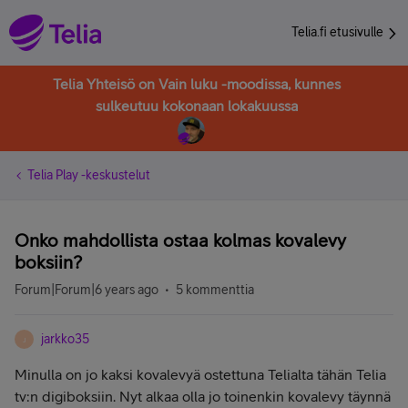
Telia.fi etusivulle
Telia Yhteisö on Vain luku -moodissa, kunnes
sulkeutuu kokonaan lokakuussa
Telia Play -keskustelut
Onko mahdollista ostaa kolmas kovalevy
boksiin?
Forum|Forum|6 years ago
5 kommenttia
jarkko35
J
Minulla on jo kaksi kovalevyä ostettuna Telialta tähän Telia
tv:n digiboksiin. Nyt alkaa olla jo toinenkin kovalevy täynnä