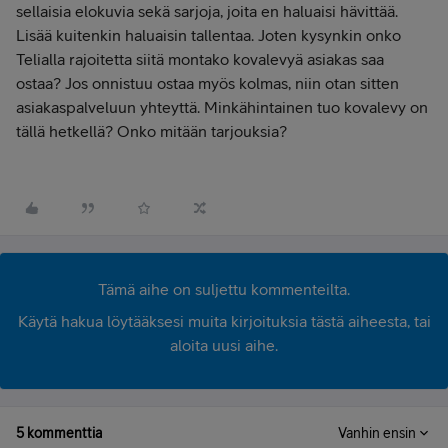
sellaisia elokuvia sekä sarjoja, joita en haluaisi hävittää.
Lisää kuitenkin haluaisin tallentaa. Joten kysynkin onko
Telialla rajoitetta siitä montako kovalevyä asiakas saa
ostaa? Jos onnistuu ostaa myös kolmas, niin otan sitten
asiakaspalveluun yhteyttä. Minkähintainen tuo kovalevy on
tällä hetkellä? Onko mitään tarjouksia?
Tämä aihe on suljettu kommenteilta.
Käytä hakua löytääksesi muita kirjoituksia tästä aiheesta, tai
aloita uusi aihe.
5 kommenttia
Vanhin ensin