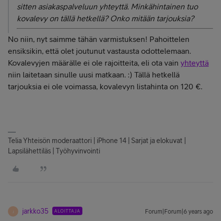
sitten asiakaspalveluun yhteyttä. Minkähintainen tuo
kovalevy on tällä hetkellä? Onko mitään tarjouksia?
No niin, nyt saimme tähän varmistuksen! Pahoittelen
ensiksikin, että olet joutunut vastausta odottelemaan.
Kovalevyjen määrälle ei ole rajoitteita, eli ota vain
yhteyttä
niin laitetaan sinulle uusi matkaan. :) Tällä hetkellä
tarjouksia ei ole voimassa, kovalevyn listahinta on 120 €.
Telia Yhteisön moderaattori | iPhone 14 | Sarjat ja elokuvat |
Lapsilähettiläs | Työhyvinvointi
jarkko35
ALOITTAJA
Forum|Forum|6 years ago
J