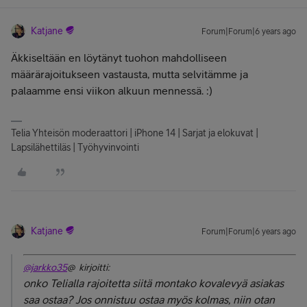
Katjane
Forum|Forum|6 years ago
Äkkiseltään en löytänyt tuohon mahdolliseen
määrärajoitukseen vastausta, mutta selvitämme ja
palaamme ensi viikon alkuun mennessä. :)
Telia Yhteisön moderaattori | iPhone 14 | Sarjat ja elokuvat |
Lapsilähettiläs | Työhyvinvointi
Katjane
Forum|Forum|6 years ago
@jarkko35
@ kirjoitti:
onko Telialla rajoitetta siitä montako kovalevyä asiakas
saa ostaa? Jos onnistuu ostaa myös kolmas, niin otan