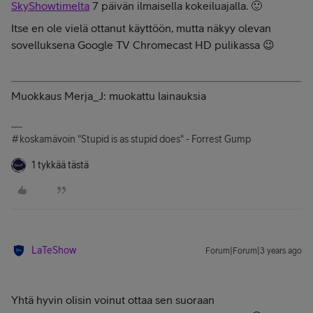
SkyShowtimelta
7 päivän ilmaisella kokeiluajalla. 🙂
Itse en ole vielä ottanut käyttöön, mutta näkyy olevan
sovelluksena Google TV Chromecast HD pulikassa 😉
Muokkaus Merja_J: muokattu lainauksia
#koskamävoin "Stupid is as stupid does" - Forrest Gump
1 tykkää tästä
LaTeShow
Forum|Forum|3 years ago
Yhtä hyvin olisin voinut ottaa sen suoraan