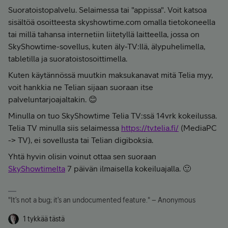
Suoratoistopalvelu. Selaimessa tai "appissa". Voit katsoa
sisältöä osoitteesta skyshowtime.com omalla tietokoneella
tai millä tahansa internetiin liitetyllä laitteella, jossa on
SkyShowtime-sovellus, kuten äly-TV:llä, älypuhelimella,
tabletilla ja suoratoistosoittimella.
Kuten käytännössä muutkin maksukanavat mitä Telia myy,
voit hankkia ne Telian sijaan suoraan itse
palveluntarjoajaltakin. 😊
Minulla on tuo SkyShowtime Telia TV:ssä 14vrk kokeilussa.
Telia TV minulla siis selaimessa
https://tv.telia.fi/
(MediaPC
-> TV), ei sovellusta tai Telian digiboksia.
Yhtä hyvin olisin voinut ottaa sen suoraan
SkyShowtimelta
7 päivän ilmaisella kokeiluajalla. 🙂
"It’s not a bug; it’s an undocumented feature." – Anonymous
1 tykkää tästä