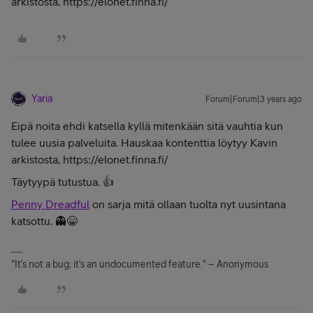
arkistosta, https://elonet.finna.fi/
Yaria
Forum|Forum|3 years ago
Eipä noita ehdi katsella kyllä mitenkään sitä vauhtia kun
tulee uusia palveluita. Hauskaa kontenttia löytyy Kavin
arkistosta, https://elonet.finna.fi/
Täytyypä tutustua. 👍
Penny Dreadful
on sarja mitä ollaan tuolta nyt uusintana
katsottu. 👻😁
"It’s not a bug; it’s an undocumented feature." – Anonymous