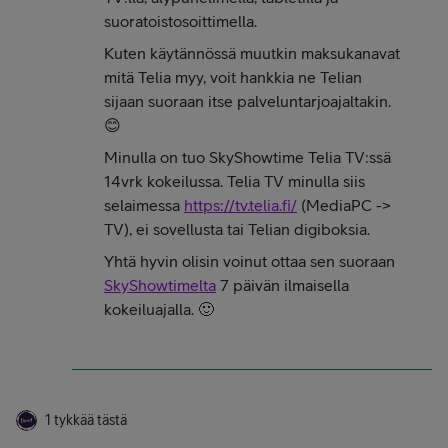
suoratoistosoittimella.
Kuten käytännössä muutkin maksukanavat
mitä Telia myy, voit hankkia ne Telian
sijaan suoraan itse palveluntarjoajaltakin.
😊
Minulla on tuo SkyShowtime Telia TV:ssä
14vrk kokeilussa. Telia TV minulla siis
selaimessa
https://tv.telia.fi/
(MediaPC ->
TV), ei sovellusta tai Telian digiboksia.
Yhtä hyvin olisin voinut ottaa sen suoraan
SkyShowtimelta
7 päivän ilmaisella
kokeiluajalla. 🙂
1 tykkää tästä