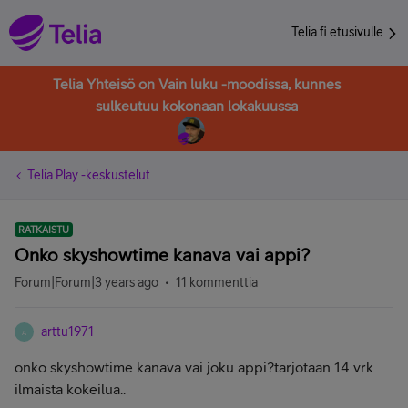
Telia.fi etusivulle
Telia Yhteisö on Vain luku -moodissa, kunnes
sulkeutuu kokonaan lokakuussa
Telia Play -keskustelut
RATKAISTU
Onko skyshowtime kanava vai appi?
Forum|Forum|3 years ago
11 kommenttia
arttu1971
A
onko skyshowtime kanava vai joku appi?tarjotaan 14 vrk
ilmaista kokeilua..