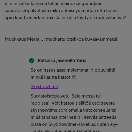
ei niin selkeitä nämä telian mainokset,puhutaan
suoratoistopalvelusta mikä antaisi ymmärtää että toimisi
apin kautta,meidän boxista ei kyllä löydy eli maksukanava?
Muokkaus Merja_J: muokattu otsikkoa kuvaavammaksi
Ratkaisu jäseneltä
Yaria
Se on itseasiassa molemmat, riippuu siitä
minkä kautta katsot 😉
Skyshowtime
Suoratoistopalvelu. Selaimessa tai
"appissa". Voit katsoa sisältöä osoitteesta
skyshowtime.com omalla tietokoneella tai
millä tahansa internetiin liitetyllä laitteella,
jossa on SkyShowtime-sovellus, kuten äly-
TV:llä, älypuhelimella, tabletilla ja