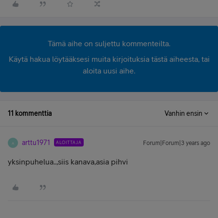
Tämä aihe on suljettu kommenteilta.
Käytä hakua löytääksesi muita kirjoituksia tästä aiheesta, tai
aloita uusi aihe.
11 kommenttia
Vanhin ensin
arttu1971
ALOITTAJA
Forum|Forum|3 years ago
A
yksinpuhelua..,siis kanava,asia pihvi