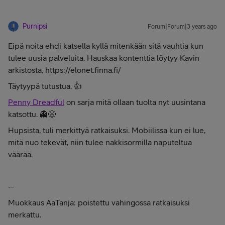
Purnipsi
Forum|Forum|3 years ago
Eipä noita ehdi katsella kyllä mitenkään sitä vauhtia kun
tulee uusia palveluita. Hauskaa kontenttia löytyy Kavin
arkistosta, https://elonet.finna.fi/
Täytyypä tutustua. 👍
Penny Dreadful
on sarja mitä ollaan tuolta nyt uusintana
katsottu. 👻😁
Hupsista, tuli merkittyä ratkaisuksi. Mobiilissa kun ei lue,
mitä nuo tekevät, niin tulee nakkisormilla naputeltua
väärää.
--
Muokkaus AaTanja: poistettu vahingossa ratkaisuksi
merkattu.