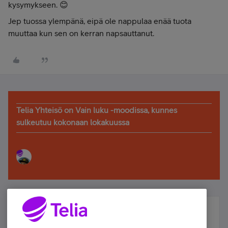
kysymykseen. 😊
Jep tuossa ylempänä, eipä ole nappulaa enää tuota
muuttaa kun sen on kerran napsauttanut.
Telia Yhteisö on Vain luku -moodissa, kunnes
sulkeutuu kokonaan lokakuussa
Älä jää paitsi – osallistu ja voita!