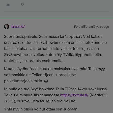
kiisseli67
Forum|Forum|3 years ago
Suoratoistopalvelu. Selaimessa tai "appissa". Voit katsoa
sisältöä osoitteesta skyshowtime.com omalla tietokoneella
tai millä tahansa internetiin liitetyllä laitteella, jossa on
SkyShowtime-sovellus, kuten äly-TV:llä, älypuhelimella,
tabletilla ja suoratoistosoittimella.
Kuten käytännössä muutkin maksukanavat mitä Telia myy,
voit hankkia ne Telian sijaan suoraan itse
palveluntarjoajaltakin. 😊
Minulla on tuo SkyShowtime Telia TV:ssä 14vrk kokeilussa.
Telia TV minulla siis selaimessa
https://tv.telia.fi/
(MediaPC
-> TV), ei sovellusta tai Telian digiboksia.
Yhtä hyvin olisin voinut ottaa sen suoraan