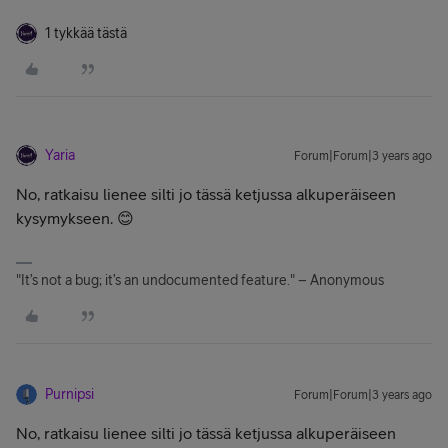
1 tykkää tästä
Yaria
Forum|Forum|3 years ago
No, ratkaisu lienee silti jo tässä ketjussa alkuperäiseen
kysymykseen. 😊
"It’s not a bug; it’s an undocumented feature." – Anonymous
Purnipsi
Forum|Forum|3 years ago
No, ratkaisu lienee silti jo tässä ketjussa alkuperäiseen