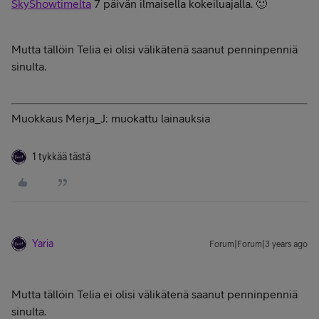
SkyShowtimelta
7 päivän ilmaisella kokeiluajalla. 🙂
Mutta tällöin Telia ei olisi välikätenä saanut penninpenniä
sinulta.
Muokkaus Merja_J: muokattu lainauksia
1 tykkää tästä
Yaria
Forum|Forum|3 years ago
Mutta tällöin Telia ei olisi välikätenä saanut penninpenniä
sinulta.