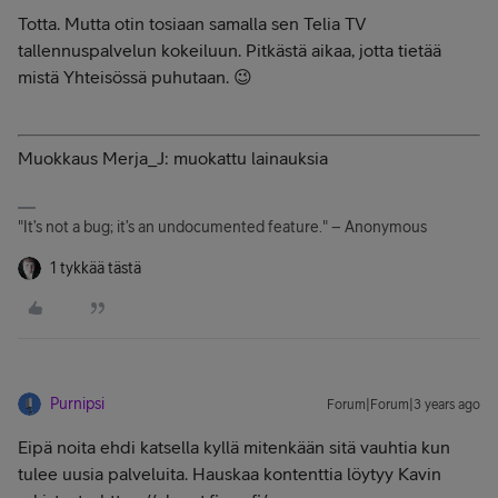
Totta. Mutta otin tosiaan samalla sen Telia TV
tallennuspalvelun kokeiluun. Pitkästä aikaa, jotta tietää
mistä Yhteisössä puhutaan. 😉
Muokkaus Merja_J: muokattu lainauksia
"It’s not a bug; it’s an undocumented feature." – Anonymous
1 tykkää tästä
Purnipsi
Forum|Forum|3 years ago
Eipä noita ehdi katsella kyllä mitenkään sitä vauhtia kun
tulee uusia palveluita. Hauskaa kontenttia löytyy Kavin