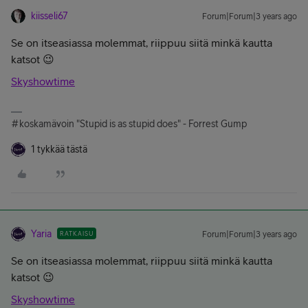
kiisseli67
Forum|Forum|3 years ago
Se on itseasiassa molemmat, riippuu siitä minkä kautta
katsot 😉
Skyshowtime
#koskamävoin "Stupid is as stupid does" - Forrest Gump
1 tykkää tästä
Yaria
RATKAISU
Forum|Forum|3 years ago
Se on itseasiassa molemmat, riippuu siitä minkä kautta
katsot 😉
Skyshowtime