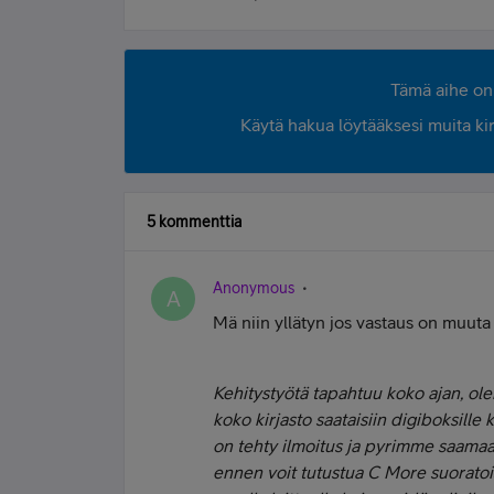
Tämä aihe on 
Käytä hakua löytääksesi muita kirjo
5 kommenttia
Anonymous
A
Mä niin yllätyn jos vastaus on muuta
Kehitystyötä tapahtuu koko ajan, ol
koko kirjasto saataisiin digiboksill
on tehty ilmoitus ja pyrimme saamaan
ennen voit tutustua C More suoratoi