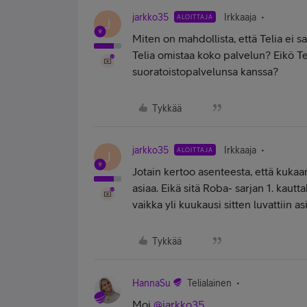
jarkko35
Irkkaaja
ALOITTAJA
J
Miten on mahdollista, että Telia ei 
Telia omistaa koko palvelun? Eikö T
suoratoistopalvelunsa kanssa?
Tykkää
jarkko35
Irkkaaja
ALOITTAJA
J
Jotain kertoo asenteesta, että kukaa
asiaa. Eikä sitä Roba- sarjan 1. kautt
vaikka yli kuukausi sitten luvattiin as
Tykkää
HannaSu
Telialainen
Moi
@jarkko35