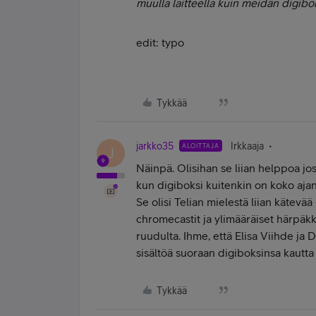
muulla laitteella kuin meidän digibok
edit: typo
Tykkää
jarkko35
Irkkaaja
ALOITTAJA
J
Näinpä. Olisihan se liian helppoa jo
kun digiboksi kuitenkin on koko ajan 
Se olisi Telian mielestä liian kätevää
chromecastit ja ylimääräiset härpäkke
ruudulta. Ihme, että Elisa Viihde ja
sisältöä suoraan digiboksinsa kautta 
Tykkää