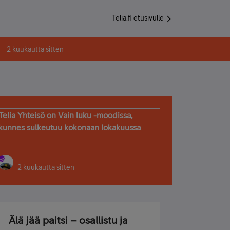
Telia.fi etusivulle
2 kuukautta sitten
Telia Yhteisö on Vain luku -moodissa,
kunnes sulkeutuu kokonaan lokakuussa
2 kuukautta sitten
Älä jää paitsi – osallistu ja