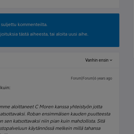
suljettu kommenteilta.
ituksia tästä aiheesta, tai aloita uusi aihe.
Vanhin ensin
Forum|Forum|6 years ago
 kuin:
emme aloittaneet C Moren kanssa yhteistyön jotta
e katsottavaksi. Roban ensimmäisen kauden puutteesta
 sen katsottavaksi niin pian kuin mahdollista. Sitä
stopalveluun käytännössä melkein millä tahansa