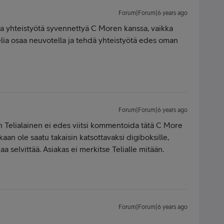
Forum|Forum|6 years ago
saa yhteistyötä syvennettyä C Moren kanssa, vaikka
elia osaa neuvotella ja tehdä yhteistyötä edes oman
Forum|Forum|6 years ago
n Telialainen ei edes viitsi kommentoida tätä C More
akaan ole saatu takaisin katsottavaksi digiboksille,
iaa selvittää. Asiakas ei merkitse Telialle mitään.
Forum|Forum|6 years ago