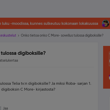
in luku -moodissa, kunnes sulkeutuu kokonaan lokakuussa
-keskustelut
Onko tietoa onko C More- sovellus tulossa digiboksille?
tulossa digiboksille?
atselukertaa
ossa Telia tv:n digiboksille? Ja miksi Roba- sarjan 1.
:n digiboksin C More- kirjastosta?
Jaa