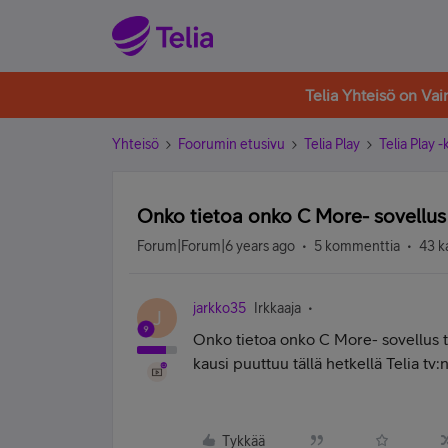
Telia Yhteisö on Va
Yhteisö
Foorumin etusivu
Telia Play
Telia Play 
Onko tietoa onko C More- sovellus 
Forum|Forum|6 years ago
5 kommenttia
43 k
jarkko35
Irkkaaja
J
Onko tietoa onko C More- sovellus tul
kausi puuttuu tällä hetkellä Telia tv
Tykkää