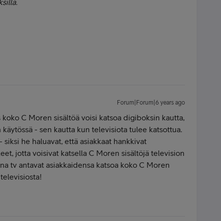
silla.
Forum|Forum|6 years ago
s koko C Moren sisältöä voisi katsoa digiboksin kautta,
käytössä - sen kautta kun televisiota tulee katsottua.
 - siksi he haluavat, että asiakkaat hankkivat
et, jotta voisivat katsella C Moren sisältöjä television
 Dna tv antavat asiakkaidensa katsoa koko C Moren
televisiosta!