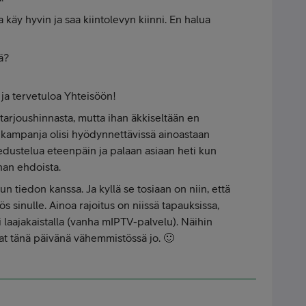
käy hyvin ja saa kiintolevyn kiinni. En halua
ä?
ja tervetuloa Yhteisöön!
 tarjoushinnasta, mutta ihan äkkiseltään en
tä kampanja olisi hyödynnettävissä ainoastaan
tiedustelua eteenpäin ja palaan asiaan heti kun
nan ehdoista.
un tiedon kanssa. Ja kyllä se tosiaan on niin, että
 sinulle. Ainoa rajoitus on niissä tapauksissa,
i laajakaistalla (vanha mIPTV-palvelu). Näihin
vat tänä päivänä vähemmistössä jo. 🙂