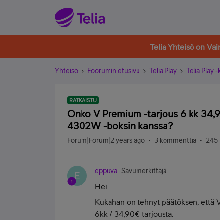
Telia Yhteisö on Va
Yhteisö
Foorumin etusivu
Telia Play
Telia Play 
RATKAISTU
Onko V Premium -tarjous 6 kk 34,9
4302W -boksin kanssa?
Forum|Forum|2 years ago
3 kommenttia
245 
eppuva
Savumerkittäjä
E
Hei
Kukahan on tehnyt päätöksen, että 
6kk / 34,90€ tarjousta.