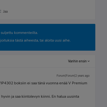
Jaa
suljettu kommenteilta.
ituksia tästä aiheesta, tai aloita uusi aihe.
Vanhin ensin
Forum|Forum|2 years ago
VIP4302 boksiin ei saa tänä vuonna enää V Premium
hyvin ja saa kiintolevyn kiinni. En halua uusinta