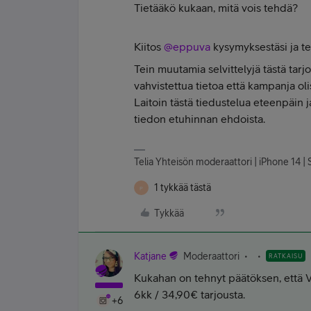
Tietääkö kukaan, mitä vois tehdä?
Kiitos
@eppuva
kysymyksestäsi ja t
Tein muutamia selvittelyjä tästä tarj
vahvistettua tietoa että kampanja ol
Laitoin tästä tiedustelua eteenpäin 
tiedon etuhinnan ehdoista.
Telia Yhteisön moderaattori | iPhone 14 | S
1 tykkää tästä
P
Tykkää
Katjane
Moderaattori
RATKAISU
Kukahan on tehnyt päätöksen, että 
6kk / 34,90€ tarjousta.
+6