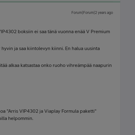
Forum|Forum|2 years ago
VIP4302 boksiin ei saa tänä vuonna enää V Premium
hyvin ja saa kiintolevyn kiinni. En halua uusinta
 pitää alkaa katsastaa onko ruoho vihreämpää naapurin
a "Arris VIP4302 ja Viaplay Formula paketti"
uilla helpommin.