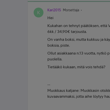
Kari2015
Morsettaja
K
Hei
Kukahan on tehnyt päätöksen, että 
6kk / 34,90€ tarjousta.
On vanha boksi, mutta kukkuu ja käy 
boksia, piste.
Ollut asiakkaana n.13 vuotta, nytkö
puolella.
Tietääkö kukaan, mitä vois tehdä?
--
Muokkaus katjane: Muokkasin otsikko
kuvaavammaksi, jotta aihe löytyy ha