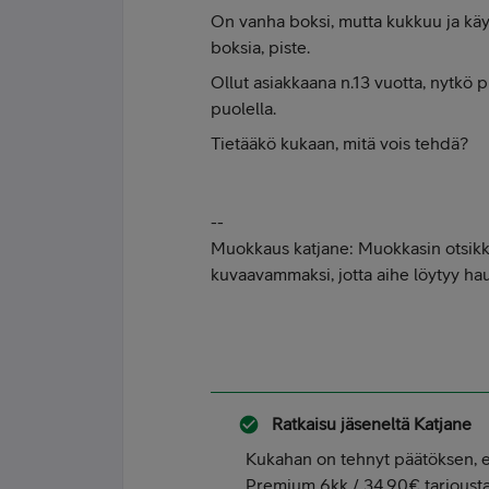
On vanha boksi, mutta kukkuu ja käy 
boksia, piste.
Ollut asiakkaana n.13 vuotta, nytkö
puolella.
Tietääkö kukaan, mitä vois tehdä?
--
Muokkaus katjane: Muokkasin otsikko
kuvaavammaksi, jotta aihe löytyy ha
Ratkaisu jäseneltä
Katjane
Kukahan on tehnyt päätöksen, e
Premium 6kk / 34,90€ tarjousta