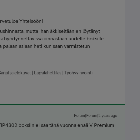
ervetuloa Yhteisöön!
oushinnasta, mutta ihan äkkiseltään en löytänyt
isi hyödynnettävissä ainoastaan uudelle boksille.
ja palaan asiaan heti kun saan varmistetun
arjat ja elokuvat | Lapsilähettiläs | Työhyvinvointi
Forum|Forum|2 years ago
VIP4302 boksiin ei saa tänä vuonna enää V Premium