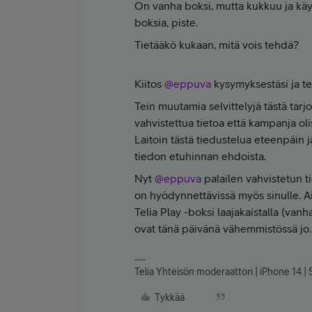
On vanha boksi, mutta kukkuu ja käy 
boksia, piste.
Tietääkö kukaan, mitä vois tehdä?
Kiitos
@eppuva
kysymyksestäsi ja t
Tein muutamia selvittelyjä tästä tarj
vahvistettua tietoa että kampanja ol
Laitoin tästä tiedustelua eteenpäin 
tiedon etuhinnan ehdoista.
Nyt
@eppuva
palailen vahvistetun ti
on hyödynnettävissä myös sinulle. Ai
Telia Play -boksi laajakaistalla (van
ovat tänä päivänä vähemmistössä jo.
Telia Yhteisön moderaattori | iPhone 14 | S
Tykkää