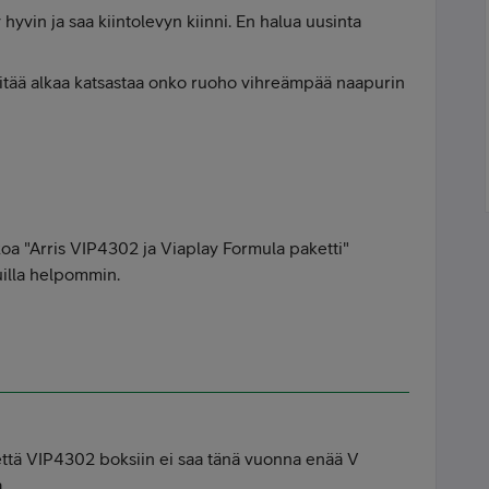
hyvin ja saa kiintolevyn kiinni. En halua uusinta
 pitää alkaa katsastaa onko ruoho vihreämpää naapurin
a "Arris VIP4302 ja Viaplay Formula paketti"
uilla helpommin.
ttä VIP4302 boksiin ei saa tänä vuonna enää V
.