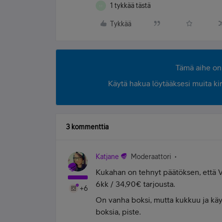
1 tykkää tästä
M
Tykkää
Tämä aihe on 
Käytä hakua löytääksesi muita kirjo
3 kommenttia
Katjane
Moderaattori
Kukahan on tehnyt päätöksen, että 
6kk / 34,90€ tarjousta.
+6
On vanha boksi, mutta kukkuu ja käy 
boksia, piste.