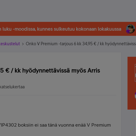
in luku -moodissa, kunnes sulkeutuu kokonaan lokakuussa
-keskustelut
Onko V Premium -tarjous 6 kk 34,95 € / kk hyödynnettävis
5 € / kk hyödynnettävissä myös Arris
katselukertaa
VIP4302 boksiin ei saa tänä vuonna enää V Premium