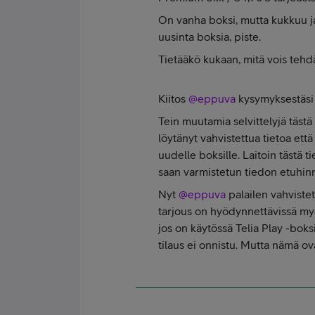
On vanha boksi, mutta kukkuu ja 
uusinta boksia, piste.
Tietääkö kukaan, mitä vois tehd
Kiitos
@eppuva
kysymyksestäsi 
Tein muutamia selvittelyjä tästä
löytänyt vahvistettua tietoa et
uudelle boksille. Laitoin tästä 
saan varmistetun tiedon etuhin
Nyt
@eppuva
palailen vahvistet
tarjous on hyödynnettävissä myös
jos on käytössä Telia Play -boks
tilaus ei onnistu. Mutta nämä o