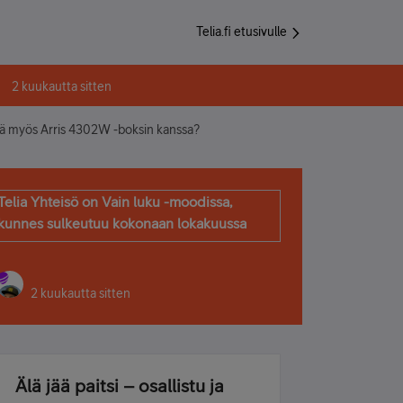
Telia.fi etusivulle
2 kuukautta sitten
sä myös Arris 4302W -boksin kanssa?
Telia Yhteisö on Vain luku -moodissa,
kunnes sulkeutuu kokonaan lokakuussa
2 kuukautta sitten
Älä jää paitsi – osallistu ja