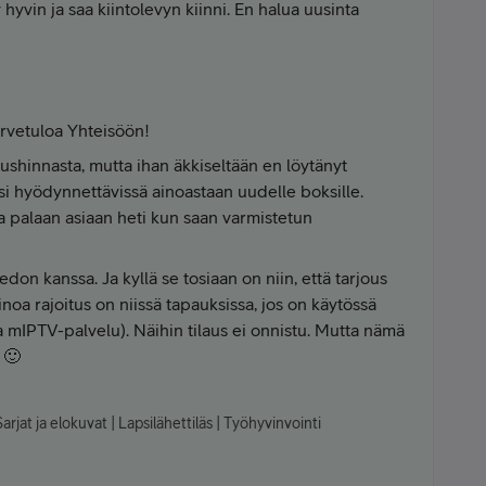
hyvin ja saa kiintolevyn kiinni. En halua uusinta
ervetuloa Yhteisöön!
oushinnasta, mutta ihan äkkiseltään en löytänyt
isi hyödynnettävissä ainoastaan uudelle boksille.
ja palaan asiaan heti kun saan varmistetun
edon kanssa. Ja kyllä se tosiaan on niin, että tarjous
noa rajoitus on niissä tapauksissa, jos on käytössä
ha mIPTV-palvelu). Näihin tilaus ei onnistu. Mutta nämä
 🙂
arjat ja elokuvat | Lapsilähettiläs | Työhyvinvointi