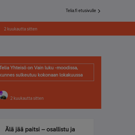
Telia.fi etusivulle
2 kuukautta sitten
Telia Yhteisö on Vain luku -moodissa,
kunnes sulkeutuu kokonaan lokakuussa
2 kuukautta sitten
Älä jää paitsi – osallistu ja