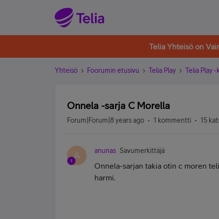
Telia Yhteisö on Va
Yhteisö
Foorumin etusivu
Telia Play
Telia Play 
Onnela -sarja C Morella
Forum|Forum|8 years ago
1 kommentti
15 kat
anunas
Savumerkittäjä
A
Onnela-sarjan takia otin c moren teli
harmi.