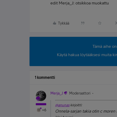
edit Merja_J: otsikkoa muokattu
Tykkää
Tämä aihe on 
Käytä hakua löytääksesi muita kirjo
1 kommentti
Merja_J
Moderaattori
@anunas
kirjoitti:
+6
Onnela-sarjan takia otin c moren t