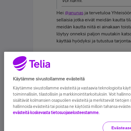
Voi harmi.
Hei
@anunas
ja tervetuloa Yhteisöö
sellaisia jotka eivät meidän kautta 
meidän kautta niitä ei ainakaan toist
löytyy onneksi paljon muutakin kats
käyttää hyödyksi ja tutustua tarjont
| Telia Yhteisön moderaattori | Apple iP
Tykkää
Käytämme sivustollamme evästeitä
Käytämme sivustollamme evästeitä ja vastaavia teknologioita kä
toiminnallisiin, tilastollisiin ja markkinointitarkoituksiin. Voit hallinn
sisältävät kolmansien osapuolien evästeitä ja merkitsevät tietojen si
hallinnoida evästeitä tai poistaa ne käytöstä milloin tahansa eväste
evästeitä koskevasta tietosuojaselosteestamme.
Evästeas