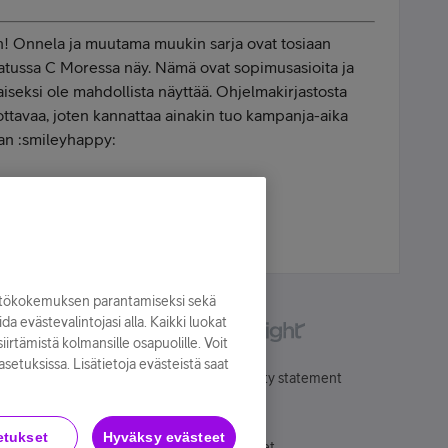
n! Onnela ja muutama muukin sarja ovat tosiaan
tilatussa C Moressa näy. Nämä ovat sopimusasioita ja
aiseksi ole mahdollista näyttää. Ohjelmakirjastosta
ottavaa, joten kannattaa ainakin tuo kampanja-aika
aan :smileyhappy:
hone 16 | Apple Watch SE | MTV Katsomo+
yttökokemuksen parantamiseksi sekä
oida evästevalintojasi alla. Kaikki luokat
irtämistä kolmansille osapuolille. Voit
asetuksissa. Lisätietoja evästeistä saat
Käyttöehdot
Accessibility statement
etukset
Hyväksy evästeet
Evästeasetukset