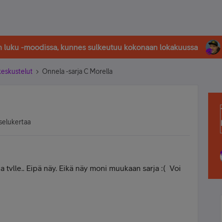
in luku -moodissa, kunnes sulkeutuu kokonaan lokakuussa
-keskustelut
Onnela -sarja C Morella
selukertaa
a tvlle.. Eipä näy. Eikä näy moni muukaan sarja :( Voi