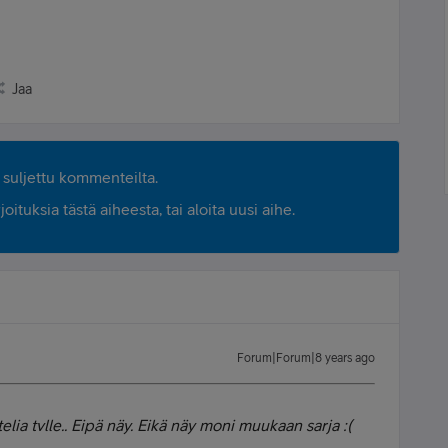
Jaa
suljettu kommenteilta.
ituksia tästä aiheesta, tai aloita uusi aihe.
Forum|Forum|8 years ago
elia tvlle.. Eipä näy. Eikä näy moni muukaan sarja :(