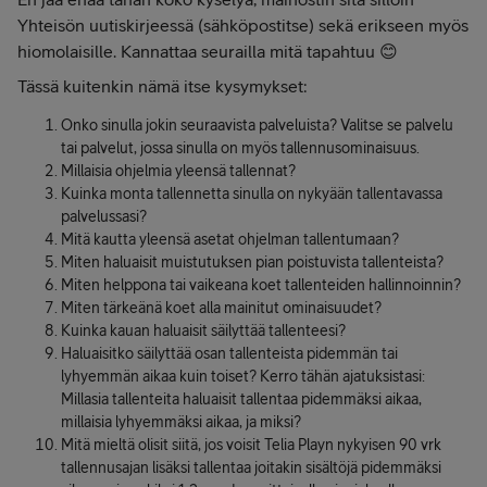
Yhteisön uutiskirjeessä (sähköpostitse) sekä erikseen myös
hiomolaisille. Kannattaa seurailla mitä tapahtuu 😊
Tässä kuitenkin nämä itse kysymykset:
Onko sinulla jokin seuraavista palveluista? Valitse se palvelu
tai palvelut, jossa sinulla on myös tallennusominaisuus.
Millaisia ohjelmia yleensä tallennat?
Kuinka monta tallennetta sinulla on nykyään tallentavassa
palvelussasi?
Mitä kautta yleensä asetat ohjelman tallentumaan?
Miten haluaisit muistutuksen pian poistuvista tallenteista?
Miten helppona tai vaikeana koet tallenteiden hallinnoinnin?
Miten tärkeänä koet alla mainitut ominaisuudet?
Kuinka kauan haluaisit säilyttää tallenteesi?
Haluaisitko säilyttää osan tallenteista pidemmän tai
lyhyemmän aikaa kuin toiset? Kerro tähän ajatuksistasi:
Millasia tallenteita haluaisit tallentaa pidemmäksi aikaa,
millaisia lyhyemmäksi aikaa, ja miksi?
Mitä mieltä olisit siitä, jos voisit Telia Playn nykyisen 90 vrk
tallennusajan lisäksi tallentaa joitakin sisältöjä pidemmäksi