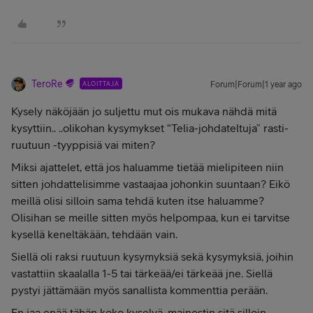
TeroRe
ALOITTAJA
Forum|Forum|1 year ago
Kysely näköjään jo suljettu mut ois mukava nähdä mitä
kysyttiin.. ..olikohan kysymykset “Telia-johdateltuja” rasti-
ruutuun -tyyppisiä vai miten?
Miksi ajattelet, että jos haluamme tietää mielipiteen niin
sitten johdattelisimme vastaajaa johonkin suuntaan? Eikö
meillä olisi silloin sama tehdä kuten itse haluamme?
Olisihan se meille sitten myös helpompaa, kun ei tarvitse
kysellä keneltäkään, tehdään vain.
Siellä oli raksi ruutuun kysymyksiä sekä kysymyksiä, joihin
vastattiin skaalalla 1-5 tai tärkeää/ei tärkeää jne. Siellä
pystyi jättämään myös sanallista kommenttia perään.
En jaa enää tähän koko kyselyä, mainostin sitä silloin