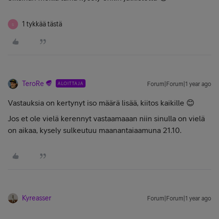
1 tykkää tästä
S
TeroRe
ALOITTAJA
Forum|Forum|1 year ago
Vastauksia on kertynyt iso määrä lisää, kiitos kaikille 😊
Jos et ole vielä kerennyt vastaamaaan niin sinulla on vielä
on aikaa, kysely sulkeutuu maanantaiaamuna 21.10.
Kyreasser
Forum|Forum|1 year ago