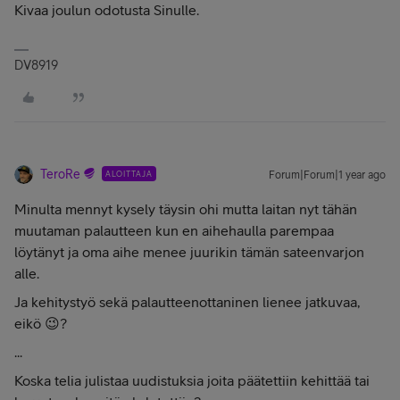
Kivaa joulun odotusta Sinulle.
DV8919
TeroRe
ALOITTAJA
Forum|Forum|1 year ago
Minulta mennyt kysely täysin ohi mutta laitan nyt tähän
muutaman palautteen kun en aihehaulla parempaa
löytänyt ja oma aihe menee juurikin tämän sateenvarjon
alle.
Ja kehitystyö sekä palautteenottaninen lienee jatkuvaa,
eikö 😉?
...
Koska telia julistaa uudistuksia joita päätettiin kehittää tai