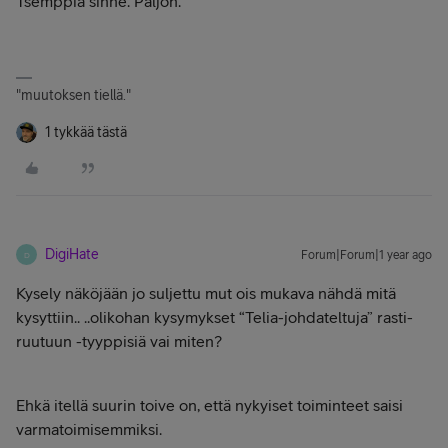
Tsemppiä sinne. Paljon.
"muutoksen tiellä."
1 tykkää tästä
DigiHate
Forum|Forum|1 year ago
D
Kysely näköjään jo suljettu mut ois mukava nähdä mitä
kysyttiin.. ..olikohan kysymykset “Telia-johdateltuja” rasti-
ruutuun -tyyppisiä vai miten?
Ehkä itellä suurin toive on, että nykyiset toiminteet saisi
varmatoimisemmiksi.