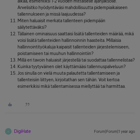
aikaa, esimerkiksi 1-2 vuoden mittaiselle ajanjaksolle.
Arvelisitko hyödyntäväsi mahdollisuutta pidempiaikaiseen
tallennukseen ja missä laajuudessa?
Miten haluaisit merkata tallenteen pidempään
säilytettäväksi?
Tällainen ominaisuus saattaisi lisätä tallenteiden määrää, mikä
voisi lisätä tallenteiden hallinnoinnin haasteita. Millaisia
hallinnointityökaluja kaipaisit tallenteiden järjestelemiseen,
poistamiseen tai muuhun hallinnointiin?
Millä eri tavoin haluaisit järjestellä tai suodattaa tallennelistaa?
Kuinka tyytyväinen olet käyttämääsi tallennuspalveluun?
Jos sinulla on vielä muuta palautetta tallentamiseen ja
tallenteisiin liittyen, kirjoitathan sen tähän. Voit kertoa
esimerkikisi mikä tallentamisessa miellyttää tai harmittaa.
DigiHate
Forum|Forum|1 year ago
D