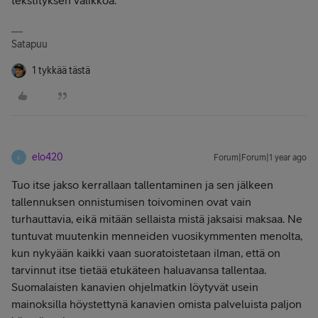
tekstityksen valikkoa.
Satapuu
1 tykkää tästä
elo420
Forum|Forum|1 year ago
E
Tuo itse jakso kerrallaan tallentaminen ja sen jälkeen
tallennuksen onnistumisen toivominen ovat vain
turhauttavia, eikä mitään sellaista mistä jaksaisi maksaa. Ne
tuntuvat muutenkin menneiden vuosikymmenten menolta,
kun nykyään kaikki vaan suoratoistetaan ilman, että on
tarvinnut itse tietää etukäteen haluavansa tallentaa.
Suomalaisten kanavien ohjelmatkin löytyvät usein
mainoksilla höystettynä kanavien omista palveluista paljon