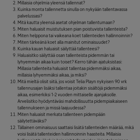
Millaisia ohjelmia yleensä tallennat?
Kuinka monta tallennetta sinulla on nykyään tallentavassa
palvelussasi?
Mitä kautta yleensä asetat ohjelman tallentumaan?
Miten haluaisit muistutuksen pian poistuvista tallenteista?
Miten helppona tai vaikeana koet tallenteiden hallinnoinnin?
Miten tärkeänä koet alla mainitut ominaisuudet?
Kuinka kauan haluaisit säilyttää tallenteesi?
Haluaisitko säilyttää osan tallenteista pidemmän tai
lyhyemmän aikaa kuin toiset? Kerro tähän ajatuksistasi:
Millasia tallenteita haluaisit tallentaa pidemmäksi aikaa,
millaisia lyhyemmäksi aikaa, ja miksi?
Mitä mieltä olisit siitä, jos voisit Telia Playn nykyisen 90 vrk
tallennusajan lisäksi tallentaa joitakin sisältöjä pidemmäksi
aikaa, esimerkiksi 1-2 vuoden mittaiselle ajanjaksolle.
Arvelisitko hyödyntäväsi mahdollisuutta pidempiaikaiseen
tallennukseen ja missä laajuudessa?
Miten haluaisit merkata tallenteen pidempään
säilytettäväksi?
Tällainen ominaisuus saattaisi lisätä tallenteiden määrää, mikä
voisi lisätä tallenteiden hallinnoinnin haasteita. Millaisia