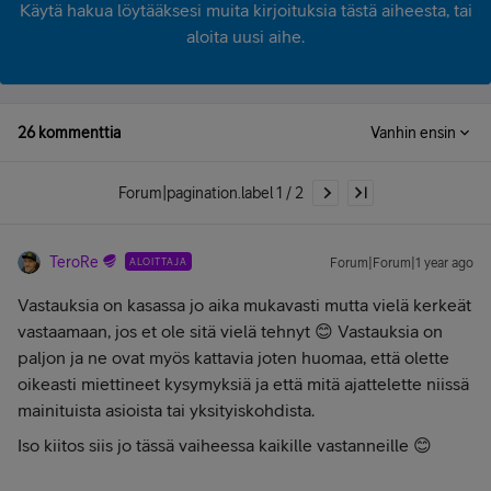
Käytä hakua löytääksesi muita kirjoituksia tästä aiheesta, tai
aloita uusi aihe.
26 kommenttia
Vanhin ensin
Forum|pagination.label 1 / 2
TeroRe
ALOITTAJA
Forum|Forum|1 year ago
Vastauksia on kasassa jo aika mukavasti mutta vielä kerkeät
vastaamaan, jos et ole sitä vielä tehnyt 😊 Vastauksia on
paljon ja ne ovat myös kattavia joten huomaa, että olette
oikeasti miettineet kysymyksiä ja että mitä ajattelette niissä
mainituista asioista tai yksityiskohdista.
Iso kiitos siis jo tässä vaiheessa kaikille vastanneille 😊