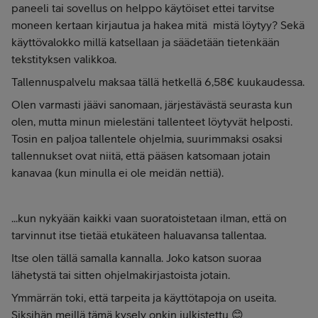
paneeli tai sovellus on helppo käytöiset ettei tarvitse
moneen kertaan kirjautua ja hakea mitä mistä löytyy? Sekä
käyttövalokko millä katsellaan ja säädetään tietenkään
tekstityksen valikkoa.
Tallennuspalvelu maksaa tällä hetkellä 6,58€ kuukaudessa.
Olen varmasti jäävi sanomaan, järjestävästä seurasta kun
olen, mutta minun mielestäni tallenteet löytyvät helposti.
Tosin en paljoa tallentele ohjelmia, suurimmaksi osaksi
tallennukset ovat niitä, että pääsen katsomaan jotain
kanavaa (kun minulla ei ole meidän nettiä).
...kun nykyään kaikki vaan suoratoistetaan ilman, että on
tarvinnut itse tietää etukäteen haluavansa tallentaa.
Itse olen tällä samalla kannalla. Joko katson suoraa
lähetystä tai sitten ohjelmakirjastoista jotain.
Ymmärrän toki, että tarpeita ja käyttötapoja on useita.
Siksihän meillä tämä kysely onkin julkistettu 😊