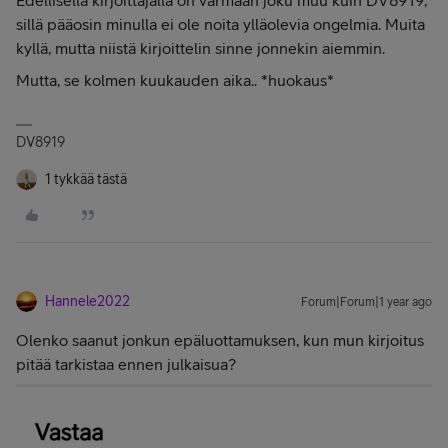
Edellisellä kirjoittajalla on varmaan joku muu kuin DV8919,
sillä pääosin minulla ei ole noita ylläolevia ongelmia. Muita
kyllä, mutta niistä kirjoittelin sinne jonnekin aiemmin.
Mutta, se kolmen kuukauden aika.. *huokaus*
DV8919
1 tykkää tästä
Hannele2022
Forum|Forum|1 year ago
Olenko saanut jonkun epäluottamuksen, kun mun kirjoitus
pitää tarkistaa ennen julkaisua?