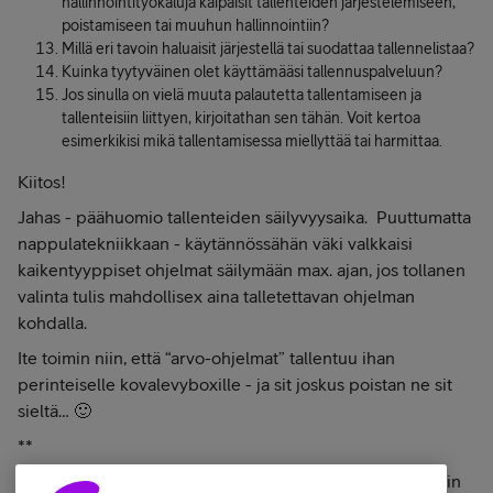
hallinnointityökaluja kaipaisit tallenteiden järjestelemiseen,
poistamiseen tai muuhun hallinnointiin?
Millä eri tavoin haluaisit järjestellä tai suodattaa tallennelistaa?
Kuinka tyytyväinen olet käyttämääsi tallennuspalveluun?
Jos sinulla on vielä muuta palautetta tallentamiseen ja
tallenteisiin liittyen, kirjoitathan sen tähän. Voit kertoa
esimerkikisi mikä tallentamisessa miellyttää tai harmittaa.
Kiitos!
Jahas - päähuomio tallenteiden säilyvyysaika. Puuttumatta
nappulatekniikkaan - käytännössähän väki valkkaisi
kaikentyyppiset ohjelmat säilymään max. ajan, jos tollanen
valinta tulis mahdollisex aina talletettavan ohjelman
kohdalla.
Ite toimin niin, että “arvo-ohjelmat” tallentuu ihan
perinteiselle kovalevyboxille - ja sit joskus poistan ne sit
sieltä… 🙂
**
Kuten kommenttini jatko-osassa mainitsen - paremminkin