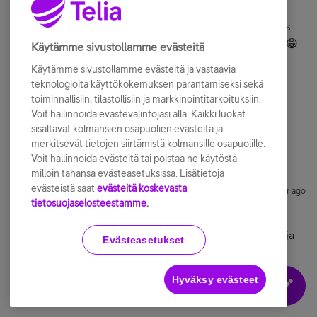
nykyiset tallenneosion ropleemat ja jotkut käytön
epäjohdonmukaisuudet tulisi fixata kuntoon! Niistä taas
muutaman listasin tossa viikko-kax-kolme sitten täällä… 😁
Käytämme sivustollamme evästeitä
Käytämme sivustollamme evästeitä ja vastaavia
teknologioita käyttökokemuksen parantamiseksi sekä
toiminnallisiin, tilastollisiin ja markkinointitarkoituksiin.
1 tykkää tästä
Voit hallinnoida evästevalintojasi alla. Kaikki luokat
sisältävät kolmansien osapuolien evästeitä ja
merkitsevät tietojen siirtämistä kolmansille osapuolille.
Voit hallinnoida evästeitä tai poistaa ne käytöstä
milloin tahansa evästeasetuksissa. Lisätietoja
evästeistä saat
evästeitä koskevasta
TeroRe
ALOITTAJA
Forum|Forum|1 year ago
tietosuojaselosteestamme.
Minä itse taas olen käyttäjä, etten tallentele oikeastaan
mitään enkä koskaan 😀 Sitä varten on ohjelmakirjastot ja
Evästeasetukset
suoratoistopalvelut.
Ehkä jotain yksittäisiä saatan laitan talteen mutta hyvin
Hyväksy evästeet
hyvin harvoin.