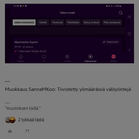
__
Muokkaus SannaMKoo: Tiivistetty ylimääräisiä välilyöntejä
"muutoksen tiellä."
2 tykkää tästä