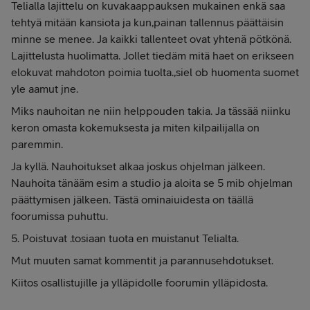
Telialla lajittelu on kuvakaappauksen mukainen enkä saa
tehtyä mitään kansiota ja kun,painan tallennus päättäisin
minne se menee. Ja kaikki tallenteet ovat yhtenä pötkönä.
Lajittelusta huolimatta. Jollet tiedäm mitä haet on erikseen
elokuvat mahdoton poimia tuolta.,siel ob huomenta suomet
yle aamut jne.
Miks nauhoitan ne niin helppouden takia. Ja tässää niinku
keron omasta kokemuksesta ja miten kilpailijalla on
paremmin.
Ja kyllä. Nauhoitukset alkaa joskus ohjelman jälkeen.
Nauhoita tänääm esim a studio ja aloita se 5 mib ohjelman
päättymisen jälkeen. Tästä ominaiuidesta on täällä
foorumissa puhuttu.
5. Poistuvat .tosiaan tuota en muistanut Telialta.
Mut muuten samat kommentit ja parannusehdotukset.
Kiitos osallistujille ja ylläpidolle foorumin ylläpidosta.