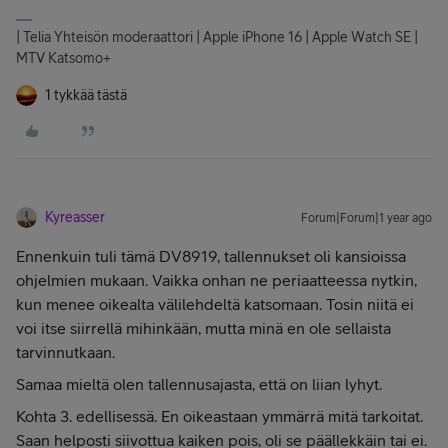
| Telia Yhteisön moderaattori | Apple iPhone 16 | Apple Watch SE |
MTV Katsomo+
1 tykkää tästä
Kyreasser
Forum|Forum|1 year ago
Ennenkuin tuli tämä DV8919, tallennukset oli kansioissa
ohjelmien mukaan. Vaikka onhan ne periaatteessa nytkin,
kun menee oikealta välilehdeltä katsomaan. Tosin niitä ei
voi itse siirrellä mihinkään, mutta minä en ole sellaista
tarvinnutkaan.
Samaa mieltä olen tallennusajasta, että on liian lyhyt.
Kohta 3. edellisessä. En oikeastaan ymmärrä mitä tarkoitat.
Saan helposti siivottua kaiken pois, oli se päällekkäin tai ei.