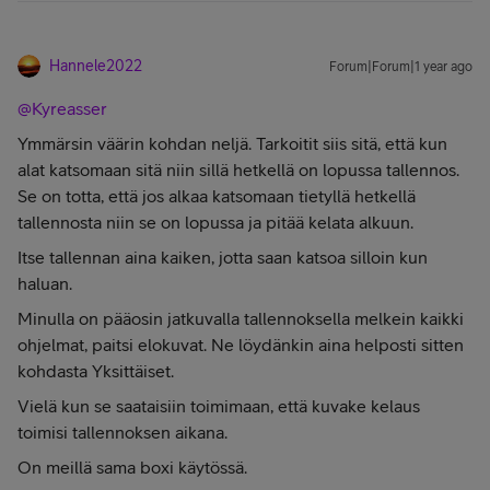
Hannele2022
Forum|Forum|1 year ago
@Kyreasser
Ymmärsin väärin kohdan neljä. Tarkoitit siis sitä, että kun
alat katsomaan sitä niin sillä hetkellä on lopussa tallennos.
Se on totta, että jos alkaa katsomaan tietyllä hetkellä
tallennosta niin se on lopussa ja pitää kelata alkuun.
Itse tallennan aina kaiken, jotta saan katsoa silloin kun
haluan.
Minulla on pääosin jatkuvalla tallennoksella melkein kaikki
ohjelmat, paitsi elokuvat. Ne löydänkin aina helposti sitten
kohdasta Yksittäiset.
Vielä kun se saataisiin toimimaan, että kuvake kelaus
toimisi tallennoksen aikana.
On meillä sama boxi käytössä.