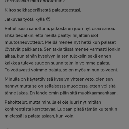
kerrotaanko mitä ehdotettiin?
Kiitos seikkaperäisestä palautteestasi.
Jatkuvaa työtä, kyllä 😊
Rehellisesti sanottuna, jatkosta en juuri nyt osaa sanoa.
Ehkä tiedätkin, että meillä päättyi hiljattain isot
muutosneuvottelut. Meillä menee nyt hetki kun palaset
löytävät paikkansa. Sen takia tässä menee varmasti jonkin
aikaa, kun tähän kyselyyn ja sen tuloksiin sekä ennen
kaikkea tulevaisuuden suunnitelmiin voimme palata.
Toivottavasti voimme palata, se on myös minun toiveeni.
Minulla on käytettävissä kyselyn yhteenveto, olen sen
nähnyt mutta se on sellaisessa muodossa, etten voi sitä
tänne jakaa. En lähde omin päin sitä muokkaamaankaan.
Pahoittelut, mutta minulla ei ole juuri nyt mitään
konkreettista kerrottavaa. Lupaan pitää tämän kuitenkin
mielessä ja palata asiaan, kun voin.