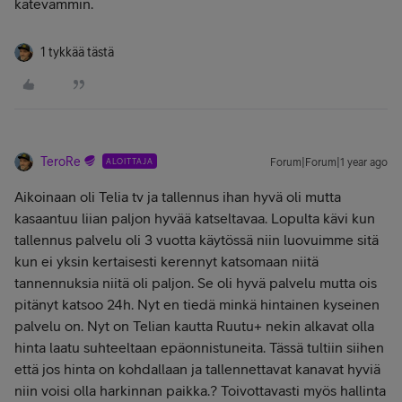
kätevämmin.
1 tykkää tästä
TeroRe
ALOITTAJA
Forum|Forum|1 year ago
Aikoinaan oli Telia tv ja tallennus ihan hyvä oli mutta
kasaantuu liian paljon hyvää katseltavaa. Lopulta kävi kun
tallennus palvelu oli 3 vuotta käytössä niin luovuimme sitä
kun ei yksin kertaisesti kerennyt katsomaan niitä
tannennuksia niitä oli paljon. Se oli hyvä palvelu mutta ois
pitänyt katsoo 24h. Nyt en tiedä minkä hintainen kyseinen
palvelu on. Nyt on Telian kautta Ruutu+ nekin alkavat olla
hinta laatu suhteeltaan epäonnistuneita. Tässä tultiin siihen
että jos hinta on kohdallaan ja tallennettavat kanavat hyviä
niin voisi olla harkinnan paikka.? Toivottavasti myös hallinta