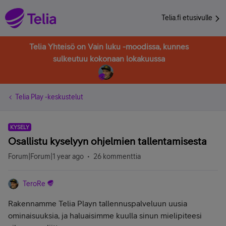
Telia.fi etusivulle
Telia Yhteisö on Vain luku -moodissa, kunnes
sulkeutuu kokonaan lokakuussa
Telia Play -keskustelut
KYSELY
Osallistu kyselyyn ohjelmien tallentamisesta
Forum|Forum|1 year ago
26 kommenttia
TeroRe
Rakennamme Telia Playn tallennuspalveluun uusia
ominaisuuksia, ja haluaisimme kuulla sinun mielipiteesi