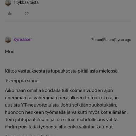
1 tykkää tästä
Kyreasser
Forum|Forum|1 year ago
Moi.
Kiitos vastauksesta ja lupauksesta pitää asia mielessä.
Tsemppiä sinne.
Aikoinaan omalla kohdalla tuli kolmen vuoden ajan
enemmän tai vähemmän peräjälkeen tietoa koko ajan
uusista YT-neuvotteluista. Johti selkäänpuukotuksiin,
huonoon henkeen työmaalla ja vaikutti myös kotielämään.
Tein johtopäätökseni ja oli silloin mahdollisuus valita.
ähdin pois tältä työnantajalta enkä valintaa katunut.