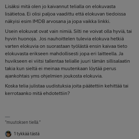
Lisäksi mitä olen jo kaivannut telialla on elokuvasta
lisätietoa. Ei olisi paljoa vaadittu että elokuvan tiedoissa
näkyisi esim IMDB arvosana ja jopa vaikka linkki.
Usein elokuvat ovat vain nimiä. Silti ne voivat olla hyviä, tai
hyvin huonoja. Jos nauhoittelen tulevia elokuva hetkiä
varten elokuvia on suorastaan työlästä ensin kaivaa tieto
elokuvasta erikseen mahdollisesti jopa eri laitteella. Ja
huvikseen ei viitsi tallentaa telialle juuri tämän sillisalaatin
takia kun sieltä ei meinaa muutenkaan löytää perus
ajankohtais yms ohjelmien joukosta elokuvia.
Koska telia julistaa uudistuksia joita päätettiin kehittää tai
kerrotaanko mitä ehdotettiin?
"muutoksen tiellä."
1 tykkää tästä