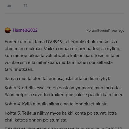
Hannele2022
Forum|Forum|1 year ago
Ennenkuin tuli tämä DV8919, tallennukset oli kansioissa
ohjelmien mukaan. Vaikka onhan ne periaatteessa nytkin,
kun menee oikealta välilehdeltä katsomaan. Tosin niitä ei
voi itse siirrellä mihinkään, mutta minä en ole sellaista
tarvinnutkaan.
Samaa mieltä olen tallennusajasta, että on liian lyhyt.
Kohta 3. edellisessä. En oikeastaan ymmärrä mitä tarkoitat.
Saan helposti siivottua kaiken pois, oli se päällekkäin tai ei.
Kohta 4. Kyllä minulla alkaa aina tallennokset alusta.
Kohta 5. Telialla näkyy myös kaikki kohta poistuvat, jotta
ehtii katsoa ennen poistumista.