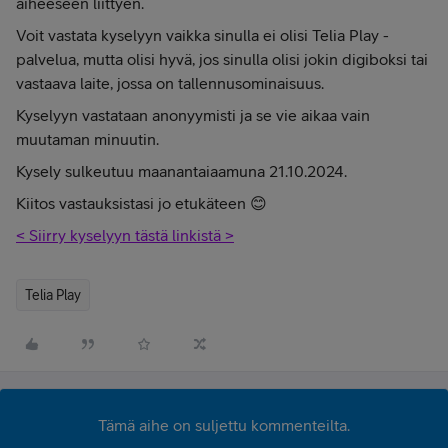
aiheeseen liittyen.
Voit vastata kyselyyn vaikka sinulla ei olisi Telia Play -
palvelua, mutta olisi hyvä, jos sinulla olisi jokin digiboksi tai
vastaava laite, jossa on tallennusominaisuus.
Kyselyyn vastataan anonyymisti ja se vie aikaa vain
muutaman minuutin.
Kysely sulkeutuu maanantaiaamuna 21.10.2024.
Kiitos vastauksistasi jo etukäteen 😊
< Siirry kyselyyn tästä linkistä >
Telia Play
Tämä aihe on suljettu kommenteilta.