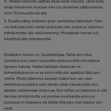
4. Telialla nauhoite saattaa alkaa aivan lopusta. Tämä kyllä
oman havainnon mukaan vain jos ohjelman päätymisestä
esim 15 minuuttia tai alle.
5. Elisalla näkyy erikseen pian vanhentua tallenteet. Näin
voi tarkistaa onko siellä vielä esim joku jonka on halunnut
nähdä muttei ole vielä kerennyt. Muutaman kerran tuli
käytettyä tätä ominaisuutta.
Elisallekin toivoin ns. Suosikkilistaa. Tämä olisi ollut
hyödyksi kun usein nauhoitan elokuvia että voin katsoa
lapsieni kanssa. Vaikka laittaisin elokuvan ns
komediakansioon ei se kerro että olin ajatellut tätä juuri
meille. Mutta tallennus kansion lisäksi kun sen saisi
merkittyä suosikiksi voisi tämän listan kaivaa esille kun
aletaan valitsemaan elokuvaa. Kun leffan on katsonut ei sitä
tarvitse tuhota mutta voi poistaa suosikeista esim jos
kyseessä on klassikno tai tietää että joku muu katsoo sen
vielä.