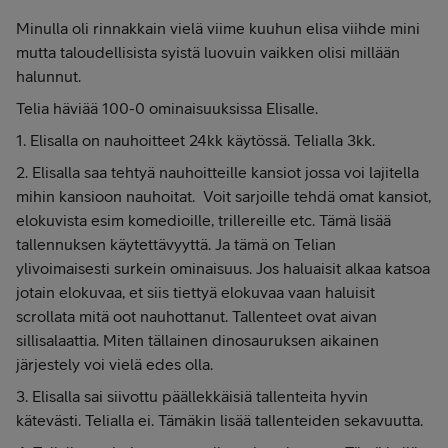
Minulla oli rinnakkain vielä viime kuuhun elisa viihde mini
mutta taloudellisista syistä luovuin vaikken olisi millään
halunnut.
Telia häviää 100-0 ominaisuuksissa Elisalle.
1. Elisalla on nauhoitteet 24kk käytössä. Telialla 3kk.
2. Elisalla saa tehtyä nauhoitteille kansiot jossa voi lajitella
mihin kansioon nauhoitat. Voit sarjoille tehdä omat kansiot,
elokuvista esim komedioille, trillereille etc. Tämä lisää
tallennuksen käytettävyyttä. Ja tämä on Telian
ylivoimaisesti surkein ominaisuus. Jos haluaisit alkaa katsoa
jotain elokuvaa, et siis tiettyä elokuvaa vaan haluisit
scrollata mitä oot nauhottanut. Tallenteet ovat aivan
sillisalaattia. Miten tällainen dinosauruksen aikainen
järjestely voi vielä edes olla.
3. Elisalla sai siivottu päällekkäisiä tallenteita hyvin
kätevästi. Telialla ei. Tämäkin lisää tallenteiden sekavuutta.