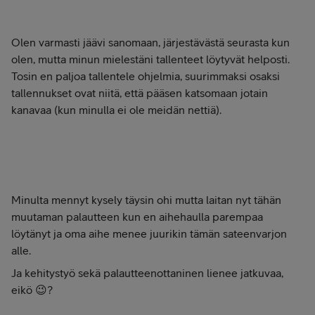
Olen varmasti jäävi sanomaan, järjestävästä seurasta kun
olen, mutta minun mielestäni tallenteet löytyvät helposti.
Tosin en paljoa tallentele ohjelmia, suurimmaksi osaksi
tallennukset ovat niitä, että pääsen katsomaan jotain
kanavaa (kun minulla ei ole meidän nettiä).
Minulta mennyt kysely täysin ohi mutta laitan nyt tähän
muutaman palautteen kun en aihehaulla parempaa
löytänyt ja oma aihe menee juurikin tämän sateenvarjon
alle.
Ja kehitystyö sekä palautteenottaninen lienee jatkuvaa,
eikö 😉?