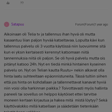
Satapuu
Forum|Forum|1 year ago
S
Aikoinaan oli Telia tv ja tallennus ihan hyvä oli mutta
kasaantuu liian paljon hyvää katseltavaa. Lopulta kävi kun
tallennus palvelu oli 3 vuotta käytössä niin luovuimme sitä
kun ei yksin kertaisesti kerennyt katsomaan niitä
tannennuksia niitä oli paljon. Se oli hyvä palvelu mutta ois
pitänyt katsoo 24h. Nyt en tiedä minkä hintainen kyseinen
palvelu on. Nyt on Telian kautta Ruutu+ nekin alkavat olla
hinta laatu suhteeltaan epäonnistuneita. Tässä tultiin siihen
että jos hinta on kohdallaan ja tallennettavat kanavat hyviä
niin voisi olla harkinnan paikka.? Toivottavasti myös hallinta
paneeli tai sovellus on helppo käytöiset ettei tarvitse
moneen kertaan kirjautua ja hakea mitä mistä löytyy? Sekä
käyttövalokko millä katsellaan ja säädetään tietenkään