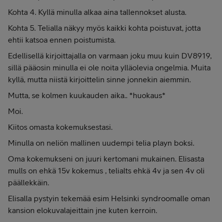
Kohta 4. Kyllä minulla alkaa aina tallennokset alusta.
Kohta 5. Telialla näkyy myös kaikki kohta poistuvat, jotta
ehtii katsoa ennen poistumista.
Edellisellä kirjoittajalla on varmaan joku muu kuin DV8919,
sillä pääosin minulla ei ole noita ylläolevia ongelmia. Muita
kyllä, mutta niistä kirjoittelin sinne jonnekin aiemmin.
Mutta, se kolmen kuukauden aika.. *huokaus*
Moi.
Kiitos omasta kokemuksestasi.
Minulla on neliön mallinen uudempi telia playn boksi.
Oma kokemukseni on juuri kertomani mukainen. Elisasta
mulls on ehkä 15v kokemus , telialts ehkä 4v ja sen 4v oli
päällekkäin.
Elisalla pystyin tekemää esim Helsinki syndroomalle oman
kansion elokuvalajeittain jne kuten kerroin.