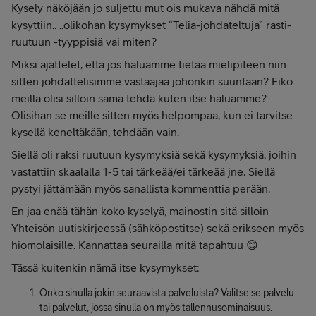
Kysely näköjään jo suljettu mut ois mukava nähdä mitä
kysyttiin.. ..olikohan kysymykset “Telia-johdateltuja” rasti-
ruutuun -tyyppisiä vai miten?
Miksi ajattelet, että jos haluamme tietää mielipiteen niin
sitten johdattelisimme vastaajaa johonkin suuntaan? Eikö
meillä olisi silloin sama tehdä kuten itse haluamme?
Olisihan se meille sitten myös helpompaa, kun ei tarvitse
kysellä keneltäkään, tehdään vain.
Siellä oli raksi ruutuun kysymyksiä sekä kysymyksiä, joihin
vastattiin skaalalla 1-5 tai tärkeää/ei tärkeää jne. Siellä
pystyi jättämään myös sanallista kommenttia perään.
En jaa enää tähän koko kyselyä, mainostin sitä silloin
Yhteisön uutiskirjeessä (sähköpostitse) sekä erikseen myös
hiomolaisille. Kannattaa seurailla mitä tapahtuu 😊
Tässä kuitenkin nämä itse kysymykset:
Onko sinulla jokin seuraavista palveluista? Valitse se palvelu
tai palvelut, jossa sinulla on myös tallennusominaisuus.