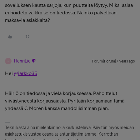
sovelluksen kautta sarjoja, kun puutteita löytyy. Miksi asiaa
ei hoideta vaikka se on tiedossa. Näinkö palvellaan
maksavia asiakkaita?
HenriLie
Forum|Forum|7 years ago
H
Hei
@jarkko35
Häiriö on tiedossa ja vielä korjauksessa. Pahoittelut
viivästyneestä korjausajasta. Pyritään korjaamaan tämä
yhdessä C Moren kanssa mahdollisimman pian.
Tekniikasta aina mielenkiinnolla keskusteleva. Päivitän myös meidän
asiakastukisivustoa osana asiantuntijatiimiämme. Kerrothan