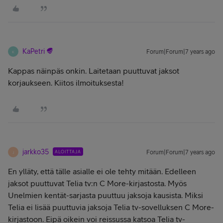
KaPetri
Forum|Forum|7 years ago
K
Kappas näinpäs onkin. Laitetaan puuttuvat jaksot
korjaukseen. Kiitos ilmoituksesta!
jarkko35
ALOITTAJA
Forum|Forum|7 years ago
J
En ylläty, että tälle asialle ei ole tehty mitään. Edelleen
jaksot puuttuvat Telia tv:n C More-kirjastosta. Myös
Unelmien kentät-sarjasta puuttuu jaksoja kausista. Miksi
Telia ei lisää puuttuvia jaksoja Telia tv-sovelluksen C More-
kirjastoon. Eipä oikein voi reissussa katsoa Telia tv-