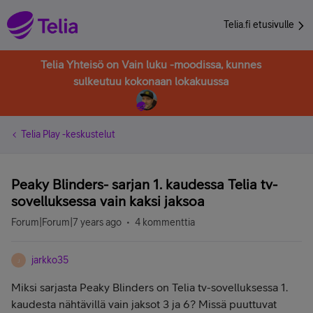
Telia.fi etusivulle
Telia Yhteisö on Vain luku -moodissa, kunnes
sulkeutuu kokonaan lokakuussa
Telia Play -keskustelut
Peaky Blinders- sarjan 1. kaudessa Telia tv-
sovelluksessa vain kaksi jaksoa
Forum|Forum|7 years ago
4 kommenttia
jarkko35
J
Miksi sarjasta Peaky Blinders on Telia tv-sovelluksessa 1.
kaudesta nähtävillä vain jaksot 3 ja 6? Missä puuttuvat