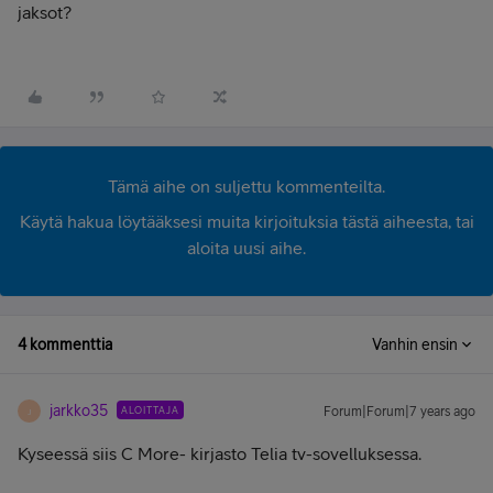
jaksot?
Tämä aihe on suljettu kommenteilta.
Käytä hakua löytääksesi muita kirjoituksia tästä aiheesta, tai
aloita uusi aihe.
4 kommenttia
Vanhin ensin
jarkko35
ALOITTAJA
Forum|Forum|7 years ago
J
Kyseessä siis C More- kirjasto Telia tv-sovelluksessa.