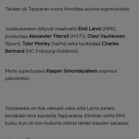
Tänään oli Tapparan vuoro ilmoittaa uusista sopimuksista.
Joukkueeseen liittyvät maalivahti
Emil Larmi
(HPK),
puolustaja
Alexander Ytterell
(HV71),
Olavi Vauhkonen
(Sport),
Tyler Morley
(SaiPa) sekä hyökkääjä
Charles
Bertrand
(HC Fribourg-Gottéron).
Myös superlupaus
Kasper Simontaipaleen
sopimus
julkistettiin.
Toistaiseksi en itse oikeasti usko, että Larmi pelaisi
peliäkään ensi kaudella Tapparassa. Eiköhän sieltä NHL
kutsu, kun oli niin huikeita otteita tämän kauden sarjassa!