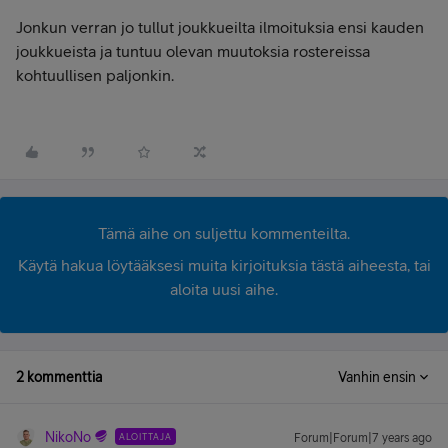
Jonkun verran jo tullut joukkueilta ilmoituksia ensi kauden
joukkueista ja tuntuu olevan muutoksia rostereissa
kohtuullisen paljonkin.
Tämä aihe on suljettu kommenteilta.
Käytä hakua löytääksesi muita kirjoituksia tästä aiheesta, tai
aloita uusi aihe.
2 kommenttia
Vanhin ensin
NikoNo
ALOITTAJA
Forum|Forum|7 years ago