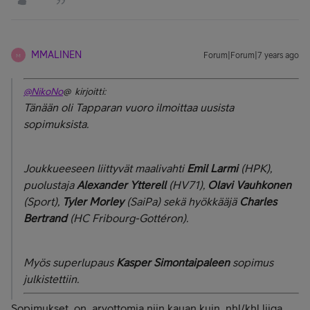
MMALINEN
Forum|Forum|7 years ago
M
@NikoNo
@ kirjoitti:
Tänään oli Tapparan vuoro ilmoittaa uusista
sopimuksista.
Joukkueeseen liittyvät maalivahti
Emil Larmi
(HPK),
puolustaja
Alexander Ytterell
(HV71),
Olavi Vauhkonen
(Sport),
Tyler Morley
(SaiPa) sekä hyökkääjä
Charles
Bertrand
(HC Fribourg-Gottéron).
Myös superlupaus
Kasper Simontaipaleen
sopimus
julkistettiin.
Sopimukset on arvottomia niin kauan kuin nhl/khl liiga