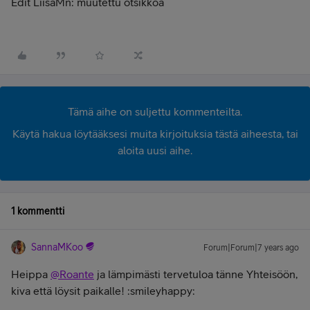
Edit LiisaMn: muutettu otsikkoa
Tämä aihe on suljettu kommenteilta.
Käytä hakua löytääksesi muita kirjoituksia tästä aiheesta, tai
aloita uusi aihe.
1 kommentti
SannaMKoo
Forum|Forum|7 years ago
Heippa
@Roante
ja lämpimästi tervetuloa tänne Yhteisöön,
kiva että löysit paikalle! :smileyhappy: