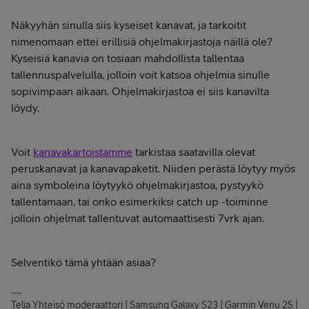
Näkyyhän sinulla siis kyseiset kanavat, ja tarkoitit
nimenomaan ettei erillisiä ohjelmakirjastoja näillä ole?
Kyseisiä kanavia on tosiaan mahdollista tallentaa
tallennuspalvelulla, jolloin voit katsoa ohjelmia sinulle
sopivimpaan aikaan. Ohjelmakirjastoa ei siis kanavilta
löydy.
Voit
kanavakartoistamme
tarkistaa saatavilla olevat
peruskanavat ja kanavapaketit. Niiden perästä löytyy myös
aina symboleina löytyykö ohjelmakirjastoa, pystyykö
tallentamaan, tai onko esimerkiksi catch up -toiminne
jolloin ohjelmat tallentuvat automaattisesti 7vrk ajan.
Selventikö tämä yhtään asiaa?
Telia Yhteisö moderaattori | Samsung Galaxy S23 | Garmin Venu 2S |