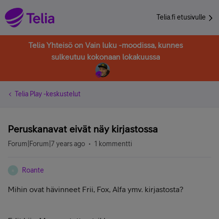
Telia.fi etusivulle
Telia Yhteisö on Vain luku -moodissa, kunnes
sulkeutuu kokonaan lokakuussa
Telia Play -keskustelut
Peruskanavat eivät näy kirjastossa
Forum|Forum|7 years ago
1 kommentti
Roante
R
Mihin ovat hävinneet Frii, Fox, Alfa ymv. kirjastosta?