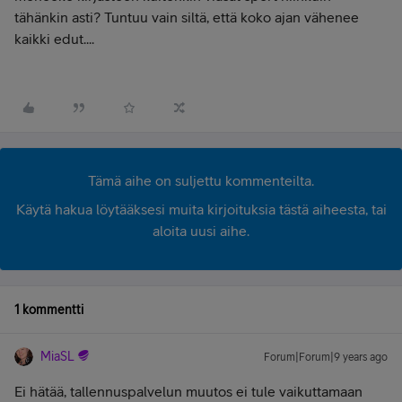
tähänkin asti? Tuntuu vain siltä, että koko ajan vähenee
kaikki edut....
Tämä aihe on suljettu kommenteilta.
Käytä hakua löytääksesi muita kirjoituksia tästä aiheesta, tai
aloita uusi aihe.
1 kommentti
MiaSL
Forum|Forum|9 years ago
Ei hätää, tallennuspalvelun muutos ei tule vaikuttamaan