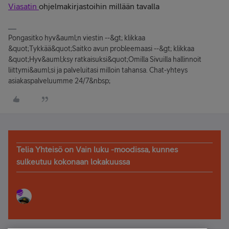
Viasatin
ohjelmakirjastoihin millään tavalla
Pongasitko hyv&auml;n viestin --&gt; klikkaa
&quot;Tykkää&quot;Saitko avun probleemaasi --&gt; klikkaa
&quot;Hyv&auml;ksy ratkaisuksi&quot;Omilla Sivuilla hallinnoit
liittymi&auml;si ja palveluitasi milloin tahansa. Chat-yhteys
asiakaspalveluumme 24/7&nbsp;
Telia Yhteisö on Vain luku -moodissa, kunnes
sulkeutuu kokonaan lokakuussa