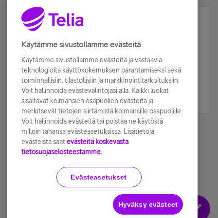
Älä jää paitsi – osallistu ja voita!
Tilaa Telian uutiskirje ja olet mukana arvonnassa.
Käytämme sivustollamme evästeitä
Samalla saat parhaat asiakasedut suoraan
Käytämme sivustollamme evästeitä ja vastaavia
sähköpostiisi.
teknologioita käyttökokemuksen parantamiseksi sekä
toiminnallisiin, tilastollisiin ja markkinointitarkoituksiin.
Voit hallinnoida evästevalintojasi alla. Kaikki luokat
Tilaa nyt
sisältävät kolmansien osapuolien evästeitä ja
merkitsevät tietojen siirtämistä kolmansille osapuolille.
Voit hallinnoida evästeitä tai poistaa ne käytöstä
milloin tahansa evästeasetuksissa. Lisätietoja
evästeistä saat
evästeitä koskevasta
tietosuojaselosteestamme.
Käyttöehdot
Accessibility statement
Evästeasetukset
Hyväksy evästeet
Evästeasetukset