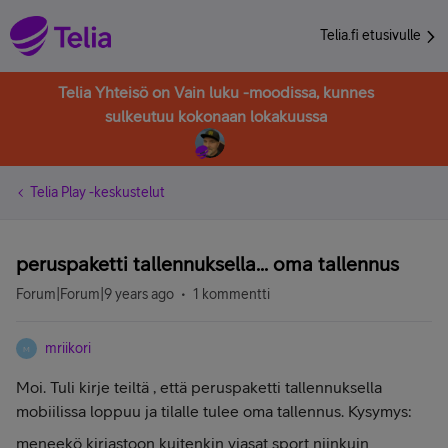
Telia.fi etusivulle
Telia Yhteisö on Vain luku -moodissa, kunnes
sulkeutuu kokonaan lokakuussa
Telia Play -keskustelut
peruspaketti tallennuksella... oma tallennus
Forum|Forum|9 years ago
1 kommentti
mriikori
M
Moi. Tuli kirje teiltä , että peruspaketti tallennuksella
mobiilissa loppuu ja tilalle tulee oma tallennus. Kysymys:
meneekö kirjastoon kuitenkin viasat sport niinkuin