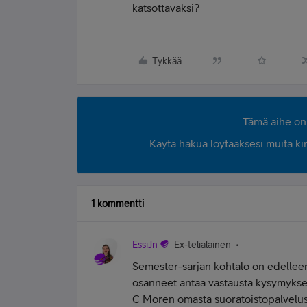
katsottavaksi?
Tykkää
Tämä aihe on 
Käytä hakua löytääksesi muita kirjo
1 kommentti
EssiJn
Ex-telialainen
Semester-sarjan kohtalo on edelleen
osanneet antaa vastausta kysymyksee
C Moren omasta suoratoistopalvelust