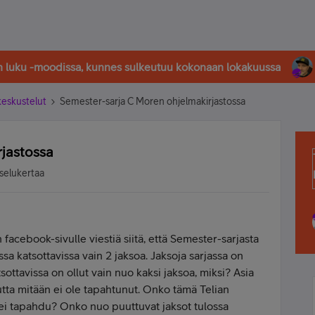
in luku -moodissa, kunnes sulkeutuu kokonaan lokakuussa
-keskustelut
Semester-sarja C Moren ohjelmakirjastossa
rjastossa
selukertaa
an facebook-sivulle viestiä siitä, että Semester-sarjasta
sa katsottavissa vain 2 jaksoa. Jaksoja sarjassa on
ottavissa on ollut vain nuo kaksi jaksoa, miksi? Asia
 mutta mitään ei ole tapahtunut. Onko tämä Telian
 ei tapahdu? Onko nuo puuttuvat jaksot tulossa