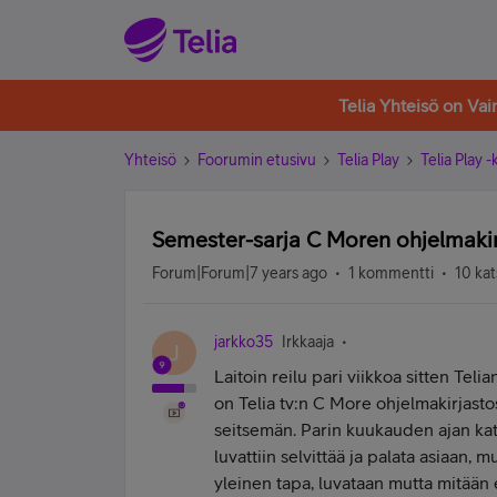
Telia Yhteisö on Va
Yhteisö
Foorumin etusivu
Telia Play
Telia Play 
Semester-sarja C Moren ohjelmaki
Forum|Forum|7 years ago
1 kommentti
10 kat
jarkko35
Irkkaaja
J
Laitoin reilu pari viikkoa sitten Teli
on Telia tv:n C More ohjelmakirjastos
seitsemän. Parin kuukauden ajan kats
luvattiin selvittää ja palata asiaan,
yleinen tapa, luvataan mutta mitään