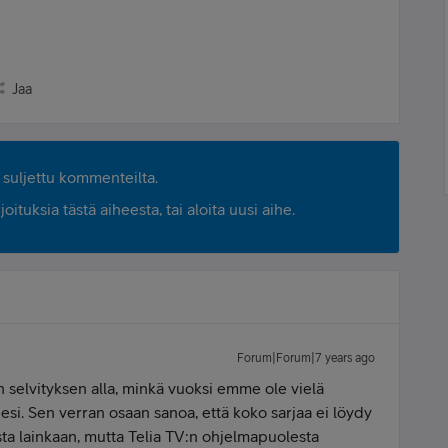
Jaa
suljettu kommenteilta.
ituksia tästä aiheesta, tai aloita uusi aihe.
Forum|Forum|7 years ago
 selvityksen alla, minkä vuoksi emme ole vielä
si. Sen verran osaan sanoa, että koko sarjaa ei löydy
a lainkaan, mutta Telia TV:n ohjelmapuolesta