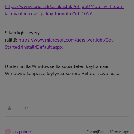
https://www.sonera.fi/asiakastuki/ohjeet/Mobiiliviihteen-
laitevaatimukset-ja-kayttoonotto?id=1026
Silverlight löytyy
täältä:
https://www.microsoft.com/getsilverlight/Get-
Started/Install/Default.aspx
Uudemmilla Windowseilla suosittelen käyttämään
Windows-kaupasta löytyvää Sonera Viihde -sovellusta.
arapahoe
Forum|Forum|10 years ago
A