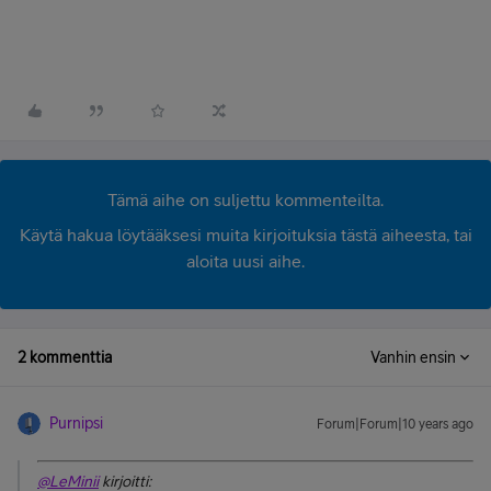
Tämä aihe on suljettu kommenteilta.
Käytä hakua löytääksesi muita kirjoituksia tästä aiheesta, tai
aloita uusi aihe.
2 kommenttia
Vanhin ensin
Purnipsi
Forum|Forum|10 years ago
@LeMinii
kirjoitti: