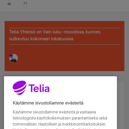
Telia Yhteisö on Vain luku -moodissa, kunnes
sulkeutuu kokonaan lokakuussa
Älä jää paitsi – osallistu ja voita!
Tilaa Telian uutiskirje ja olet mukana arvonnassa.
Käytämme sivustollamme evästeitä
Samalla saat parhaat asiakasedut suoraan
Käytämme sivustollamme evästeitä ja vastaavia
sähköpostiisi.
teknologioita käyttökokemuksen parantamiseksi sekä
toiminnallisiin, tilastollisiin ja markkinointitarkoituksiin.