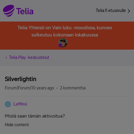
Telia.fi etusivulle
Telia Yhteisö on Vain luku -moodissa, kunnes
sulkeutuu kokonaan lokakuussa
Telia Play -keskustelut
Silverlightin
Forum|Forum|10 years ago
2 kommenttia
LeMinii
L
Mistä saan tämän aktivoitua?
Hide content