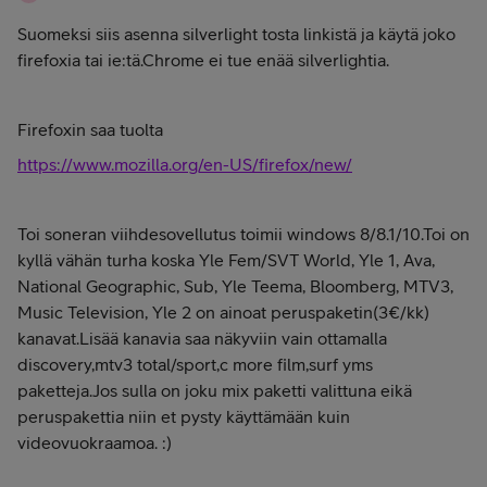
Suomeksi siis asenna silverlight tosta linkistä ja käytä joko
firefoxia tai ie:tä.Chrome ei tue enää silverlightia.
Firefoxin saa tuolta
https://www.mozilla.org/en-US/firefox/new/
Toi soneran viihdesovellutus toimii windows 8/8.1/10.Toi on
kyllä vähän turha koska
Yle Fem/SVT World, Yle 1, Ava,
National Geographic, Sub, Yle Teema, Bloomberg, MTV3,
Music Television, Yle 2 on ainoat peruspaketin(3€/kk)
kanavat.Lisää kanavia saa näkyviin vain ottamalla
discovery,mtv3 total/sport,c more film,surf yms
paketteja.Jos sulla on joku mix paketti valittuna eikä
peruspakettia niin et pysty käyttämään kuin
videovuokraamoa. :)