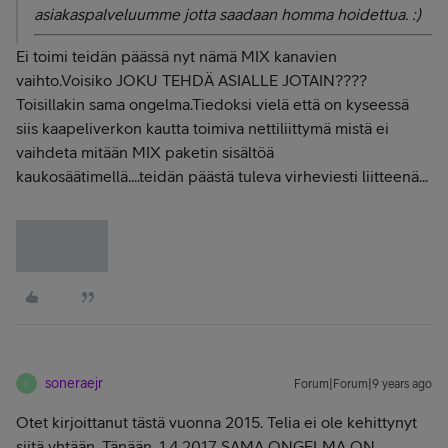
asiakaspalveluumme jotta saadaan homma hoidettua. :)
Ei toimi teidän päässä nyt nämä MIX kanavien
vaihto.Voisiko JOKU TEHDÄ ASIALLE JOTAIN????
Toisillakin sama ongelma.Tiedoksi vielä että on kyseessä
siis kaapeliverkon kautta toimiva nettiliittymä mistä ei
vaihdeta mitään MIX paketin sisältöä
kaukosäätimellä....teidän päästä tuleva virheviesti liitteenä...
soneraejr
Forum|Forum|9 years ago
S
Otet kirjoittanut tästä vuonna 2015. Telia ei ole kehittynyt
siitä yhtään. Tänään. 1.4.2017 SAMA ONGELMA ON