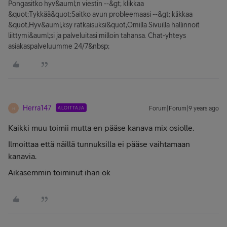
Pongasitko hyv&auml;n viestin --&gt; klikkaa
&quot;Tykkää&quot;Saitko avun probleemaasi --&gt; klikkaa
&quot;Hyv&auml;ksy ratkaisuksi&quot;Omilla Sivuilla hallinnoit
liittymi&auml;si ja palveluitasi milloin tahansa. Chat-yhteys
asiakaspalveluumme 24/7&nbsp;
Herra147
ALOITTAJA
Forum|Forum|9 years ago
H
Kaikki muu toimii mutta en pääse kanava mix osiolle.
Ilmoittaa että näillä tunnuksilla ei pääse vaihtamaan
kanavia.
Aikasemmin toiminut ihan ok