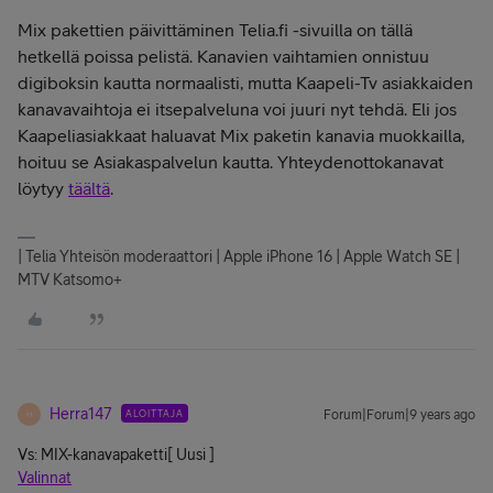
Mix pakettien päivittäminen Telia.fi -sivuilla on tällä
hetkellä poissa pelistä. Kanavien vaihtamien onnistuu
digiboksin kautta normaalisti, mutta Kaapeli-Tv asiakkaiden
kanavavaihtoja ei itsepalveluna voi juuri nyt tehdä. Eli jos
Kaapeliasiakkaat haluavat Mix paketin kanavia muokkailla,
hoituu se Asiakaspalvelun kautta. Yhteydenottokanavat
löytyy
täältä
.
| Telia Yhteisön moderaattori | Apple iPhone 16 | Apple Watch SE |
MTV Katsomo+
Herra147
ALOITTAJA
Forum|Forum|9 years ago
H
Vs: MIX-kanavapaketti
[ Uusi ]
Valinnat