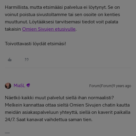
Harmillista, mutta etsimääsi palvelua ei löytynyt. Se on
voinut poistua sivustoltamme tai sen osoite on kenties
muuttunut. Löytääksesi tarvitsemasi tiedot voit palata
takaisin
Omien Sivujen etusivulle
.
Toivottavasti löydät etsimäsi!
MiaSL
Forum|Forum|9 years ago
Näetkö kaikki muut palvelut siellä ihan normaalisti?
Melkein kannattaa ottaa sieltä Omien Sivujen chatin kautta
meidän asiakaspalveluun yhteyttä, siellä on kaverit paikalla
24/7. Saat kanavat vaihdettua saman tien.