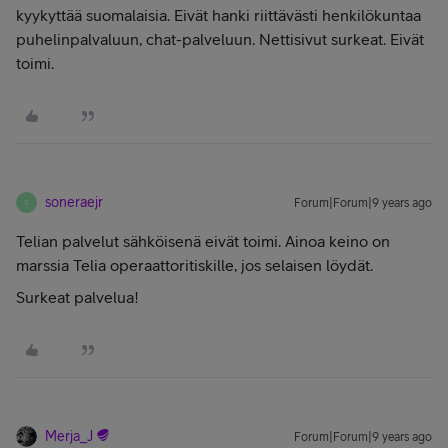
kyykyttää suomalaisia. Eivät hanki riittävästi henkilökuntaa
puhelinpalvaluun, chat-palveluun. Nettisivut surkeat. Eivät
toimi.
soneraejr
Forum|Forum|9 years ago
S
Telian palvelut sähköisenä eivät toimi. Ainoa keino on
marssia Telia operaattoritiskille, jos selaisen löydät.
Surkeat palvelua!
Merja_J
Forum|Forum|9 years ago