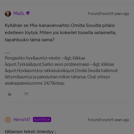
MiaSL
Forum|Forum|9 years ago
Kyllähän se Mix-kanavanvaihto Omilta Sivuilta pitäisi
edelleen löytyä. Miten jos kokeilet toisella selaimella,
tapahtuuko tämä sama?
Pongasitko hyv&auml;n viestin --&gt; klikkaa
&quot;Tykkää&quot;Saitko avun probleemaasi --&gt; klikkaa
&quot;Hyv&auml;ksy ratkaisuksi&quot;Omilla Sivuilla hallinnoit
liittymi&auml;si ja palveluitasi milloin tahansa. Chat-yhteys
asiakaspalveluumme 24/7&nbsp;
Herra147
ALOITTAJA
Forum|Forum|9 years ago
H
tällainen teksti ilmestyy ;