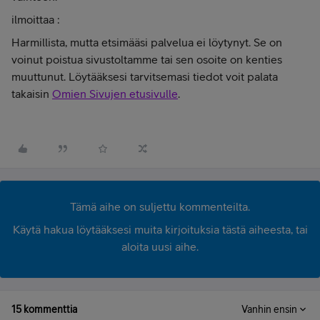
ilmoittaa :
Harmillista, mutta etsimääsi palvelua ei löytynyt. Se on
voinut poistua sivustoltamme tai sen osoite on kenties
muuttunut. Löytääksesi tarvitsemasi tiedot voit palata
takaisin
Omien Sivujen etusivulle
.
Tämä aihe on suljettu kommenteilta.
Käytä hakua löytääksesi muita kirjoituksia tästä aiheesta, tai
aloita uusi aihe.
15 kommenttia
Vanhin ensin