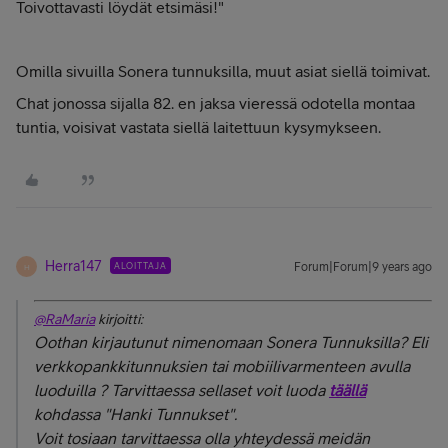
Toivottavasti löydät etsimäsi!"
Omilla sivuilla Sonera tunnuksilla, muut asiat siellä toimivat.
Chat jonossa sijalla 82. en jaksa vieressä odotella montaa
tuntia, voisivat vastata siellä laitettuun kysymykseen.
Herra147
ALOITTAJA
Forum|Forum|9 years ago
H
@RaMaria
kirjoitti:
Oothan kirjautunut nimenomaan Sonera Tunnuksilla? Eli
verkkopankkitunnuksien tai mobiilivarmenteen avulla
luoduilla ? Tarvittaessa sellaset voit luoda
täällä
kohdassa "Hanki Tunnukset".
Voit tosiaan tarvittaessa olla yhteydessä meidän