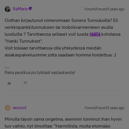
RaMaria
Forum|Forum|9 years ago
Oothan kirjautunut nimenomaan Sonera Tunnuksilla? Eli
verkkopankkitunnuksien tai mobiilivarmenteen avulla
luoduilla ? Tarvittaessa sellaset voit luoda
täällä
kohdassa
"Hanki Tunnukset".
Voit tosiaan tarvittaessa olla yhteydessä meidän
asiakaspalveluumme jotta saadaan homma hoidettua. :)
Paina peukkua jos tykkäsit vastauksesta!
woooot
Forum|Forum|9 years ago
W
Minulla täysin sama ongelma, aiemmin toiminut ihan hyvin
tuo vaihto, nyt ilmoittaa: "
Harmillista, mutta etsimääsi