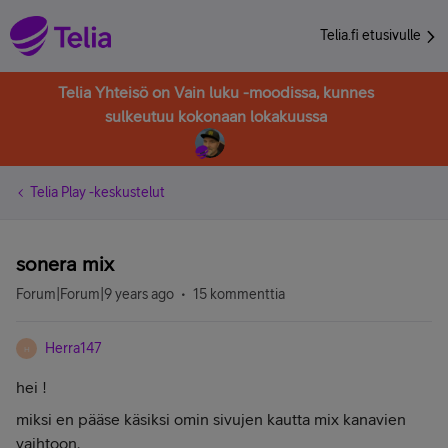
Telia.fi etusivulle
Telia Yhteisö on Vain luku -moodissa, kunnes
sulkeutuu kokonaan lokakuussa
Telia Play -keskustelut
sonera mix
Forum|Forum|9 years ago
15 kommenttia
Herra147
H
hei !
miksi en pääse käsiksi omin sivujen kautta mix kanavien
vaihtoon.