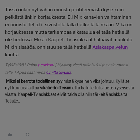
Tässä onkin nyt vähän muusta probleemasta kyse kuin
pelkästä linkin korjauksesta. Eli Mix kanavien vaihtaminen
ei onnistu Telia.fi -sivustolla tällä hetkellä lainkaan. Vika on
korjauksessa mutta tarkempaa aikataulua ei tällä hetkellä
ole tiedossa. Mikäli Kaapeli-Tv asiakkaat haluavat muokata
Mixin sisältöä, onnistuu se tällä hetkellä
Asiakaspalvelun
kautta.
Tykkäsitkö? Paina
peukkua
! | Hyväksy viesti ratkaisuksi jos asia ratkesi
tällä. | Apua saat myös
Omilta Sivuilta
.
Miksi ei kerrota todellinen syy
mistä kyseinen vika johtuu. Kyllä se
nyt kuuluisi laittaa
vikatiedoitteisiin
että kaikille tulisi tieto kyseisestä
viasta. Kaapeli-Tv asiakkaat eivät taida olla niin tärkeitä asiakkaita
Telialle..