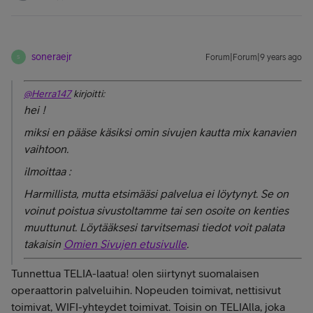
soneraejr
Forum|Forum|9 years ago
S
@Herra147
kirjoitti:
hei !
miksi en pääse käsiksi omin sivujen kautta mix kanavien
vaihtoon.
ilmoittaa :
Harmillista, mutta etsimääsi palvelua ei löytynyt. Se on
voinut poistua sivustoltamme tai sen osoite on kenties
muuttunut. Löytääksesi tarvitsemasi tiedot voit palata
takaisin
Omien Sivujen etusivulle
.
Tunnettua TELIA-laatua! olen siirtynyt suomalaisen
operaattorin palveluihin. Nopeuden toimivat, nettisivut
toimivat, WIFI-yhteydet toimivat. Toisin on TELIAlla, joka