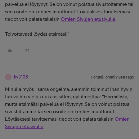
palvelua ei löytynyt. Se on voinut poistua sivustoltamme tai
sen osoite on kenties muuttunut. Löytääksesi tarvitsemasi
tiedot voit palata takaisin
Omien Sivujen etusivulle
.
Toivottavasti löydät etsimäsi!"
ky3108
Forum|Forum|9 years ago
K
Minulla myös sama ongelma, aiemmin toiminut ihan hyvin
tuo vaihto vielä kuukaus sitten, nyt ilmoittaa: "
Harmillista,
mutta etsimääsi palvelua ei löytynyt. Se on voinut poistua
sivustoltamme tai sen osoite on kenties muuttunut.
Löytääksesi tarvitsemasi tiedot voit palata takaisin
Omien
Sivujen etusivulle
.