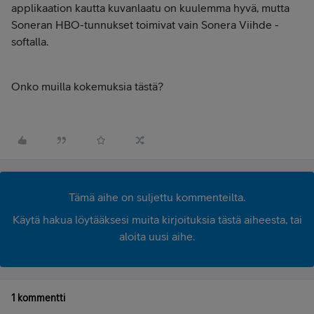
applikaation kautta kuvanlaatu on kuulemma hyvä, mutta
Soneran HBO-tunnukset toimivat vain Sonera Viihde -
softalla.
Onko muilla kokemuksia tästä?
Tämä aihe on suljettu kommenteilta.
Käytä hakua löytääksesi muita kirjoituksia tästä aiheesta, tai
aloita uusi aihe.
1 kommentti