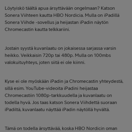
Löytyiskö täältä apua ärsyttävään ongelmaan? Katson
Sonera Viihteen kautta HBO Nordicia. Mulla on iPadillä
Sonera Viihde -sovellus ja heijastan iPadin näytön
Chromecastin kautta telkkariini.
Jostain syystä kuvanlaatu on jokaisessa sarjassa varsin
heikko. Veikkaisin 720p tai 480p. Mulla on 100mbs
valokuituyhteys, joten siitä ei ole kiinni.
Kyse ei ole myöskään iPadin ja Chromecastin yhteydestä,
sillä esim. YouTube-videoita iPadini heijastaa
Chromecastiin 1080p-tarkkuudella ja kuvanlaatu on
todella hyvä. Jos taas katson Sonera Viihdettä suoraan
iPadiltä, kuvanlaatu näyttää iPadin näytöllä hyvältä.
Tämä on todella ärsyttävää, koska HBO Nordicin oman