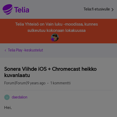
Telia.fi etusivulle
Telia Yhteisö on Vain luku -moodissa, kunnes
sulkeutuu kokonaan lokakuussa
Telia Play -keskustelut
Sonera Viihde iOS + Chromecast heikko
kuvanlaatu
Forum|Forum|9 years ago
1 kommentti
daedalion
D
Hei,