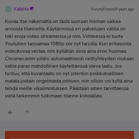
KalleHa
Forum|Forum|9 years ago
K
Kuvaa itse näkemättä on tästä suoraan hieman vaikea
arvioida tilannetta. Käytännössä eri palvelujen välillä on
toki eroja video streameissa ja mm. Viihteessä ei tuota
Youtuben tarjoamaa 1080p ole nyt tarjolla. Kun eritasoista
videokuvaa vertaa, niin kyllähän siinä aina eron huomaa.
Chromecastin pitäisi automaattisesti nettiyhteyden mukaan
valita paras mahdollinen käytettävissä oleva laatu. Jos
tuntuu, että kuvanlaatu on nyt jotenkin poikkuksellisen
matala jostain ongelmasta johtuen, niin silloin voi kyllä aina
tehdä meille vikailmoituksen. Päästään sitten tarvittaessa
vielä tarkemmin tutkimaan tilanne kohdallasi.