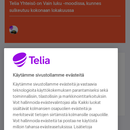
Telia Yhteisö on Vain luku -moodissa, kunnes
sulkeutuu kokonaan lokakuussa
Älä jää paitsi – osallistu ja voita!
Tilaa Telian uutiskirje ja olet mukana arvonnassa.
Käytämme sivustollamme evästeitä
Samalla saat parhaat asiakasedut suoraan
Käytämme sivustollamme evästeitä ja vastaavia
sähköpostiisi.
teknologioita käyttökokemuksen parantamiseksi sekä
toiminnallisiin, tilastollisiin ja markkinointitarkoituksiin.
Voit hallinnoida evästevalintojasi alla. Kaikki luokat
Tilaa nyt
sisältävät kolmansien osapuolien evästeitä ja
merkitsevät tietojen siirtämistä kolmansille osapuolille.
Voit hallinnoida evästeitä tai poistaa ne käytöstä
milloin tahansa evästeasetuksissa. Lisätietoja