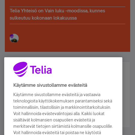
Telia Yhteisö on Vain luku -moodissa, kunnes
sulkeutuu kokonaan lokakuussa
Älä jää paitsi – osallistu ja voita!
Tilaa Telian uutiskirje ja olet mukana arvonnassa.
Käytämme sivustollamme evästeitä
Samalla saat parhaat asiakasedut suoraan
Käytämme sivustollamme evästeitä ja vastaavia
sähköpostiisi.
teknologioita käyttökokemuksen parantamiseksi sekä
toiminnallisiin, tilastollisiin ja markkinointitarkoituksiin.
Voit hallinnoida evästevalintojasi alla. Kaikki luokat
Tilaa nyt
sisältävät kolmansien osapuolien evästeitä ja
merkitsevät tietojen siirtämistä kolmansille osapuolille.
Voit hallinnoida evästeitä tai poistaa ne käytöstä