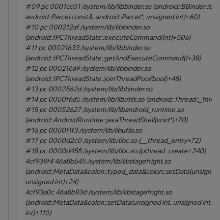
#09 pc 0001cc01 /system/lib/libbinder.so (android::BBinder::tran
android::Parcel const&, android::Parcel*, unsigned int)+60)
#10 pc 000212af /system/lib/libbinder.so
(android::IPCThreadState::executeCommand(int)+506)
#11 pc 00021633 /system/lib/libbinder.so
(android::IPCThreadState::getAndExecuteCommand()+38)
#12 pc 000216a9 /system/lib/libbinder.so
(android::IPCThreadState::joinThreadPool(bool)+48)
#13 pc 0002562d /system/lib/libbinder.so
#14 pc 0000f6d5 /system/lib/libutils.so (android::Thread::_thre
#15 pc 00052627 /system/lib/libandroid_runtime.so
(android::AndroidRuntime::javaThreadShell(void*)+70)
#16 pc 0000f1f3 /system/lib/libutils.so
#17 pc 0000d2c0 /system/lib/libc.so (__thread_entry+72)
#18 pc 0000d458 /system/lib/libc.so (pthread_create+240)
4cf939f4 46a8b645 /system/lib/libstagefright.so
(android::MetaData&colon;:typed_data&colon;:setData(unsigned i
unsigned int)+24)
4cf93a0c 46a8b93d /system/lib/libstagefright.so
(android::MetaData&colon;:setData(unsigned int, unsigned int, v
int)+110)