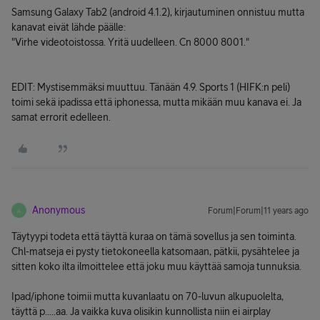
Samsung Galaxy Tab2 (android 4.1.2), kirjautuminen onnistuu mutta
kanavat eivät lähde päälle:
"Virhe videotoistossa. Yritä uudelleen. Cn 8000 8001."
EDIT: Mystisemmäksi muuttuu. Tänään 4.9. Sports 1 (HIFK:n peli)
toimi sekä ipadissa että iphonessa, mutta mikään muu kanava ei. Ja
samat errorit edelleen.
Anonymous
Forum|Forum|11 years ago
A
Täytyypi todeta että täyttä kuraa on tämä sovellus ja sen toiminta.
Chl-matseja ei pysty tietokoneella katsomaan, pätkii, pysähtelee ja
sitten koko ilta ilmoittelee että joku muu käyttää samoja tunnuksia.
Ipad/iphone toimii mutta kuvanlaatu on 70-luvun alkupuolelta,
täyttä p.....aa. Ja vaikka kuva olisikin kunnollista niin ei airplay