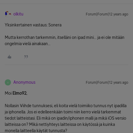
olkitu
Forum|Forum|12 years ago
Yksinkertainen vastaus: Sonera
Mutta kerrothan tarkemmin, itselläni on ipad mini... ja ei ole mitään
ongelmia vielä ainakaan...
Anonymous
Forum|Forum|12 years ago
A
Moi
Elmo92
,
Nollasin Viihde tunnuksesi, eli koita vielä toimiiko tunnus nyt ipadilla
ja iphonella. Jos ei edelleenkään toimi niin kerro vielä tarkemmat
tiedot laitteistasi. Eli mikä on ipadin/iphonen malli ja mikä iOS versio
laitteissa on? Mikä nettiyhteys laitteissa on käytössä ja kuinka
monella laitteella käytät tunnusta?