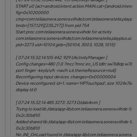
START u0 {act=android.intent.action.MAIN cat=[android.intent
flg=0x10200000
cmp=com.teliasonera.sonera.viihde/com.teliasonera.telia.playplus
bnds=[157,129][235,217]} from pid 754
Start proc com.teliasonera.sonera.viihde for activity
com.teliasonera.sonera.viihde/com.teliasonera.telia.playplus.ui.S
pid=3273 uid=10104 gids={50104, 3003, 1028, 1015}
[ 07-24 15:32:14.105 442: 929 I/ActivityManager ]
Config changes=480 {1.0 ?mcc?mnc en_US ldltr sw768dp w768d
port finger -keyb/v/h -nav/h s.6 themeResource=null}
Reconfiguring input devices. changes=0x00000004
Device reconfigured: id=1, name='HPTouchpad', size 1024x768, o
display id 0
[ 07-24 15:32:14.485 3273: 3273 D/dalvikvm ]
Trying to load lib /data/app-lib/com.teliasonera.sonera.viihde-1/
0x2c30b810
Added shared lib /data/app-lib/com.teliasonera.sonera.viihde-1/
0x2c30b810
No JNI_OnLoad found in /data/app-lib/com.teliasonera.sonera.vii