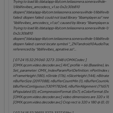
Trying to load lib /data/app-lib/com.teliasonera.sonera.viihde-
1/liblifevibes_amcodecs_v1.so 0x2c30b810
dlopen("/data/app-lib/com.teliasonera.sonera.viihde-1/liblifevib
failed: dlopen failed: could not load library "libamplayer.so" need
"liblifevibes_amcodecs_v1.so"; caused by library "libamplayer.so"
Trying to load lib /data/app-lib/com.teliasonera.sonera.viihde-1/li
0x2c30b810
dlopen("/data/app-lib/com.teliasonera.sonera.viihde-1/liblifevibes_
dlopen failed: cannot locate symbol "_ZN7android10AudioTrack1
referenced by "liblifevibes_apnative.so"...
[ 07-24 15:32:29.060 3273: 3348 I/OMXCodec ]
[OMX.qcom.video.decoder.avc] AVC profile = 66 (Baseline), level
Set_parameter: OMX_IndexParamPortDefinition: nPortIndex (0)
nFrameHeight (180), nStride (176), nSliceHeight (144), nBitrate (0
nBufferSize (2097088), nBufferCountMin (1), nBufferCountActual
bBuffersContiguous (1309178264), nBufferAlignment (716578201
bPopulated (0), eCompressionFormat (0x7), eColorFormat (0x0)
[OMX.qcom.video.decoder.avc] video dimensions are 320 x 180
[OMX.qcom.video.decoder.avc] Crop rect is 320 x 180 @ (0, 0)
[ 07-24 15:32:29.931 3273: 3327 F/libc ]