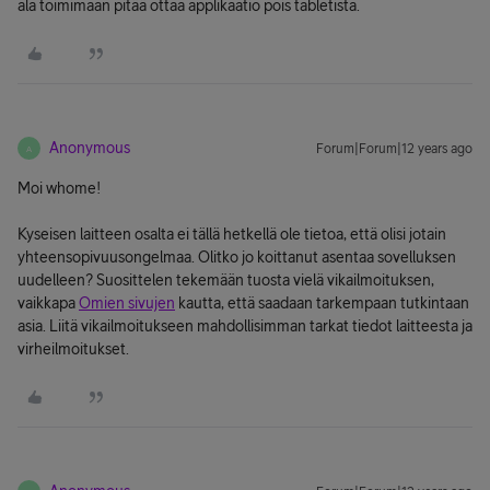
ala toimimaan pitää ottaa applikaatio pois tabletista.
Anonymous
Forum|Forum|12 years ago
A
Moi whome!
Kyseisen laitteen osalta ei tällä hetkellä ole tietoa, että olisi jotain
yhteensopivuusongelmaa. Olitko jo koittanut asentaa sovelluksen
uudelleen? Suosittelen tekemään tuosta vielä vikailmoituksen,
vaikkapa
Omien sivujen
kautta, että saadaan tarkempaan tutkintaan
asia. Liitä vikailmoitukseen mahdollisimman tarkat tiedot laitteesta ja
virheilmoitukset.