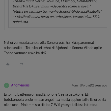
- "Kaikki muut Netflix, Youtube, Elisamobi, DNAMatkatv,
BooxTV ja lukuisat muut videosoitot toimivat hyvin"
"Mutta on varmaan liian vanha SoneraViihde applikaatiolle"
-> tässä vaiheessa tiesin on turha jatkaa keskustelua. Kiitin
puhelusta.
Nyt ei voi muuta sanoa, että Sonera voisi hankkia paremmat
asiantuntijat... Totta kai ei tehot riitä johonkin Sonera Viihde apille.
Tohon varmaan usko kaikki?
Anonymous
Forum|Forum|12 years ago
A
Ei toimi.. Laitteina on ipad 2, iphone 5 sekä tietokone. Eli
tietokoneella ei ole mitään ongelmaa mutta applen laitteilla ei pelitä
ollenkaan.. Molemmissa siis ios 7. Wifi yhteys kaikissa laitteissa.