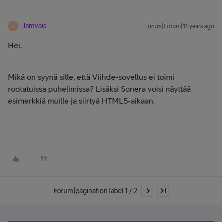
Jamvais
Forum|Forum|11 years ago
J
Hei,
Mikä on syynä sille, että Viihde-sovellus ei toimi
rootatuissa puhelimissa? Lisäksi Sonera voisi näyttää
esimerkkiä muille ja siirtyä HTML5-aikaan.
Forum|pagination.label 1 / 2