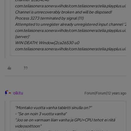
com.teliasonera.sonera.viihde/com.teliasonera.telia.playplus.ui.Mai
Channel is unrecoverably broken and will be disposed!
Process 3273 terminated by signal (11)
Attempted to unregister already unregistered input channel '2
com.teliasonera.sonera.viihde/com.teliasonera.telia.playplus.ui.S
(server)'
WIN DEATH: Window{2ca26530 u0
com.teliasonera.sonera.viihde/com.teliasonera.telia.playplus.ui.S
olkitu
Forum|Forum|12 years ago
"Montako vuotta vanha tabletti sinulla on?"
- "Se on noin 3 vuotta vanha"
"Joo se on varmaan liian vanha ja GPU+CPU tehot ei riitä
videosoittoon"