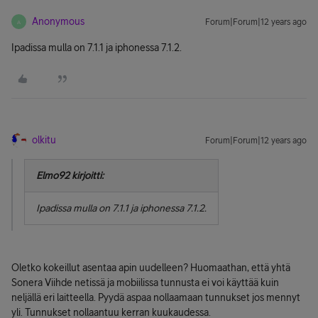
Anonymous
Forum|Forum|12 years ago
A
Ipadissa mulla on 7.1.1 ja iphonessa 7.1.2.
olkitu
Forum|Forum|12 years ago
Elmo92 kirjoitti:
Ipadissa mulla on 7.1.1 ja iphonessa 7.1.2.
Oletko kokeillut asentaa apin uudelleen? Huomaathan, että yhtä
Sonera Viihde netissä ja mobiilissa tunnusta ei voi käyttää kuin
neljällä eri laitteella. Pyydä aspaa nollaamaan tunnukset jos mennyt
yli. Tunnukset nollaantuu kerran kuukaudessa.