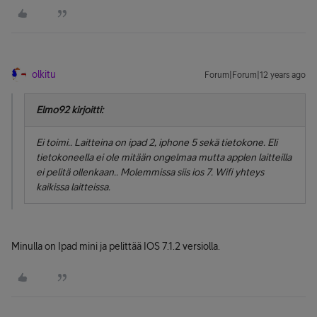
olkitu
Forum|Forum|12 years ago
Elmo92 kirjoitti:
Ei toimi.. Laitteina on ipad 2, iphone 5 sekä tietokone. Eli
tietokoneella ei ole mitään ongelmaa mutta applen laitteilla
ei pelitä ollenkaan.. Molemmissa siis ios 7. Wifi yhteys
kaikissa laitteissa.
Minulla on Ipad mini ja pelittää IOS 7.1.2 versiolla.