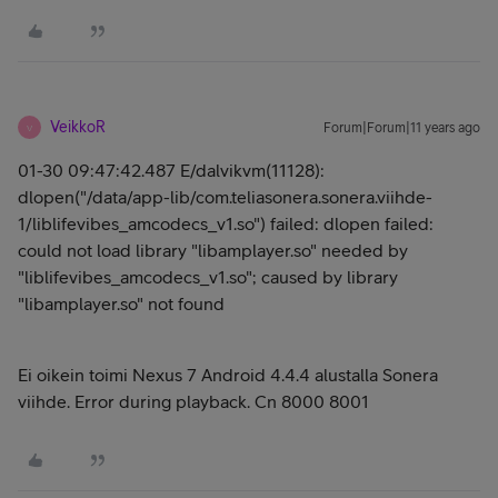
VeikkoR
Forum|Forum|11 years ago
V
01-30 09:47:42.487 E/dalvikvm(11128):
dlopen("/data/app-lib/com.teliasonera.sonera.viihde-
1/liblifevibes_amcodecs_v1.so") failed: dlopen failed:
could not load library "libamplayer.so" needed by
"liblifevibes_amcodecs_v1.so"; caused by library
"libamplayer.so" not found
Ei oikein toimi Nexus 7 Android 4.4.4 alustalla Sonera
viihde. Error during playback. Cn 8000 8001