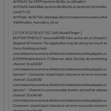
4cf93a10 2ac14f09 /system/lib/libc.so (dlmalloc)
4cf93a54 2ab648ab /system/lib/libutils.so (android::SortedVecto
const*)+12)
4cf93a6c 4a7b71a5 /data/app-lib/com.teliasonera.sonera.viihde-
1/liblifevibes_hwcodecs_kk.so
[ 07-24 15:32:30.631 152: 268 I/AudioFlinger ]
BUFFER TIMEOUT: remove(4098) from active list on thread 0x
Skipped 45 frames! The application may be doing too much work 
Force finishing activity
com.teliasonera.sonera.viihde/com.teliasonera.telia.playplus.ui.Ma
E/OMXNodeInstance !!! Observer died. Quickly, do something, ... 
channel '2ca26530
com.teliasonera.sonera.viihde/com.teliasonera.telia.playplus.ui.S
(server)' ~ Consumer closed input channel or an error occurred.
channel '2ca26530
com.teliasonera.sonera.viihde/com.teliasonera.telia.playplus.ui.S
(server)' ~ Channel is unrecoverably broken and will be disposed!
channel '2ca34c48
com.teliasonera.sonera.viihde/com.teliasonera.telia.playplus.ui.Mai
Consumer closed input channel or an error occurred. events=0x
channel '2ca34c48