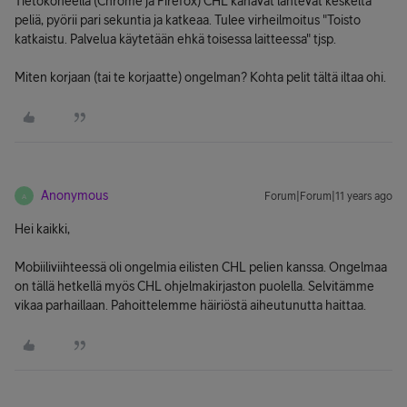
Tietokoneella (Chrome ja Firefox) CHL kanavat lähtevät keskeltä
peliä, pyörii pari sekuntia ja katkeaa. Tulee virheilmoitus "Toisto
katkaistu. Palvelua käytetään ehkä toisessa laitteessa" tjsp.
Miten korjaan (tai te korjaatte) ongelman? Kohta pelit tältä iltaa ohi.
Anonymous
Forum|Forum|11 years ago
A
Hei kaikki,
Mobiiliviihteessä oli ongelmia eilisten CHL pelien kanssa. Ongelmaa
on tällä hetkellä myös CHL ohjelmakirjaston puolella. Selvitämme
vikaa parhaillaan. Pahoittelemme häiriöstä aiheutunutta haittaa.