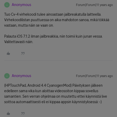
Anonymous
Forum|Forum|11 years ago
A
Tuo Cv-4 virhekoodi tulee ainoastaan jailbreakatulla laitteella.
Virhekoodilistan puuttuessa on aika mahdoton sanoa, mikä tökkää
vastaan, mutta näin se vaan on.
Palauta iOS 7.1.2 ilman jailbreakkia, niin toimii kuin junan vessa.
Valitettavasti näin.
Anonymous
Forum|Forum|11 years ago
A
(HPTouchPad, Android 4.4 CyanogenMod) Päivityksen jälkeen
edelleen sama vika kun aloittaa videosoiton kippaa sovellus
samantien. Sen verran ohjelmaa on muutettu ettei käynnistä live
soittoa automaattisesti eli ei kippaa appsin käynnistyksessä :-)