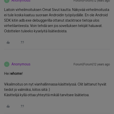
Anonymous
Forum|Forum|12 years ago
A
Laitoin virheilmoituksen Omat Sivut kautta. Näkyvää virheilmoitusta
ei tule koska kaatuu suoraan Androidin työpöydälle. En ole Android
SDK kitin adb.exe debuggerilla ottanut stacktrace tietoja ulos
virhetilanteesta. Voin tehdä sen jos sovelluksen tekijät haluavat.
Odottelen tuleeko kyselyitä lisätiedoista.
Anonymous
Forum|Forum|12 years ago
A
Hei
whome
!
Vikailmoitus on nyt vianhallinnassa käsittelyssä. Olit laittanut hyvät
tiedot jo valmiiksi, kiitos siitä :)
Käsittelijä kyllä ottaa yhteyttä mikäli tarvitsee lisätietoa.