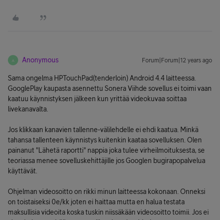
Anonymous
Forum|Forum|12 years ago
A
Sama ongelma HPTouchPad(tenderloin) Android 4.4 laitteessa.
GooglePlay kaupasta asennettu Sonera Viihde sovellus ei toimi vaan
kaatuu käynnistyksen jälkeen kun yrittää videokuvaa soittaa
livekanavalta.
Jos klikkaan kanavien tallenne-välilehdelle ei ehdi kaatua. Minkä
tahansa tallenteen käynnistys kuitenkin kaataa sovelluksen. Olen
painanut "Lähetä raportti" nappia joka tulee virheilmoituksesta, se
teoriassa menee sovelluskehittäjille jos Googlen bugirapopalvelua
käyttävät.
Ohjelman videosoitto on rikki minun laitteessa kokonaan. Onneksi
on toistaiseksi 0e/kk joten ei haittaa mutta en halua testata
maksullisia videoita koska tuskin niissäkään videosoitto toimii. Jos ei