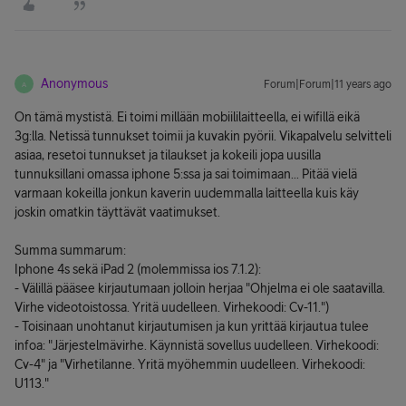
Anonymous
Forum|Forum|11 years ago
A
On tämä mystistä. Ei toimi millään mobiililaitteella, ei wifillä eikä
3g:lla. Netissä tunnukset toimii ja kuvakin pyörii. Vikapalvelu selvitteli
asiaa, resetoi tunnukset ja tilaukset ja kokeili jopa uusilla
tunnuksillani omassa iphone 5:ssa ja sai toimimaan... Pitää vielä
varmaan kokeilla jonkun kaverin uudemmalla laitteella kuis käy
joskin omatkin täyttävät vaatimukset.
Summa summarum:
Iphone 4s sekä iPad 2 (molemmissa ios 7.1.2):
- Välillä pääsee kirjautumaan jolloin herjaa "Ohjelma ei ole saatavilla.
Virhe videotoistossa. Yritä uudelleen. Virhekoodi: Cv-11.")
- Toisinaan unohtanut kirjautumisen ja kun yrittää kirjautua tulee
infoa: "Järjestelmävirhe. Käynnistä sovellus uudelleen. Virhekoodi:
Cv-4" ja "Virhetilanne. Yritä myöhemmin uudelleen. Virhekoodi:
U113."