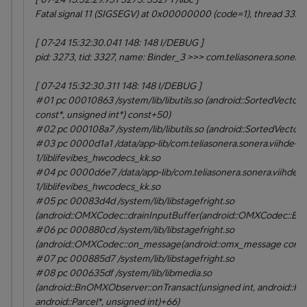
Fatal signal 11 (SIGSEGV) at 0x00000000 (code=1), thread 3327
[ 07-24 15:32:30.041 148: 148 I/DEBUG ]
pid: 3273, tid: 3327, name: Binder_3 >>> com.teliasonera.sonera.
[ 07-24 15:32:30.311 148: 148 I/DEBUG ]
#01 pc 00010863 /system/lib/libutils.so (android::SortedVector
const*, unsigned int*) const+50)
#02 pc 000108a7 /system/lib/libutils.so (android::SortedVectorI
#03 pc 0000d1a1 /data/app-lib/com.teliasonera.sonera.viihde-
1/liblifevibes_hwcodecs_kk.so
#04 pc 0000d6e7 /data/app-lib/com.teliasonera.sonera.viihde-
1/liblifevibes_hwcodecs_kk.so
#05 pc 00083d4d /system/lib/libstagefright.so
(android::OMXCodec::drainInputBuffer(android::OMXCodec::Buf
#06 pc 000880cd /system/lib/libstagefright.so
(android::OMXCodec::on_message(android::omx_message cons
#07 pc 000885d7 /system/lib/libstagefright.so
#08 pc 000635df /system/lib/libmedia.so
(android::BnOMXObserver::onTransact(unsigned int, android::Par
android::Parcel*, unsigned int)+66)