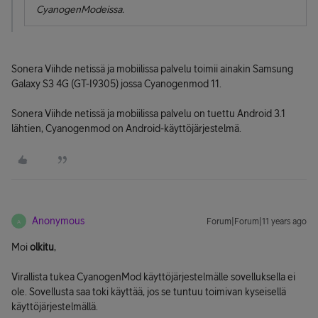
CyanogenModeissa.
Sonera Viihde netissä ja mobiilissa palvelu toimii ainakin Samsung
Galaxy S3 4G (GT-I9305) jossa Cyanogenmod 11.
Sonera Viihde netissä ja mobiilissa palvelu on tuettu Android 3.1
lähtien, Cyanogenmod on Android-käyttöjärjestelmä.
Anonymous
Forum|Forum|11 years ago
A
Moi
olkitu
,
Virallista tukea CyanogenMod käyttöjärjestelmälle sovelluksella ei
ole. Sovellusta saa toki käyttää, jos se tuntuu toimivan kyseisellä
käyttöjärjestelmällä.