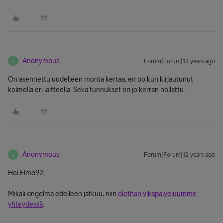
Anonymous
Forum|Forum|12 years ago
A
On asennettu uudelleen monta kertaa, en oo kun kirjautunut
kolmella eri laitteella. Sekä tunnukset on jo kerran nollattu.
Anonymous
Forum|Forum|12 years ago
A
Hei Elmo92,
Mikäli ongelma edelleen jatkuu, niin
olethan vikapalveluumme
yhteydessä
.