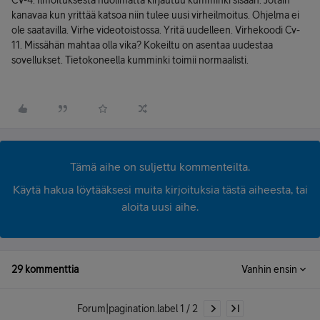
CV-4. Ilmoituksesta huolimatta kirjautuu kumminki sisään. Jotain
kanavaa kun yrittää katsoa niin tulee uusi virheilmoitus. Ohjelma ei
ole saatavilla. Virhe videotoistossa. Yritä uudelleen. Virhekoodi Cv-
11. Missähän mahtaa olla vika? Kokeiltu on asentaa uudestaa
sovellukset. Tietokoneella kumminki toimii normaalisti.
Tämä aihe on suljettu kommenteilta.
Käytä hakua löytääksesi muita kirjoituksia tästä aiheesta, tai
aloita uusi aihe.
29 kommenttia
Vanhin ensin
Forum|pagination.label 1 / 2