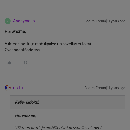
Anonymous
Forum|Forum|11 years ago
A
Hei
whome
,
Viihteen netti- ja mobiilipalvelun sovellus ei toimi
CyanogenModeissa.
olkitu
Forum|Forum|11 years ago
Kalle- kirjoitti:
Hei
whome
,
Viihteen netti- ja mobiilipalvelun sovellus ei toimi