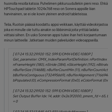
huonolla resolla katsoa. Puhelimen pikkuruudullekin pieni reso. Ehkä
HPTouchpad tabletin 1024x768 reso on Sonera appsille liian
harvinainen, se ei ole kovin yleinen android tableteissa.
Telia, Ruotsin päässä koodattu appsi veikkaan, käyttää videokirjastoa
joka ei minulle ole tuttu ainakin so libbinimiä joita yrittää ladata
viittaisi siihen. En usko Soneran appsi tulee ihan heti korjaantumaan
minun laitteelle. Jatketaan muiden palveluiden videoappseilla.
[ 07-24 15:32:29.920 152: 599 E/OMX-VDEC-1080P ]
Get_parameter: OMX_IndexParamPortDefinition: nPortIndex (1)
nFrameHeight (180), nStride (384), nSliceHeight (192), nBitrate (
nBufferSize (114688), nBufferCountMin (11), nBufferCountActual 
bBuffersContiguous (732495669), nBufferAlignment (716694632)
bPopulated (0), eCompressionFormat (0x0), eColorFormat (0x7
[ 07-24 15:32:29.920 152: 599 E/OMX-VDEC-1080P ]
Set Output Buffer Idx: 14, addr: 0x2e3f2000, pmem_fd = 65, buf
= 0
[ 07-24 15:32:13.845 442: 931 I/ActivityManager ]