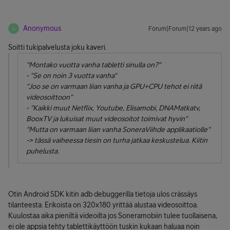
Anonymous
Forum|Forum|12 years ago
A
Soitti tukipalvelusta joku kaveri.
"Montako vuotta vanha tabletti sinulla on?"
- "Se on noin 3 vuotta vanha"
"Joo se on varmaan liian vanha ja GPU+CPU tehot ei riitä
videosoittoon"
- "Kaikki muut Netflix, Youtube, Elisamobi, DNAMatkatv,
BooxTV ja lukuisat muut videosoitot toimivat hyvin"
"Mutta on varmaan liian vanha SoneraViihde applikaatiolle"
-> tässä vaiheessa tiesin on turha jatkaa keskustelua. Kiitin
puhelusta.
Otin Android SDK kitin adb debuggerilla tietoja ulos crässäys
tilanteesta. Erikoista on 320x180 yrittää alustaa videosoittoa.
Kuulostaa aika pieniltä videoilta jos Soneramobiin tulee tuollaisena,
ei ole appsia tehty tablettikäyttöön tuskin kukaan haluaa noin