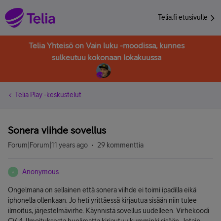
Telia.fi etusivulle
Telia Yhteisö on Vain luku -moodissa, kunnes
sulkeutuu kokonaan lokakuussa
Telia Play -keskustelut
Sonera viihde sovellus
Forum|Forum|11 years ago
29 kommenttia
Anonymous
A
Ongelmana on sellainen että sonera viihde ei toimi ipadilla eikä
iphonella ollenkaan. Jo heti yrittäessä kirjautua sisään niin tulee
ilmoitus, järjestelmävirhe. Käynnistä sovellus uudelleen. Virhekoodi