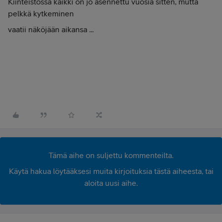
Kiinteistössä kaikki on jo asennettu vuosia sitten, mutta
pelkkä kytkeminen
vaatii näköjään aikansa ...
Tämä aihe on suljettu kommenteilta.
Käytä hakua löytääksesi muita kirjoituksia tästä aiheesta, tai
aloita uusi aihe.