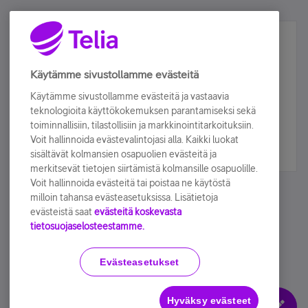
Älä jää paitsi – osallistu ja voita!
Tilaa Telian uutiskirje ja olet mukana arvonnassa.
Käytämme sivustollamme evästeitä
Samalla saat parhaat asiakasedut suoraan
Käytämme sivustollamme evästeitä ja vastaavia
sähköpostiisi.
teknologioita käyttökokemuksen parantamiseksi sekä
toiminnallisiin, tilastollisiin ja markkinointitarkoituksiin.
Voit hallinnoida evästevalintojasi alla. Kaikki luokat
Tilaa nyt
sisältävät kolmansien osapuolien evästeitä ja
merkitsevät tietojen siirtämistä kolmansille osapuolille.
Voit hallinnoida evästeitä tai poistaa ne käytöstä
milloin tahansa evästeasetuksissa. Lisätietoja
evästeistä saat
evästeitä koskevasta
tietosuojaselosteestamme.
Käyttöehdot
Accessibility statement
Evästeasetukset
Hyväksy evästeet
Evästeasetukset