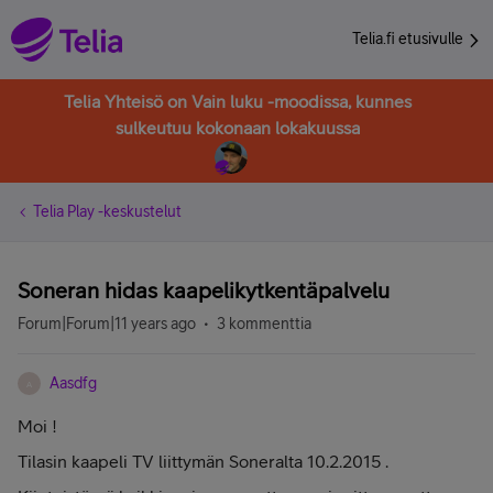
Telia.fi etusivulle
Telia Yhteisö on Vain luku -moodissa, kunnes
sulkeutuu kokonaan lokakuussa
Telia Play -keskustelut
Soneran hidas kaapelikytkentäpalvelu
Forum|Forum|11 years ago
3 kommenttia
Aasdfg
A
Moi !
Tilasin kaapeli TV liittymän Soneralta 10.2.2015 .