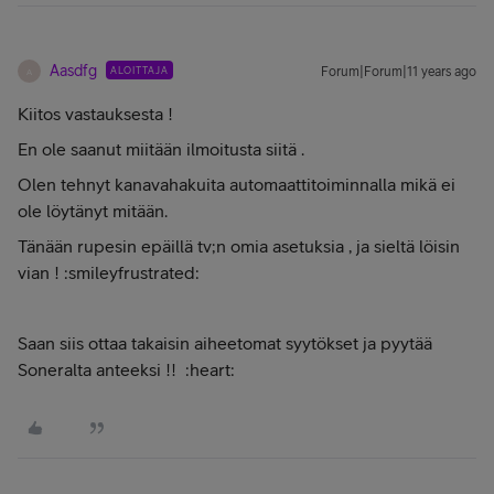
Aasdfg
ALOITTAJA
Forum|Forum|11 years ago
A
Kiitos vastauksesta !
En ole saanut miitään ilmoitusta siitä .
Olen tehnyt kanavahakuita automaattitoiminnalla mikä ei
ole löytänyt mitään.
Tänään rupesin epäillä tv;n omia asetuksia , ja sieltä löisin
vian ! :smileyfrustrated:
Saan siis ottaa takaisin aiheetomat syytökset ja pyytää
Soneralta anteeksi !! :heart: