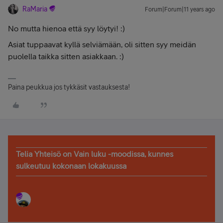
RaMaria
Forum|Forum|11 years ago
No mutta hienoa että syy löytyi! :)
Asiat tuppaavat kyllä selviämään, oli sitten syy meidän
puolella taikka sitten asiakkaan. :)
Paina peukkua jos tykkäsit vastauksesta!
Telia Yhteisö on Vain luku -moodissa, kunnes
sulkeutuu kokonaan lokakuussa