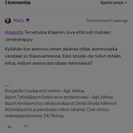
3 kommenttia
Vanhin ensin
MiaSL
Forum|Forum|11 years ago
@Aasdfg
Tervetuloa Klaaniin, kiva että tulit mukaan
:smileyhappy:
Kyllähän tuo asennus oman aikansa ottaa, asennusaika
varataan jo tilausvaiheessa. Eikö sinulle ole tullut mitään
infoa, milloin asennusta ollaan tekemässä?
Pongasitko hyv&auml;n viestin --&gt; klikkaa
&quot;Tykkää&quot;Saitko avun probleemaasi --&gt; klikkaa
&quot;Hyv&auml;ksy ratkaisuksi&quot;Omilla Sivuilla hallinnoit
liittymi&auml;si ja palveluitasi milloin tahansa. Chat-yhteys
asiakaspalveluumme 24/7&nbsp;