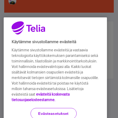
Älä jää paitsi – osallistu ja voita!
Tilaa Telian uutiskirje ja olet mukana arvonnassa.
Käytämme sivustollamme evästeitä
Samalla saat parhaat asiakasedut suoraan
Käytämme sivustollamme evästeitä ja vastaavia
sähköpostiisi.
teknologioita käyttökokemuksen parantamiseksi sekä
toiminnallisiin, tilastollisiin ja markkinointitarkoituksiin.
Voit hallinnoida evästevalintojasi alla. Kaikki luokat
Tilaa nyt
sisältävät kolmansien osapuolien evästeitä ja
merkitsevät tietojen siirtämistä kolmansille osapuolille.
Voit hallinnoida evästeitä tai poistaa ne käytöstä
milloin tahansa evästeasetuksissa. Lisätietoja
evästeistä saat
evästeitä koskevasta
tietosuojaselosteestamme.
Käyttöehdot
Accessibility statement
Evästeasetukset