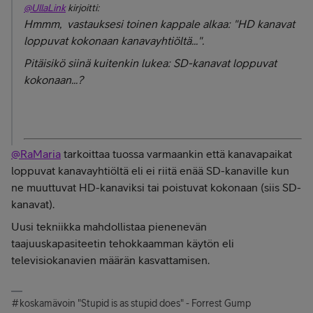
@UllaLink
kirjoitti:
Hmmm, vastauksesi toinen kappale alkaa: "HD kanavat
loppuvat kokonaan kanavayhtiöltä...".
Pitäisikö siinä kuitenkin lukea: SD-kanavat loppuvat
kokonaan...?
@RaMaria
tarkoittaa tuossa varmaankin että kanavapaikat
loppuvat kanavayhtiöltä eli ei riitä enää SD-kanaville kun
ne muuttuvat HD-kanaviksi tai poistuvat kokonaan (siis SD-
kanavat).
Uusi tekniikka mahdollistaa pienenevän
taajuuskapasiteetin tehokkaamman käytön eli
televisiokanavien määrän kasvattamisen.
#koskamävoin "Stupid is as stupid does" - Forrest Gump