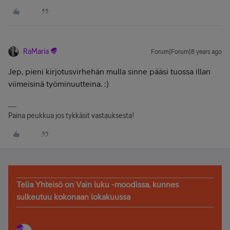
RaMaria
Forum|Forum|8 years ago
Jep, pieni kirjotusvirhehän mulla sinne pääsi tuossa illan
viimeisinä työminuutteina. :)
Paina peukkua jos tykkäsit vastauksesta!
Telia Yhteisö on Vain luku -moodissa, kunnes
sulkeutuu kokonaan lokakuussa