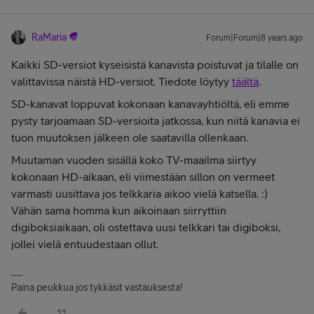
RaMaria
Forum|Forum|8 years ago
Kaikki SD-versiot kyseisistä kanavista poistuvat ja tilalle on
valittavissa näistä HD-versiot. Tiedote löytyy
täältä
.
SD-kanavat loppuvat kokonaan kanavayhtiöltä, eli emme
pysty tarjoamaan SD-versioita jatkossa, kun niitä kanavia ei
tuon muutoksen jälkeen ole saatavilla ollenkaan.
Muutaman vuoden sisällä koko TV-maailma siirtyy
kokonaan HD-aikaan, eli viimestään sillon on vermeet
varmasti uusittava jos telkkaria aikoo vielä katsella. :)
Vähän sama homma kun aikoinaan siirryttiin
digiboksiaikaan, oli ostettava uusi telkkari tai digiboksi,
jollei vielä entuudestaan ollut.
Paina peukkua jos tykkäsit vastauksesta!