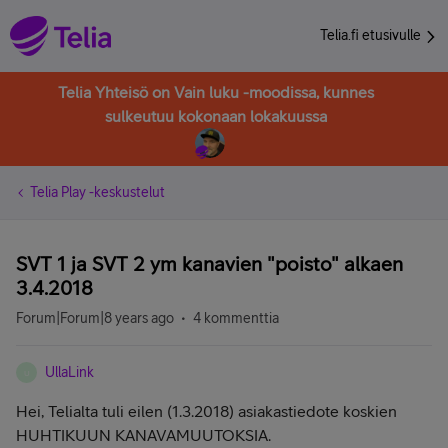
Telia.fi etusivulle
Telia Yhteisö on Vain luku -moodissa, kunnes
sulkeutuu kokonaan lokakuussa
Telia Play -keskustelut
SVT 1 ja SVT 2 ym kanavien "poisto" alkaen
3.4.2018
Forum|Forum|8 years ago
4 kommenttia
UllaLink
U
Hei, Telialta tuli eilen (1.3.2018) asiakastiedote koskien
HUHTIKUUN KANAVAMUUTOKSIA.