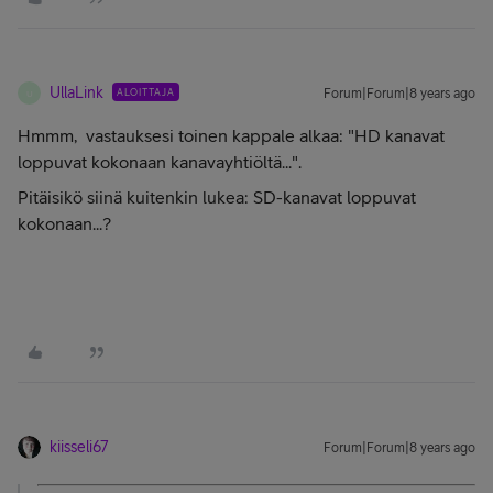
UllaLink
ALOITTAJA
Forum|Forum|8 years ago
U
Hmmm, vastauksesi toinen kappale alkaa: "HD kanavat
loppuvat kokonaan kanavayhtiöltä...".
Pitäisikö siinä kuitenkin lukea: SD-kanavat loppuvat
kokonaan...?
kiisseli67
Forum|Forum|8 years ago