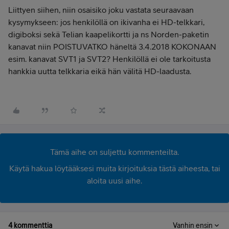
Liittyen siihen, niin osaisiko joku vastata seuraavaan
kysymykseen: jos henkilöllä on ikivanha ei HD-telkkari,
digiboksi sekä Telian kaapelikortti ja ns Norden-paketin
kanavat niin POISTUVATKO häneltä 3.4.2018 KOKONAAN
esim. kanavat SVT1 ja SVT2? Henkilöllä ei ole tarkoitusta
hankkia uutta telkkaria eikä hän välitä HD-laadusta.
Tämä aihe on suljettu kommenteilta.
Käytä hakua löytääksesi muita kirjoituksia tästä aiheesta, tai
aloita uusi aihe.
4 kommenttia
Vanhin ensin