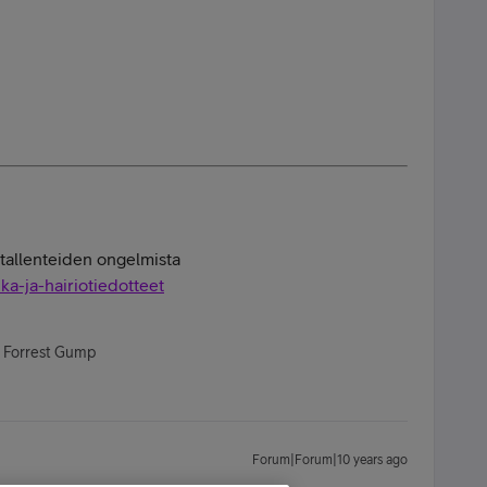
n tallenteiden ongelmista
ika-ja-hairiotiedotteet
- Forrest Gump
Forum|Forum|10 years ago