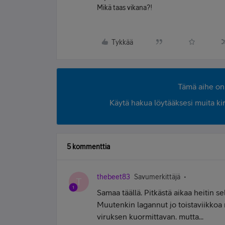
Mikä taas vikana?!
Tykkää
Tämä aihe on 
Käytä hakua löytääksesi muita kirjo
5 kommenttia
thebeet83
Savumerkittäjä
T
Samaa täällä. Pitkästä aikaa heitin s
Muutenkin lagannut jo toistaviikkoa n
viruksen kuormittavan. mutta...