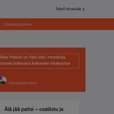
Telia.fi etusivulle
2 kuukautta sitten
Telia Yhteisö on Vain luku -moodissa,
kunnes sulkeutuu kokonaan lokakuussa
2 kuukautta sitten
Älä jää paitsi – osallistu ja