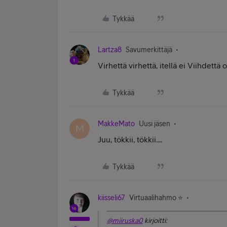
Tykkää
Lartza8
Savumerkittäjä
Virhettä virhettä, itellä ei Viihdettä o
Tykkää
MakkeMato
Uusi jäsen
M
Juu, tökkii, tökkii....
Tykkää
kiisseli67
Virtuaalihahmo ⭐️
@miiruska0
kirjoitti: