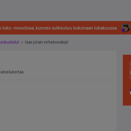
in luku -moodissa, kunnes sulkeutuu kokonaan lokakuussa
-keskustelut
taas jotain virhekoodeja!
katselukertaa