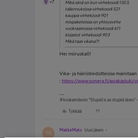
+7
Mikä siinä on kun virhekoodi:1303,
tallennuksissa virhekoodi 521
kauppa virhekoodi 901
mixpaketeissa on yhteysvirhe
vuokraamossa virhekoodi 611
kirjastot virhekoodi 903
Mikä taas vikana?!
Hei miiruska0!
Vika- ja häiriötiedotteissa mainitaa
:
https://www.sonera.fi/asiakastuki/v
#koskamävoin "Stupid is as stupid does" 
Tykkää
MakkeMato
Uusi jäsen
M