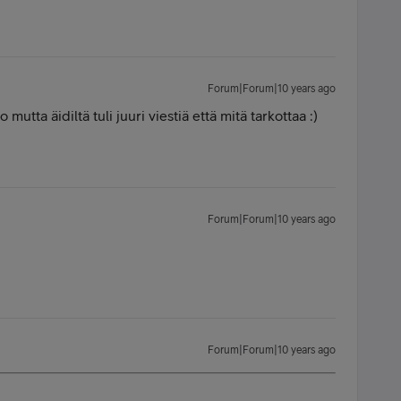
Forum|Forum|10 years ago
o mutta äidiltä tuli juuri viestiä että mitä tarkottaa :)
Forum|Forum|10 years ago
Forum|Forum|10 years ago