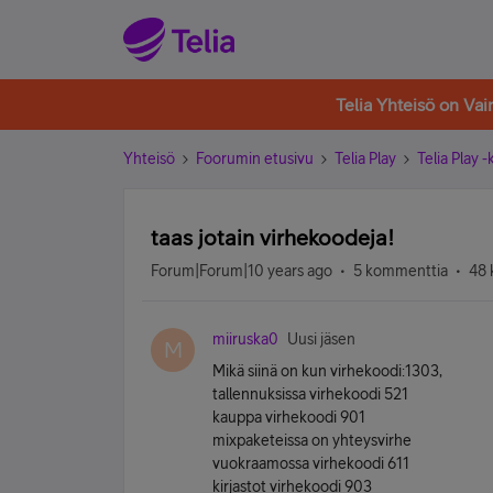
Telia Yhteisö on Va
Yhteisö
Foorumin etusivu
Telia Play
Telia Play 
taas jotain virhekoodeja!
Forum|Forum|10 years ago
5 kommenttia
48 
miiruska0
Uusi jäsen
M
Mikä siinä on kun virhekoodi:1303,
tallennuksissa virhekoodi 521
kauppa virhekoodi 901
mixpaketeissa on yhteysvirhe
vuokraamossa virhekoodi 611
kirjastot virhekoodi 903