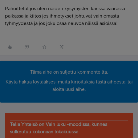
Pahoittelut jos olen näiden kysymysten kanssa väärässä
paikassa ja kiitos jos ihmetykset johtuvat vain omasta
tyhmyydestä ja jos joku osaa neuvoa näissä asioissa!
Tämä aihe on suljettu kommenteilta.
Käytä hakua löytääksesi muita kirjoituksia tästä aiheesta, tai
aloita uusi aihe.
Telia Yhteisö on Vain luku -moodissa, kunnes
sulkeutuu kokonaan lokakuussa