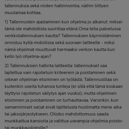
tallennuksia sekä niiden hallinnointia, näihin liittyen
muutamaa kohtaa.
1) Tallennusten ajastaminen kun ohjelma jo alkanut: miksei
tämä ole mahdollista suorittaa etänä Oma telia palvelussa
verkkotallennuksen kautta? Tallennuksen käynnistäminen
onnistuu kyllä mobiilissa sekä suoraan laitteelle - miksi
nämä ohjelmat muuttuvat harmaaksi verkon kautta kun
kello lyö ohjelma-ajan?
2) Tallennuksien hallinta laitteella: tallennukset saa
lajiteltua vain rajoitetuin kriteerein ja poistaminen sekä
oikean ohjelman etsiminen on työlästä. Tallennustilaa on
kuitenkin useita tuhansia tunteja (ei sillä että tämä koskaan
täyttyisi rajoitetun säilytys ajan vuoksi), mutta ohjelmien
etsiminen ja poistaminen on turhauttavaa. Varsinkin, kun
samannimiset sarjat eivät lajittelusta huolimatta mene aika
tai jaksojärjestykseen. Olisiko mahdottomuus saada
muokkailtua kansioita ja valittua useampia ohjelmia poisto-
tai muokkauslistoille?