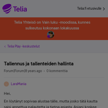
Telia.fi etusivulle
Telia Yhteisö on Vain luku -moodissa, kunnes
sulkeutuu kokonaan lokakuussa
Telia Play -keskustelut
Tallennus ja tallenteiden hallinta
Forum|Forum|8 years ago
0 kommenttia
LaraMariia
L
Hei,
En löytänyt sopivaa alustaa tälle, mutta josko tätä kautta
saisi annettua palautetta ja tietoa asiasta. Asiani koskee