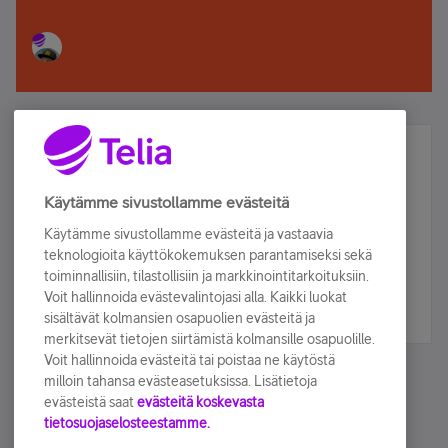
Älä jää paitsi – osallistu ja voita!
Tilaa Telian uutiskirje ja olet mukana arvonnassa.
Käytämme sivustollamme evästeitä
Samalla saat parhaat asiakasedut suoraan
Käytämme sivustollamme evästeitä ja vastaavia
sähköpostiisi.
teknologioita käyttökokemuksen parantamiseksi sekä
toiminnallisiin, tilastollisiin ja markkinointitarkoituksiin.
Voit hallinnoida evästevalintojasi alla. Kaikki luokat
Tilaa nyt
sisältävät kolmansien osapuolien evästeitä ja
merkitsevät tietojen siirtämistä kolmansille osapuolille.
Voit hallinnoida evästeitä tai poistaa ne käytöstä
milloin tahansa evästeasetuksissa. Lisätietoja
evästeistä saat
evästeitä koskevasta
tietosuojaselosteestamme.