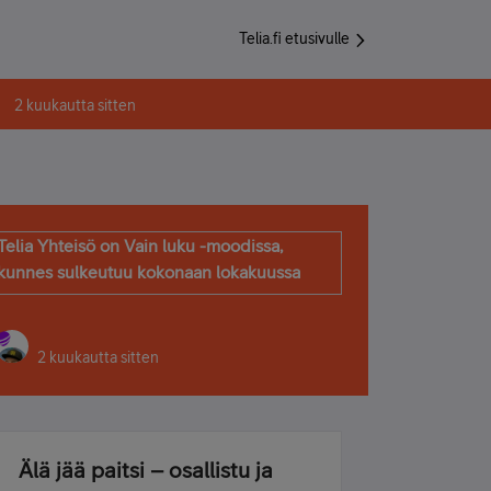
Telia.fi etusivulle
2 kuukautta sitten
Telia Yhteisö on Vain luku -moodissa,
kunnes sulkeutuu kokonaan lokakuussa
2 kuukautta sitten
Älä jää paitsi – osallistu ja