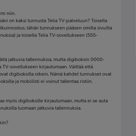
imi niin.
ssäni on kaksi tunnusta Telia TV-palveluun? Toisella
alkuinnostus, tähän tunnukseen pääsen omilta sivuilta
nnuksia) ja toisella Telia TV-sovellukseen (555-
äitä jatkuvia tallennuksia, mutta digiboksin 0000-
ia TV-sovellukseen kirjautumaan. Väittää että
ovat digiboksilla oikein. Nämä kahdet tunnukset ovat
ksilla ja mobiilisti ei voinut tallentaa ristiin.
as myös digiboksille kirjautumaan, mutta ei se auta
nnuksilla luomaan jatkuvia tallennuksia.
kin?