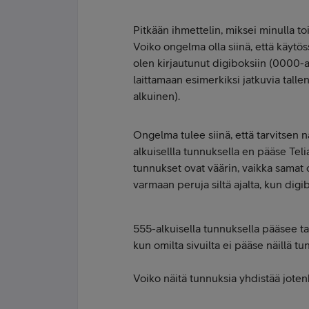
Pitkään ihmettelin, miksei minulla to
Voiko ongelma olla siinä, että käytö
olen kirjautunut digiboksiin (0000-
laittamaan esimerkiksi jatkuvia talle
alkuinen).
Ongelma tulee siinä, että tarvitsen n
alkuisellla tunnuksella en pääse Tel
tunnukset ovat väärin, vaikka samat 
varmaan peruja siltä ajalta, kun digibo
555-alkuisella tunnuksella pääsee ta
kun omilta sivuilta ei pääse näillä tu
Voiko näitä tunnuksia yhdistää joten