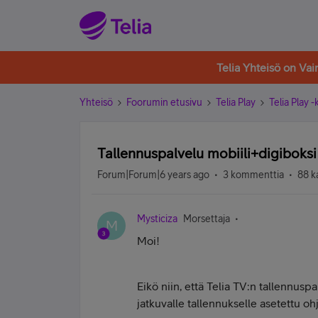
Telia Yhteisö on Va
Yhteisö
Foorumin etusivu
Telia Play
Telia Play 
Tallennuspalvelu mobiili+digiboksi
Forum|Forum|6 years ago
3 kommenttia
88 k
Mysticiza
Morsettaja
M
Moi!
Eikö niin, että Telia TV:n tallennuspa
jatkuvalle tallennukselle asetettu oh