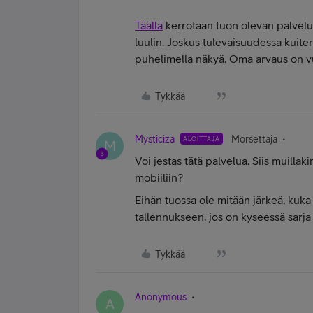
Täällä
kerrotaan tuon olevan palvelun
luulin. Joskus tulevaisuudessa kuitenk
puhelimella näkyä. Oma arvaus on 
Tykkää
Mysticiza
Morsettaja
ALOITTAJA
M
Voi jestas tätä palvelua. Siis muillak
mobiiliin?
Eihän tuossa ole mitään järkeä, kuka
tallennukseen, jos on kyseessä sarja j
Tykkää
Anonymous
A