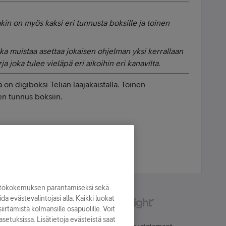
lakin on myös kaksi eri tunnusta boksille ja toinen
uka muistaa asettaa jokaisen ohjelman yksi kerrallaan
a joka tulee vieläpä eri aikoihin eri kanavilta.
 on digiboksi Telian laajakaistalla. Toinen
en tunnus boksiin.
ta. Tai oikeastaan sen kehityksestä :D
yttökokemuksen parantamiseksi sekä
oida evästevalintojasi alla. Kaikki luokat
irtämistä kolmansille osapuolille. Voit
asetuksissa. Lisätietoja evästeistä saat