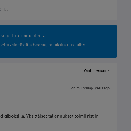
Jaa
suljettu kommenteilta.
ituksia tästä aiheesta, tai aloita uusi aihe.
Vanhin ensin
Forum|Forum|6 years ago
igiboksilla. Yksittäiset tallennukset toimii ristiin