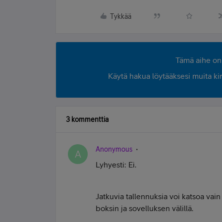
Tykkää
Tämä aihe on 
Käytä hakua löytääksesi muita kirjo
3 kommenttia
Anonymous
A
Lyhyesti: Ei.
Jatkuvia tallennuksia voi katsoa vain d
boksin ja sovelluksen välillä.