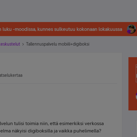
in luku -moodissa, kunnes sulkeutuu kokonaan lokakuussa
-keskustelut
Tallennuspalvelu mobiili+digiboksi
atselukertaa
lvelun tulisi toimia niin, että esimerkiksi verkossa
jelma näkyisi digiboksilla ja vaikka puhelimella?