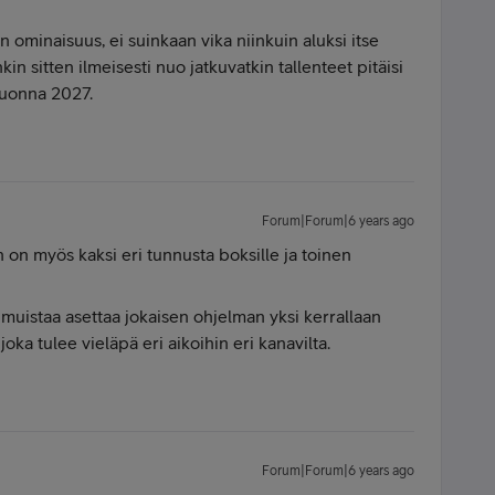
 ominaisuus, ei suinkaan vika niinkuin aluksi itse
in sitten ilmeisesti nuo jatkuvatkin tallenteet pitäisi
vuonna 2027.
Forum|Forum|6 years ago
in on myös kaksi eri tunnusta boksille ja toinen
 muistaa asettaa jokaisen ohjelman yksi kerrallaan
oka tulee vieläpä eri aikoihin eri kanavilta.
Forum|Forum|6 years ago