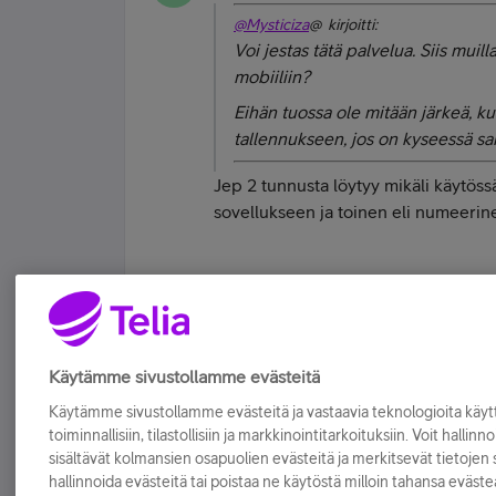
@Mysticiza
@ kirjoitti:
Voi jestas tätä palvelua. Siis muil
mobiiliin?
Eihän tuossa ole mitään järkeä, k
tallennukseen, jos on kyseessä sarj
Jep 2 tunnusta löytyy mikäli käytössä
sovellukseen ja toinen eli numeerin
Kyllä järki on kaukana tästä palvelus
Tykkää
Käytämme sivustollamme evästeitä
Käytämme sivustollamme evästeitä ja vastaavia teknologioita kä
toiminnallisiin, tilastollisiin ja markkinointitarkoituksiin. Voit hallinn
sisältävät kolmansien osapuolien evästeitä ja merkitsevät tietojen si
hallinnoida evästeitä tai poistaa ne käytöstä milloin tahansa eväste