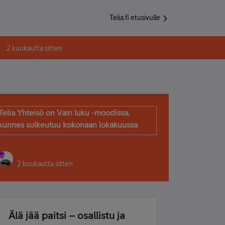
Telia.fi etusivulle
2 kuukautta sitten
Telia Yhteisö on Vain luku -moodissa,
kunnes sulkeutuu kokonaan lokakuussa
2 kuukautta sitten
Älä jää paitsi – osallistu ja