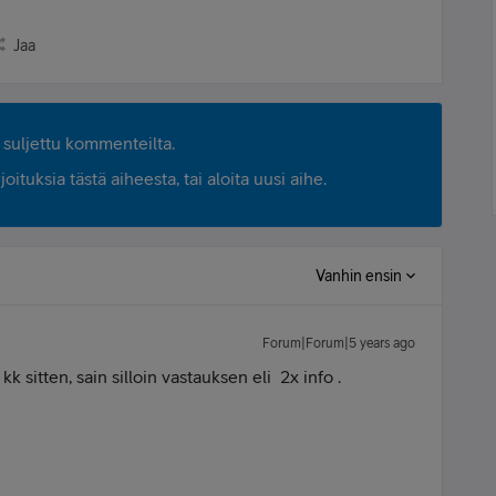
Jaa
suljettu kommenteilta.
ituksia tästä aiheesta, tai aloita uusi aihe.
Vanhin ensin
Forum|Forum|5 years ago
 sitten, sain silloin vastauksen eli 2x info .