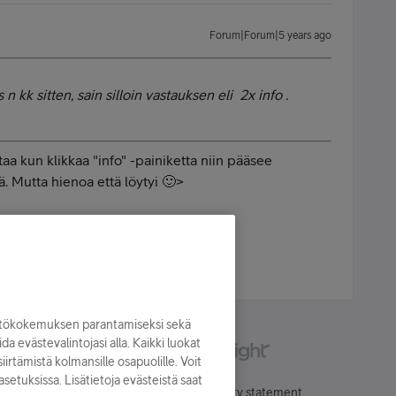
Forum|Forum|5 years ago
 kk sitten, sain silloin vastauksen eli 2x info .
taa kun klikkaa "info" -painiketta niin pääsee
ä. Mutta hienoa että löytyi 🙂>
hone 16 | Apple Watch SE | MTV Katsomo+
yttökokemuksen parantamiseksi sekä
oida evästevalintojasi alla. Kaikki luokat
irtämistä kolmansille osapuolille. Voit
asetuksissa. Lisätietoja evästeistä saat
Käyttöehdot
Accessibility statement