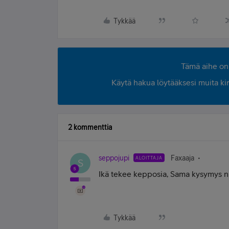
Tykkää
Tämä aihe on 
Käytä hakua löytääksesi muita kirjo
2 kommenttia
seppojupi
Faxaaja
ALOITTAJA
S
Ikä tekee kepposia, Sama kysymys n kk
Tykkää