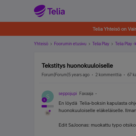
Telia Yhteisö on Va
Yhteisö
Foorumin etusivu
Telia Play
Telia Play 
Tekstitys huonokuuloiselle
Forum|Forum|5 years ago
2 kommenttia
67 k
seppojupi
Faxaaja
S
En löydä Telia-boksin kapulasta ohje
huonokuuloiselle eläkeläiselle. Ilman
Edit SaJoonas: muokattu typo otsiko