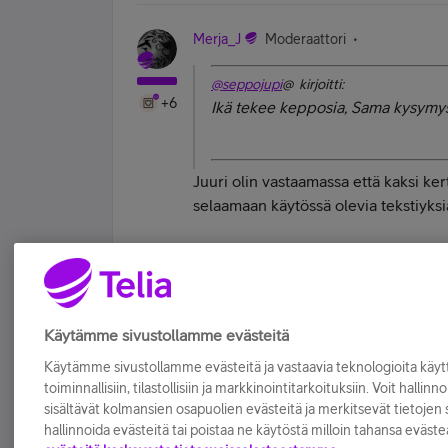
Merja_J
Moderaattori
@seppojupi
@ kirjoitti:
+6
Ikä tekee kepposia, Sama kysymys n
Juuri olin vastaamassa että kaksi ker
selaamaan käytössä olevia tekstiyksi
| Telia Yhteisön moderaattori | Apple iP
Tykkää
Käytämme sivustollamme evästeitä
Käytämme sivustollamme evästeitä ja vastaavia teknologioita kä
toiminnallisiin, tilastollisiin ja markkinointitarkoituksiin. Voit hallinn
sisältävät kolmansien osapuolien evästeitä ja merkitsevät tietojen si
hallinnoida evästeitä tai poistaa ne käytöstä milloin tahansa eväste