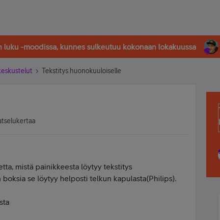
in luku -moodissa, kunnes sulkeutuu kokonaan lokakuussa
-keskustelut
Tekstitys huonokuuloiselle
atselukertaa
tta, mistä painikkeesta löytyy tekstitys
 boksia se löytyy helposti telkun kapulasta(Philips).
sta