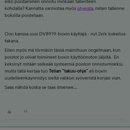
eikö poistaminen onnistu minkään tallenteen
kohdalla? Kannatta varmistaa myös
ohjeista
, miten tallenne
boksilla poistetaan.
Oon kanssa uusi DV8919-boxin käyttäjä - nyt 2vrk kokeilua
takana.
Eilen myös mä törmäsin tässä mainittuun ongelmaan, kun
poistot jo olivat toimineet boxin käyttöönoton jäljiltä. En
keksinyt mitään selkeää systeemiä poiston onnistumiseksi,
mutta tällä kertaa tuo
Telian “takuu-ohje”
eli boxin
uudelleenkäynnistys sieltä valikon syöveristä korjasi vian.
Saas nähdä koska se taas ilmenee….