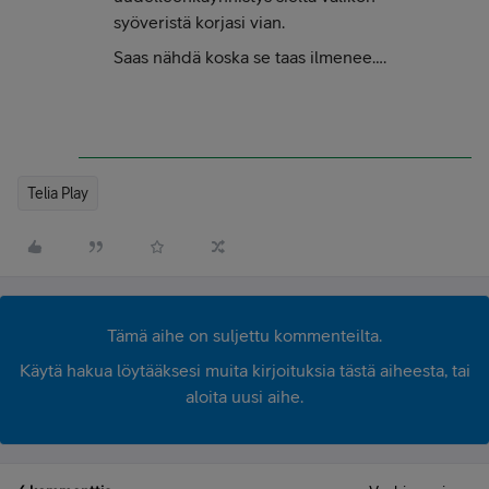
syöveristä korjasi vian.
Saas nähdä koska se taas ilmenee….
Telia Play
Tämä aihe on suljettu kommenteilta.
Käytä hakua löytääksesi muita kirjoituksia tästä aiheesta, tai
aloita uusi aihe.