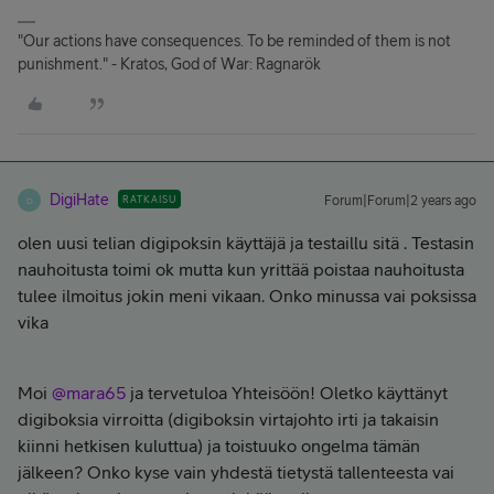
"Our actions have consequences. To be reminded of them is not
punishment." - Kratos, God of War: Ragnarök
DigiHate
RATKAISU
Forum|Forum|2 years ago
D
olen uusi telian digipoksin käyttäjä ja testaillu sitä . Testasin
nauhoitusta toimi ok mutta kun yrittää poistaa nauhoitusta
tulee ilmoitus jokin meni vikaan. Onko minussa vai poksissa
vika
Moi
@mara65
ja tervetuloa Yhteisöön! Oletko käyttänyt
digiboksia virroitta (digiboksin virtajohto irti ja takaisin
kiinni hetkisen kuluttua) ja toistuuko ongelma tämän
jälkeen? Onko kyse vain yhdestä tietystä tallenteesta vai