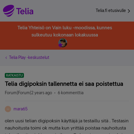
Telia.fi etusivulle
Telia Yhteisö on Vain luku -moodissa, kunnes
sulkeutuu kokonaan lokakuussa
Telia Play -keskustelut
RATKAISTU
Telia digipoksin tallennetta ei saa poistettua
Forum|Forum|2 years ago
6 kommenttia
mara65
M
olen uusi telian digipoksin käyttäjä ja testaillu sitä . Testasin
nauhoitusta toimi ok mutta kun yrittää poistaa nauhoitusta