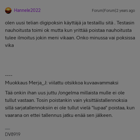
Hannele2022
Forum|Forum|2 years ago
olen uusi telian digipoksin käyttäjä ja testaillu sitä . Testasin
nauhoitusta toimi ok mutta kun yrittää poistaa nauhoitusta
tulee ilmoitus jokin meni vikaan. Onko minussa vai poksissa
vika
----
Muokkaus Merja_J: viilattu otsikkoa kuvaavammaksi
Tää onkin ihan uus juttu /ongelma millaista mulle ei ole
tullut vastaan. Tosin poistankin vain yksittäistallennoksia
sillä sarjatallennoksiin ei ole tullut vielä "lupaa" poistaa, kun
vaarana on ettei tallennus jatku enää sen jälkeen.
DV8919