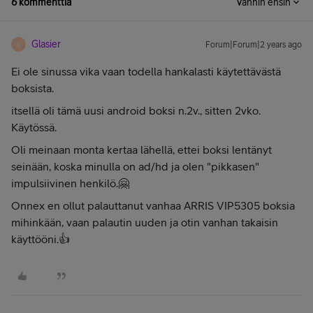
6 kommenttia
Vanhin ensin
Glasier
Forum|Forum|2 years ago
G
Ei ole sinussa vika vaan todella hankalasti käytettävästä
boksista.
itsellä oli tämä uusi android boksi n.2v., sitten 2vko.
Käytössä.
Oli meinaan monta kertaa lähellä, ettei boksi lentänyt
seinään, koska minulla on ad/hd ja olen "pikkasen"
impulsiivinen henkilö.🤗
Onnex en ollut palauttanut vanhaa ARRIS VIP5305 boksia
mihinkään, vaan palautin uuden ja otin vanhan takaisin
käyttööni.👍