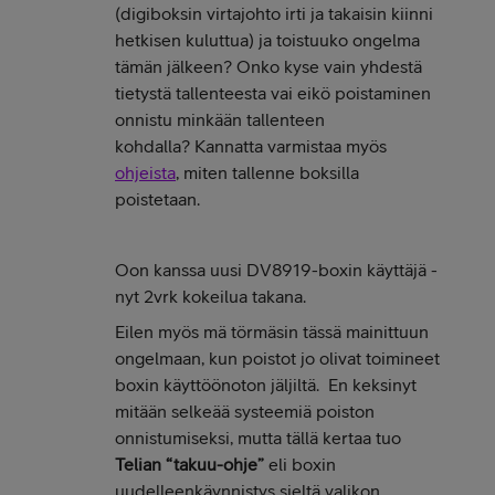
(digiboksin virtajohto irti ja takaisin kiinni
hetkisen kuluttua) ja toistuuko ongelma
tämän jälkeen? Onko kyse vain yhdestä
tietystä tallenteesta vai eikö poistaminen
onnistu minkään tallenteen
kohdalla? Kannatta varmistaa myös
ohjeista
, miten tallenne boksilla
poistetaan.
Oon kanssa uusi DV8919-boxin käyttäjä -
nyt 2vrk kokeilua takana.
Eilen myös mä törmäsin tässä mainittuun
ongelmaan, kun poistot jo olivat toimineet
boxin käyttöönoton jäljiltä. En keksinyt
mitään selkeää systeemiä poiston
onnistumiseksi, mutta tällä kertaa tuo
Telian “takuu-ohje”
eli boxin
uudelleenkäynnistys sieltä valikon