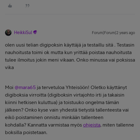
HeikkiSul
Forum|Forum|2 years ago
olen uusi telian digipoksin käyttäjä ja testaillu sitä . Testasin
nauhoitusta toimi ok mutta kun yrittää poistaa nauhoitusta
tulee ilmoitus jokin meni vikaan. Onko minussa vai poksissa
vika
Moi
@mara65
ja tervetuloa Yhteisöön! Oletko käyttänyt
digiboksia virroitta (digiboksin virtajohto irti ja takaisin
kiinni hetkisen kuluttua) ja toistuuko ongelma tämän
jälkeen? Onko kyse vain yhdestä tietystä tallenteesta vai
eikö poistaminen onnistu minkään tallenteen
kohdalla? Kannatta varmistaa myös
ohjeista
, miten tallenne
boksilla poistetaan.