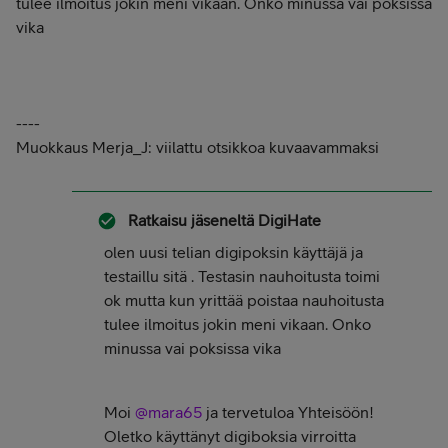
tulee ilmoitus jokin meni vikaan. Onko minussa vai poksissa
vika
----
Muokkaus Merja_J: viilattu otsikkoa kuvaavammaksi
Ratkaisu jäseneltä
DigiHate
olen uusi telian digipoksin käyttäjä ja
testaillu sitä . Testasin nauhoitusta toimi
ok mutta kun yrittää poistaa nauhoitusta
tulee ilmoitus jokin meni vikaan. Onko
minussa vai poksissa vika
Moi
@mara65
ja tervetuloa Yhteisöön!
Oletko käyttänyt digiboksia virroitta