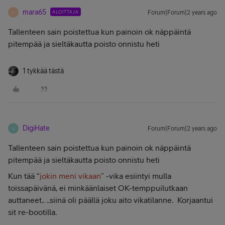
mara65
ALOITTAJA
Forum|Forum|2 years ago
M
Tallenteen sain poistettua kun painoin ok näppäintä
pitempää ja sieltäkautta poisto onnistu heti
1 tykkää tästä
DigiHate
Forum|Forum|2 years ago
D
Tallenteen sain poistettua kun painoin ok näppäintä
pitempää ja sieltäkautta poisto onnistu heti
Kun tää “
jokin meni vikaan
” -vika esiintyi mulla
toissapäivänä, ei minkäänlaiset OK-temppuilutkaan
auttaneet.. ..siinä oli päällä joku aito vikatilanne. Korjaantui
sit re-bootilla.