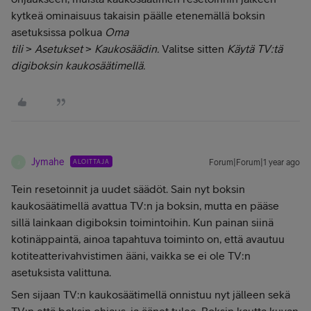
kytkeä ominaisuus takaisin päälle etenemällä boksin
asetuksissa polkua
Oma
tili
>
Asetukset
>
Kaukosäädin.
Valitse sitten
Käytä TV:tä
digiboksin kaukosäätimellä.
Jymahe
ALOITTAJA
Forum|Forum|1 year ago
J
Tein resetoinnit ja uudet säädöt. Sain nyt boksin
kaukosäätimellä avattua TV:n ja boksin, mutta en pääse
sillä lainkaan digiboksin toimintoihin. Kun painan siinä
kotinäppaintä, ainoa tapahtuva toiminto on, että avautuu
kotiteatterivahvistimen ääni, vaikka se ei ole TV:n
asetuksista valittuna.
Sen sijaan TV:n kaukosäätimellä onnistuu nyt jälleen sekä