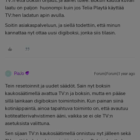
TV:n että boksin ohjaus, ja äänet tulee. Boksin kautta kuvan
laatu on paljon huonompi kuin jos Telia Playtä käyttää
TV:hen ladatun apin avulla.
Soitin asiakaspalveluun, ja siellä todettiin, että minun
kannattaa nyt ottaa uusi digiboksi, jonka siis tilasin.
PiaJo
Forum|Forum|1 year ago
P
Tein resetoinnit ja uudet säädöt. Sain nyt boksin
kaukosäätimellä avattua TV:n ja boksin, mutta en pääse
sillä lainkaan digiboksin toimintoihin. Kun painan siinä
kotinäppaintä, ainoa tapahtuva toiminto on, että avautuu
kotiteatterivahvistimen ääni, vaikka se ei ole TV:n
asetuksista valittuna.
Sen sijaan TV:n kaukosäätimellä onnistuu nyt jälleen sekä