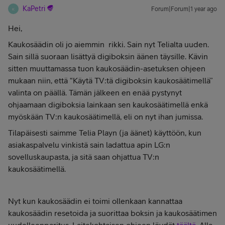
KaPetri
Forum|Forum|1 year ago
K
Hei,
Kaukosäädin oli jo aiemmin rikki. Sain nyt Telialta uuden.
Sain sillä suoraan lisättyä digiboksin äänen täysille. Kävin
sitten muuttamassa tuon kaukosäädin-asetuksen ohjeen
mukaan niin, että “Käytä TV:tä digiboksin kaukosäätimellä”
valinta on päällä. Tämän jälkeen en enää pystynyt
ohjaamaan digiboksia lainkaan sen kaukosäätimellä enkä
myöskään TV:n kaukosäätimellä, eli on nyt ihan jumissa.
Tilapäisesti saimme Telia Playn (ja äänet) käyttöön, kun
asiakaspalvelu vinkistä sain ladattua apin LG:n
sovelluskaupasta, ja sitä saan ohjattua TV:n
kaukosäätimellä.
Nyt kun kaukosäädin ei toimi ollenkaan kannattaa
kaukosäädin resetoida ja suorittaa boksin ja kaukosäätimen