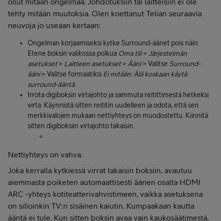
ollut mitään ongelmaa. Johdotuksiin tai laitteisiin ei ole
tehty mitään muutoksia. Olen koettanut Telian seuraavia
neuvoja jo useaan kertaan:
Ongelman korjaamiseksi kytke Surround-äänet pois näin:
Etene boksin valikossa polkua
Oma tili
>
Järjestelmän
asetukset
>
Laitteen asetukset
>
Ääni
> Valitse
Surround-
ääni
> Valitse formaatiksi
Ei mitään: Älä koskaan käytä
surround-ääntä.
Irrota digiboksin virtajohto ja sammuta reitittimestä hetkeksi
virta. Käynnistä sitten reititin uudelleen ja odota, että sen
merkkivalojen mukaan nettiyhteys on muodostettu. Kiinnitä
sitten digiboksiin virtajohto takaisin.
Nettiyhteys on vahva.
Joka kerralla kytkiessä virrat takaisin boksiin, avautuu
aiemmasta poiketen automaattisesti äänen osalta HDMI
ARC -yhteys kotiteatterivahvistimeen, vaikka asetuksena
on silloinkin TV:n sisäinen kaiutin. Kumpaakaan kautta
ääntä ei tule. Kun sitten boksin avaa vain kaukosäätimestä,