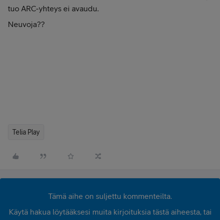
tuo ARC-yhteys ei avaudu.
Neuvoja??
Telia Play
Tämä aihe on suljettu kommenteilta.
Käytä hakua löytääksesi muita kirjoituksia tästä aiheesta, tai