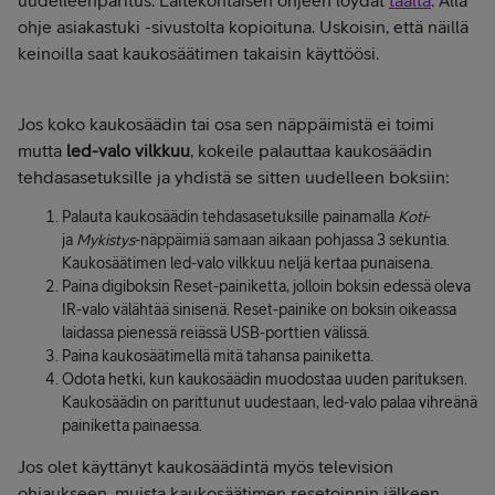
uudelleenparitus. Laitekohtaisen ohjeen löydät
täältä
. Alla
ohje asiakastuki -sivustolta kopioituna. Uskoisin, että näillä
keinoilla saat kaukosäätimen takaisin käyttöösi.
Jos koko kaukosäädin tai osa sen näppäimistä ei toimi
mutta
led-valo vilkkuu
, kokeile palauttaa kaukosäädin
tehdasasetuksille ja yhdistä se sitten uudelleen boksiin:
Palauta kaukosäädin tehdasasetuksille painamalla
Koti
-
ja
Mykistys
-näppäimiä samaan aikaan pohjassa 3 sekuntia.
Kaukosäätimen led-valo vilkkuu neljä kertaa punaisena.
Paina digiboksin Reset-painiketta, jolloin boksin edessä oleva
IR-valo välähtää sinisenä. Reset-painike on boksin oikeassa
laidassa pienessä reiässä USB-porttien välissä.
Paina kaukosäätimellä mitä tahansa painiketta.
Odota hetki, kun kaukosäädin muodostaa uuden parituksen.
Kaukosäädin on parittunut uudestaan, led-valo palaa vihreänä
painiketta painaessa.
Jos olet käyttänyt kaukosäädintä myös television
ohjaukseen, muista kaukosäätimen resetoinnin jälkeen