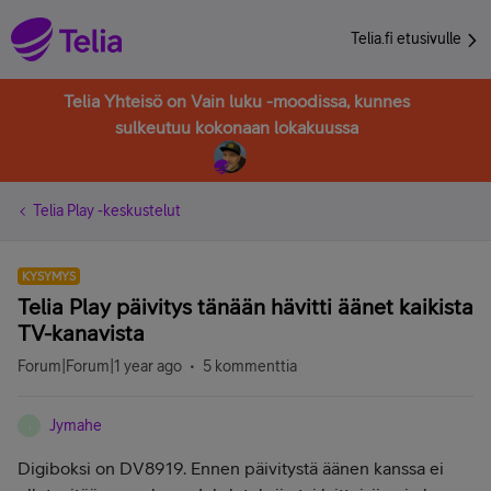
Telia.fi etusivulle
Telia Yhteisö on Vain luku -moodissa, kunnes
sulkeutuu kokonaan lokakuussa
Telia Play -keskustelut
KYSYMYS
Telia Play päivitys tänään hävitti äänet kaikista
TV-kanavista
Forum|Forum|1 year ago
5 kommenttia
Jymahe
J
Digiboksi on DV8919. Ennen päivitystä äänen kanssa ei