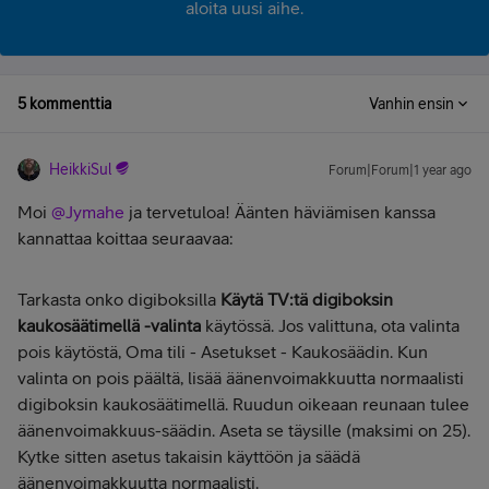
aloita uusi aihe.
5 kommenttia
Vanhin ensin
HeikkiSul
Forum|Forum|1 year ago
Moi
@Jymahe
ja tervetuloa! Äänten häviämisen kanssa
kannattaa koittaa seuraavaa:
Tarkasta onko digiboksilla
Käytä TV:tä digiboksin
kaukosäätimellä -valinta
käytössä. Jos valittuna, ota valinta
pois käytöstä, Oma tili - Asetukset - Kaukosäädin. Kun
valinta on pois päältä, lisää äänenvoimakkuutta normaalisti
digiboksin kaukosäätimellä. Ruudun oikeaan reunaan tulee
äänenvoimakkuus-säädin. Aseta se täysille (maksimi on 25).
Kytke sitten asetus takaisin käyttöön ja säädä
äänenvoimakkuutta normaalisti.