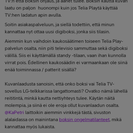
TV:n että boksin ohjaus, ja äänet tulee. Boksin kautta kuvan
laatu on paljon huonompi kuin jos Telia Playtä käyttää
TV:hen ladatun apin avulla.
Soitin asiakaspalveluun, ja siellä todettiin, että minun
kannattaa nyt ottaa uusi digiboksi, jonka siis tilasin.
Aiemmin kun vaihdoin kaukosäätimen toiseen Telia Play-
palvelun osalta, niin piti televisio sammuttaa sekä digiboksi
välillä. Siis ei käyttämällä standy -tilaan, vaan ihan kunnolla
virrat pois. Édellinen kaukosäädin ei varmaankaan ole siinä
enää toiminnassa / patterit sisällä?
Kuvanlaadusta sanoisin, että onko boksi vai Telia TV-
sovellus LG-telkkarissa langattomasti? Ovatko nämä lähellä
reititintä, minkä kautta nettiyhteys tulee. Käytän näitä
molempia, ja siinä ei ole eroja ollut kuvanlaadun osalta.
@KaPetri
laittoikin aiemmin vinkkejä tästä, sivuston
alalaidassa on mainintana
boksin ongelmatilanteet
, mikä
kannattaa myös lukaista.