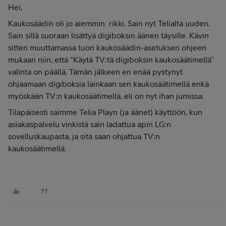
Hei,
Kaukosäädin oli jo aiemmin rikki. Sain nyt Telialta uuden.
Sain sillä suoraan lisättyä digiboksin äänen täysille. Kävin
sitten muuttamassa tuon kaukosäädin-asetuksen ohjeen
mukaan niin, että “Käytä TV:tä digiboksin kaukosäätimellä”
valinta on päällä. Tämän jälkeen en enää pystynyt
ohjaamaan digiboksia lainkaan sen kaukosäätimellä enkä
myöskään TV:n kaukosäätimellä, eli on nyt ihan jumissa.
Tilapäisesti saimme Telia Playn (ja äänet) käyttöön, kun
asiakaspalvelu vinkistä sain ladattua apin LG:n
sovelluskaupasta, ja sitä saan ohjattua TV:n
kaukosäätimellä.