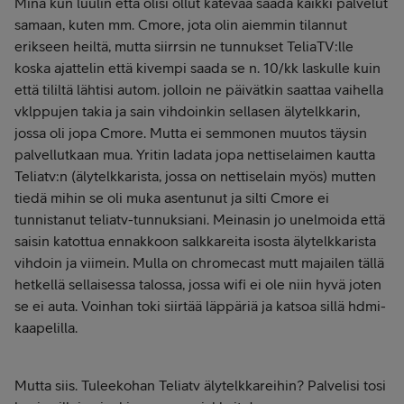
Minä kun luulin että olisi ollut kätevää saada kaikki palvelut
samaan, kuten mm. Cmore, jota olin aiemmin tilannut
erikseen heiltä, mutta siirrsin ne tunnukset TeliaTV:lle
koska ajattelin että kivempi saada se n. 10/kk laskulle kuin
että tililtä lähtisi autom. jolloin ne päivätkin saattaa vaihella
vklppujen takia ja sain vihdoinkin sellasen älytelkkarin,
jossa oli jopa Cmore. Mutta ei semmonen muutos täysin
palvellutkaan mua. Yritin ladata jopa nettiselaimen kautta
Teliatv:n (älytelkkarista, jossa on nettiselain myös) mutten
tiedä mihin se oli muka asentunut ja silti Cmore ei
tunnistanut teliatv-tunnuksiani. Meinasin jo unelmoida että
saisin katottua ennakkoon salkkareita isosta älytelkkarista
vihdoin ja viimein. Mulla on chromecast mutt majailen tällä
hetkellä sellaisessa talossa, jossa wifi ei ole niin hyvä joten
se ei auta. Voinhan toki siirtää läppäriä ja katsoa sillä hdmi-
kaapelilla.
Mutta siis. Tuleekohan Teliatv älytelkkareihin? Palvelisi tosi