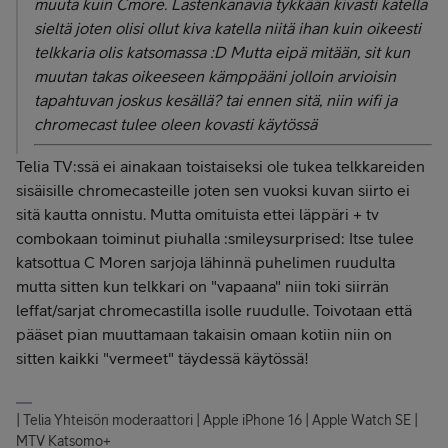
muuta kuin Cmore. Lastenkanavia tykkään kivasti katella
sieltä joten olisi ollut kiva katella niitä ihan kuin oikeesti
telkkaria olis katsomassa :D Mutta eipä mitään, sit kun
muutan takas oikeeseen kämppääni jolloin arvioisin
tapahtuvan joskus kesällä? tai ennen sitä, niin wifi ja
chromecast tulee oleen kovasti käytössä
Telia TV:ssä ei ainakaan toistaiseksi ole tukea telkkareiden
sisäisille chromecasteille joten sen vuoksi kuvan siirto ei
sitä kautta onnistu. Mutta omituista ettei läppäri + tv
combokaan toiminut piuhalla :smileysurprised: Itse tulee
katsottua C Moren sarjoja lähinnä puhelimen ruudulta
mutta sitten kun telkkari on "vapaana" niin toki siirrän
leffat/sarjat chromecastilla isolle ruudulle. Toivotaan että
pääset pian muuttamaan takaisin omaan kotiin niin on
sitten kaikki "vermeet" täydessä käytössä!
| Telia Yhteisön moderaattori | Apple iPhone 16 | Apple Watch SE |
MTV Katsomo+