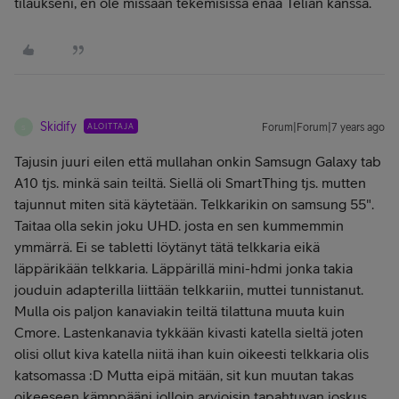
tilaukseni, en ole missään tekemisissä enää Telian kanssa.
Skidify
ALOITTAJA
Forum|Forum|7 years ago
S
Tajusin juuri eilen että mullahan onkin Samsugn Galaxy tab
A10 tjs. minkä sain teiltä. Siellä oli SmartThing tjs. mutten
tajunnut miten sitä käytetään. Telkkarikin on samsung 55".
Taitaa olla sekin joku UHD. josta en sen kummemmin
ymmärrä. Ei se tabletti löytänyt tätä telkkaria eikä
läppärikään telkkaria. Läppärillä mini-hdmi jonka takia
jouduin adapterilla liittään telkkariin, muttei tunnistanut.
Mulla ois paljon kanaviakin teiltä tilattuna muuta kuin
Cmore. Lastenkanavia tykkään kivasti katella sieltä joten
olisi ollut kiva katella niitä ihan kuin oikeesti telkkaria olis
katsomassa :D Mutta eipä mitään, sit kun muutan takas
oikeeseen kämppääni jolloin arvioisin tapahtuvan joskus