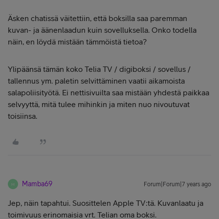
Äsken chatissä väitettiin, että boksilla saa paremman
kuvan- ja äänenlaadun kuin sovelluksella. Onko todella
näin, en löydä mistään tämmöistä tietoa?
Ylipäänsä tämän koko Telia TV / digiboksi / sovellus /
tallennus ym. paletin selvittäminen vaatii aikamoista
salapoliisityötä. Ei nettisivuilta saa mistään yhdestä paikkaa
selvyyttä, mitä tulee mihinkin ja miten nuo nivoutuvat
toisiinsa.
Mamba69
Forum|Forum|7 years ago
M
Jep, näin tapahtui. Suosittelen Apple TV:tä. Kuvanlaatu ja
toimivuus erinomaisia vrt. Telian oma boksi.