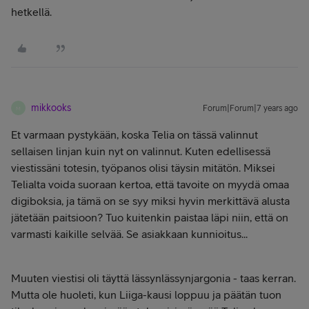
hetkellä.
mikkooks
Forum|Forum|7 years ago
M
Et varmaan pystykään, koska Telia on tässä valinnut
sellaisen linjan kuin nyt on valinnut. Kuten edellisessä
viestissäni totesin, työpanos olisi täysin mitätön. Miksei
Telialta voida suoraan kertoa, että tavoite on myydä omaa
digiboksia, ja tämä on se syy miksi hyvin merkittävä alusta
jätetään paitsioon? Tuo kuitenkin paistaa läpi niin, että on
varmasti kaikille selvää. Se asiakkaan kunnioitus...
Muuten viestisi oli täyttä lässynlässynjargonia - taas kerran.
Mutta ole huoleti, kun Liiga-kausi loppuu ja päätän tuon