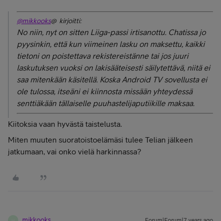
@mikkooks
@ kirjoitti:
No niin, nyt on sitten Liiga-passi irtisanottu. Chatissa jo
pyysinkin, että kun viimeinen lasku on maksettu, kaikki
tietoni on poistettava rekistereistänne tai jos juuri
laskutuksen vuoksi on lakisääteisesti säilytettävä, niitä ei
saa mitenkään käsitellä. Koska Android TV sovellusta ei
ole tulossa, itseäni ei kiinnosta missään yhteydessä
senttiäkään tällaiselle puuhastelijaputiikille maksaa.
Kiitoksia vaan hyvästä taistelusta.
Miten muuten suoratoistoelämäsi tulee Telian jälkeen
jatkumaan, vai onko vielä harkinnassa?
mikkooks
Forum|Forum|7 years ago
M