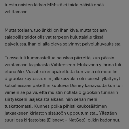
tuosta naisten lätkän MM:stä ei taida päästä enää
valittamaan.
Mutta tosiaan, tuo linkki on ihan kiva, mutta tosiaan
salapoliisitaidot olisivat tarpeen kuluttajalle tässä
palvelussa. Ihan ei alla oleva selvinnyt palvelukuvauksista.
Tuossa tuli kummasteltua hauskaa piirrettä, kun pääsin
vaihtamaan laajakaista Viihteeseen. Mukavana yllärinä tuli
etuna 6kk Viasat kokeilupaketti. Ja kun vielä oli mobiilin
digiboksi käytössä, niin jälkikasvukin oli iloisesti yllättynyt
katsellessaan pakettiin kuuluvia Disney kanavia. Ja kun tuli
viimein se päivä, että muistin nollata digiboksin tunnarin
siirtyäkseni laajakaista aikaan, niin sehän meni
tuskattomasti.. Kunnes poika pihisti kaukosäätimen
jatkaakseen kirjaston sisältöön uppoutumista... Yllättäen
suuri osa kirjastoista (Disneyt + NatGeo) olikin kadonnut.