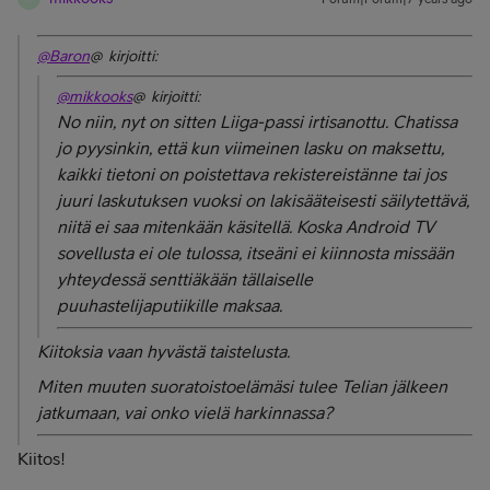
@Baron
@ kirjoitti:
@mikkooks
@ kirjoitti:
No niin, nyt on sitten Liiga-passi irtisanottu. Chatissa
jo pyysinkin, että kun viimeinen lasku on maksettu,
kaikki tietoni on poistettava rekistereistänne tai jos
juuri laskutuksen vuoksi on lakisääteisesti säilytettävä,
niitä ei saa mitenkään käsitellä. Koska Android TV
sovellusta ei ole tulossa, itseäni ei kiinnosta missään
yhteydessä senttiäkään tällaiselle
puuhastelijaputiikille maksaa.
Kiitoksia vaan hyvästä taistelusta.
Miten muuten suoratoistoelämäsi tulee Telian jälkeen
jatkumaan, vai onko vielä harkinnassa?
Kiitos!