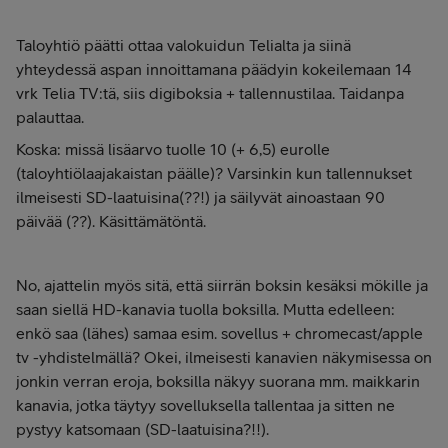
Taloyhtiö päätti ottaa valokuidun Telialta ja siinä
yhteydessä aspan innoittamana päädyin kokeilemaan 14
vrk Telia TV:tä, siis digiboksia + tallennustilaa. Taidanpa
palauttaa.
Koska: missä lisäarvo tuolle 10 (+ 6,5) eurolle
(taloyhtiölaajakaistan päälle)? Varsinkin kun tallennukset
ilmeisesti SD-laatuisina(??!) ja säilyvät ainoastaan 90
päivää (??). Käsittämätöntä.
No, ajattelin myös sitä, että siirrän boksin kesäksi mökille ja
saan siellä HD-kanavia tuolla boksilla. Mutta edelleen:
enkö saa (lähes) samaa esim. sovellus + chromecast/apple
tv -yhdistelmällä? Okei, ilmeisesti kanavien näkymisessa on
jonkin verran eroja, boksilla näkyy suorana mm. maikkarin
kanavia, jotka täytyy sovelluksella tallentaa ja sitten ne
pystyy katsomaan (SD-laatuisina?!!).