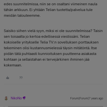
edes suunnitelmissa, niin se on osaltani viimeinen naula
tähän arkkuun. Ei yhtään Telian tuotetta/palvelua tule
meidän talouteemme.
Saisiko siihen vielä syyn, miksi ei ole suunnitelmissa? Taisin
sen toisaalta jo kertoa edellisessä viestissäni. Telian
kokoiselle yritykselle Telia TV:n sovelluksen porttauksen
tekeminen olisi kustannusmielessä täysin mitätöntä. Itse
pidän tätä puhtaasti kunnioituksen puutteena asiakasta
kohtaan ja sellaistahan ei tervejärkinen ihminen jää
kokemaan.
NikoNo
Forum|Forum|7 years ago