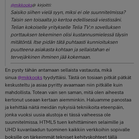
@mikkooks
@ kirjoitti:
Saisiko siihen vielä syyn, miksi ei ole suunnitelmissa?
Taisin sen toisaalta jo kertoa edellisessä viestissäni.
Telian kokoiselle yritykselle Telia TV:n sovelluksen
porttauksen tekeminen olisi kustannusmielessä täysin
mitätöntä. Itse pidän tätä puhtaasti kunnioituksen
puutteena asiakasta kohtaan ja sellaistahan ei
tervejärkinen ihminen jää kokemaan.
En pysty tähän antamaan sellaista vastausta, mikä
sinua
@mikkooks
tyydyttäisi. Tästä on tosiaan pitkät pätkät
keskusteltu ja asiaa pyritty avaamaan niin pitkälle kuin
mahdollista. Totean vain sen saman, mitä olen aiheesta
kertonut useaan kertaan aiemminkin. Haluamme panostaa
ja kehittää näitä meidän nykyisiä tekniikoita eteenpäin,
jonka vuoksi uusia alustoja ei tässä vaiheessa ole
suunnitelmissa. HTML5 tuen kehittäminen selaimille ja
UHD kuvanlaadun tuominen kaikkiin verkkoihin sopivalle
boksille on tärkeimmät tekniset kehityskohteet tällä