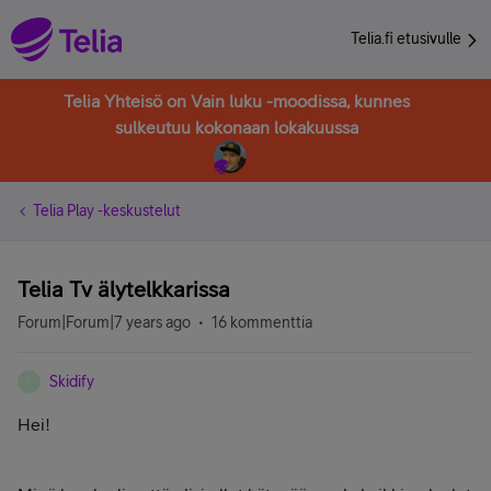
Telia.fi etusivulle
Telia Yhteisö on Vain luku -moodissa, kunnes
sulkeutuu kokonaan lokakuussa
Telia Play -keskustelut
Telia Tv älytelkkarissa
Forum|Forum|7 years ago
16 kommenttia
Skidify
S
Hei!