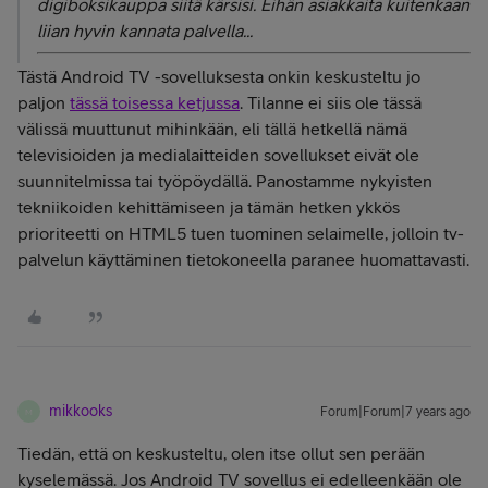
digiboksikauppa siitä kärsisi. Eihän asiakkaita kuitenkaan
liian hyvin kannata palvella...
Tästä Android TV -sovelluksesta onkin keskusteltu jo
paljon
tässä toisessa ketjussa
. Tilanne ei siis ole tässä
välissä muuttunut mihinkään, eli tällä hetkellä nämä
televisioiden ja medialaitteiden sovellukset eivät ole
suunnitelmissa tai työpöydällä. Panostamme nykyisten
tekniikoiden kehittämiseen ja tämän hetken ykkös
prioriteetti on HTML5 tuen tuominen selaimelle, jolloin tv-
palvelun käyttäminen tietokoneella paranee huomattavasti.
mikkooks
Forum|Forum|7 years ago
M
Tiedän, että on keskusteltu, olen itse ollut sen perään
kyselemässä. Jos Android TV sovellus ei edelleenkään ole