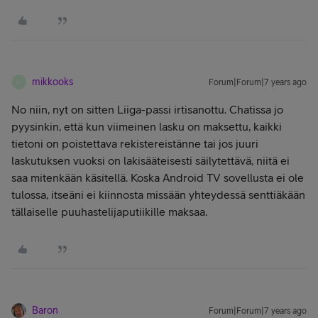
mikkooks
Forum|Forum|7 years ago
M
No niin, nyt on sitten Liiga-passi irtisanottu. Chatissa jo
pyysinkin, että kun viimeinen lasku on maksettu, kaikki
tietoni on poistettava rekistereistänne tai jos juuri
laskutuksen vuoksi on lakisääteisesti säilytettävä, niitä ei
saa mitenkään käsitellä. Koska Android TV sovellusta ei ole
tulossa, itseäni ei kiinnosta missään yhteydessä senttiäkään
tällaiselle puuhastelijaputiikille maksaa.
Baron
Forum|Forum|7 years ago