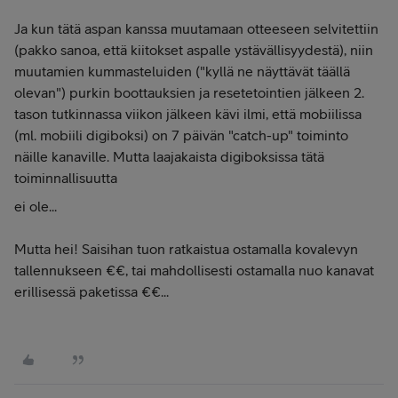
Ja kun tätä aspan kanssa muutamaan otteeseen selvitettiin
(pakko sanoa, että kiitokset aspalle ystävällisyydestä), niin
muutamien kummasteluiden ("kyllä ne näyttävät täällä
olevan") purkin boottauksien ja resetetointien jälkeen 2.
tason tutkinnassa viikon jälkeen kävi ilmi, että mobiilissa
(ml. mobiili digiboksi) on 7 päivän "catch-up" toiminto
näille kanaville. Mutta laajakaista digiboksissa tätä
toiminnallisuutta
ei ole...
Mutta hei! Saisihan tuon ratkaistua ostamalla kovalevyn
tallennukseen €€, tai mahdollisesti ostamalla nuo kanavat
erillisessä paketissa €€...