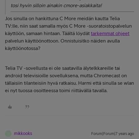
tosi hyvin silloin ainakin cmore-asiakkaita!
Jos sinulla on hankittuna C More meidän kautta Telia
TV:lle, niin saat samalla myös C More -suoratoistopalvelun
käyttöön, samaan hintaan. Täältä löydät
tarkemmat ohjeet
palvelun käyttöönottoon. Onnistuisitko näiden avulla
käyttöönotossa?
Telia TV -sovellusta ei ole saatavilla älytelkkareille tai
android televisioille sovelluksena, mutta Chromecast on
tällaisiin tilanteisiin hyvä ratkaisu. Harmi että sinulla se wlan
ei nyt tuossa osoitteessa toimi riittävällä tavalla.
mikkooks
Forum|Forum|7 years ago
M