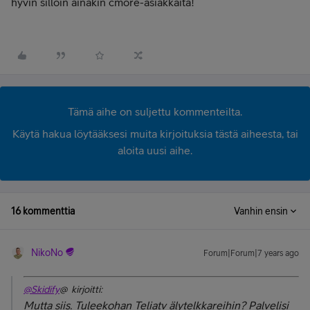
hyvin silloin ainakin cmore-asiakkaita!
Tämä aihe on suljettu kommenteilta.
Käytä hakua löytääksesi muita kirjoituksia tästä aiheesta, tai
aloita uusi aihe.
16 kommenttia
Vanhin ensin
NikoNo
Forum|Forum|7 years ago
@Skidify
@ kirjoitti:
Mutta siis. Tuleekohan Teliatv älytelkkareihin? Palvelisi