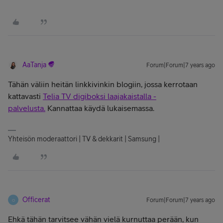
AaTanja
Forum|Forum|7 years ago
Tähän väliin heitän linkkivinkin blogiin, jossa kerrotaan
kattavasti
Telia TV digiboksi laajakaistalla -
palvelusta.
Kannattaa käydä lukaisemassa.
Yhteisön moderaattori | TV & dekkarit | Samsung |
Officerat
Forum|Forum|7 years ago
O
Ehkä tähän tarvitsee vähän vielä kurnuttaa perään, kun