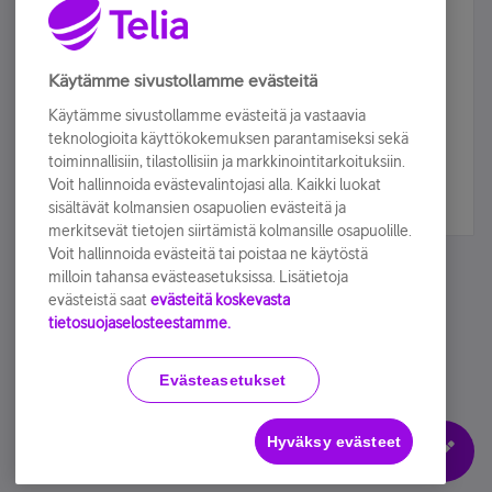
Älä jää paitsi – osallistu ja voita!
Tilaa Telian uutiskirje ja olet mukana arvonnassa.
Käytämme sivustollamme evästeitä
Samalla saat parhaat asiakasedut suoraan
Käytämme sivustollamme evästeitä ja vastaavia
sähköpostiisi.
teknologioita käyttökokemuksen parantamiseksi sekä
toiminnallisiin, tilastollisiin ja markkinointitarkoituksiin.
Voit hallinnoida evästevalintojasi alla. Kaikki luokat
Tilaa nyt
sisältävät kolmansien osapuolien evästeitä ja
merkitsevät tietojen siirtämistä kolmansille osapuolille.
Voit hallinnoida evästeitä tai poistaa ne käytöstä
milloin tahansa evästeasetuksissa. Lisätietoja
evästeistä saat
evästeitä koskevasta
tietosuojaselosteestamme.
Käyttöehdot
Accessibility statement
Evästeasetukset
Hyväksy evästeet
Evästeasetukset