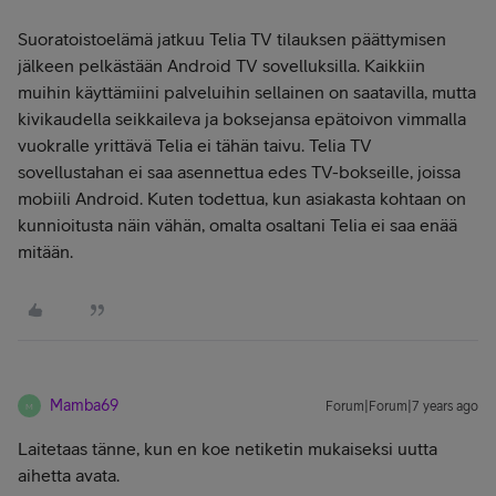
Suoratoistoelämä jatkuu Telia TV tilauksen päättymisen
jälkeen pelkästään Android TV sovelluksilla. Kaikkiin
muihin käyttämiini palveluihin sellainen on saatavilla, mutta
kivikaudella seikkaileva ja boksejansa epätoivon vimmalla
vuokralle yrittävä Telia ei tähän taivu. Telia TV
sovellustahan ei saa asennettua edes TV-bokseille, joissa
mobiili Android. Kuten todettua, kun asiakasta kohtaan on
kunnioitusta näin vähän, omalta osaltani Telia ei saa enää
mitään.
Mamba69
Forum|Forum|7 years ago
M
Laitetaas tänne, kun en koe netiketin mukaiseksi uutta
aihetta avata.