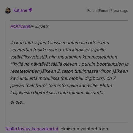
Katjane
Forum|Forum|7 years ago
@Officerat
@ kirjoitti:
Ja kun tätä aspan kanssa muutamaan otteeseen
selvitettiin (pakko sanoa, että kiitokset aspalle
ystävällisyydestä), niin muutamien kummasteluiden
("kyllä ne näyttävät täällä olevan") purkin boottauksien ja
resetetointien jälkeen 2. tason tutkinnassa viikon jälkeen
kävi ilmi, että mobiilissa (ml. mobiili digiboksi) on 7
päivän "catch-up" toiminto näille kanaville. Mutta
laajakaista digiboksissa tätä toiminnallisuutta
ei ole...
Täältä löytyy kanavakartat
jokaiseen vaihtoehtoon