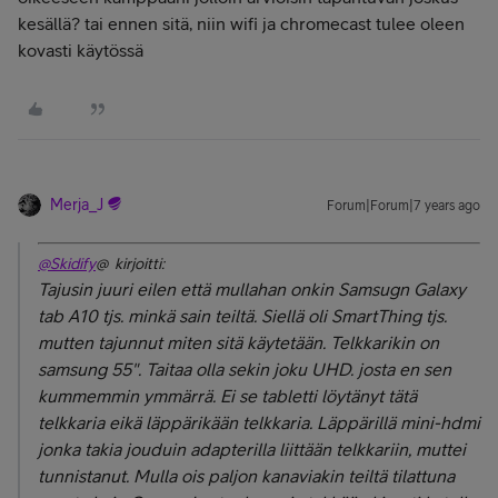
kesällä? tai ennen sitä, niin wifi ja chromecast tulee oleen
kovasti käytössä
Merja_J
Forum|Forum|7 years ago
@Skidify
@ kirjoitti:
Tajusin juuri eilen että mullahan onkin Samsugn Galaxy
tab A10 tjs. minkä sain teiltä. Siellä oli SmartThing tjs.
mutten tajunnut miten sitä käytetään. Telkkarikin on
samsung 55". Taitaa olla sekin joku UHD. josta en sen
kummemmin ymmärrä. Ei se tabletti löytänyt tätä
telkkaria eikä läppärikään telkkaria. Läppärillä mini-hdmi
jonka takia jouduin adapterilla liittään telkkariin, muttei
tunnistanut. Mulla ois paljon kanaviakin teiltä tilattuna