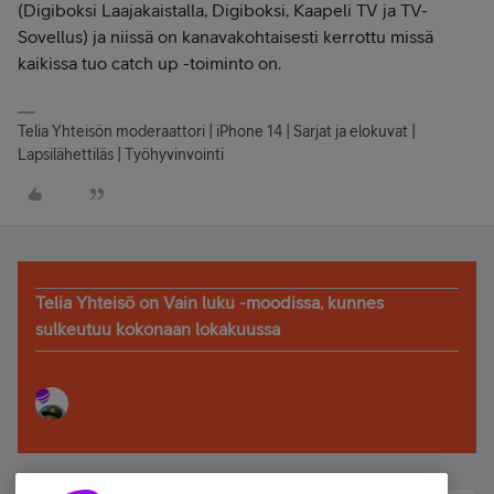
(Digiboksi Laajakaistalla, Digiboksi, Kaapeli TV ja TV-
Sovellus) ja niissä on kanavakohtaisesti kerrottu missä
kaikissa tuo catch up -toiminto on.
Telia Yhteisön moderaattori | iPhone 14 | Sarjat ja elokuvat |
Lapsilähettiläs | Työhyvinvointi
Telia Yhteisö on Vain luku -moodissa, kunnes
sulkeutuu kokonaan lokakuussa