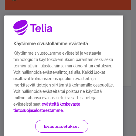
Älä jää paitsi – osallistu ja voita!
Tilaa Telian uutiskirje ja olet mukana arvonnassa.
Käytämme sivustollamme evästeitä
Samalla saat parhaat asiakasedut suoraan
Käytämme sivustollamme evästeitä ja vastaavia
sähköpostiisi.
teknologioita käyttökokemuksen parantamiseksi sekä
toiminnallisiin, tilastollisiin ja markkinointitarkoituksiin.
Voit hallinnoida evästevalintojasi alla. Kaikki luokat
Tilaa nyt
sisältävät kolmansien osapuolien evästeitä ja
merkitsevät tietojen siirtämistä kolmansille osapuolille.
Voit hallinnoida evästeitä tai poistaa ne käytöstä
milloin tahansa evästeasetuksissa. Lisätietoja
evästeistä saat
evästeitä koskevasta
tietosuojaselosteestamme.
Käyttöehdot
Accessibility statement
Evästeasetukset