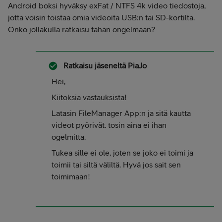
Android boksi hyväksy exFat / NTFS 4k video tiedostoja,
jotta voisin toistaa omia videoita USB:n tai SD-kortilta.
Onko jollakulla ratkaisu tähän ongelmaan?
Ratkaisu jäseneltä
PiaJo
Hei,
Kiitoksia vastauksista!
Latasin FileManager App:n ja sitä kautta
videot pyörivät. tosin aina ei ihan
ogelmitta.
Tukea sille ei ole, joten se joko ei toimi ja
toimii tai siltä väliltä. Hyvä jos sait sen
toimimaan!