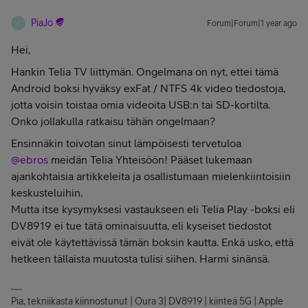
PiaJo
Forum|Forum|1 year ago
P
Hei,
Hankin Telia TV liittymän. Ongelmana on nyt, ettei tämä
Android boksi hyväksy exFat / NTFS 4k video tiedostoja,
jotta voisin toistaa omia videoita USB:n tai SD-kortilta.
Onko jollakulla ratkaisu tähän ongelmaan?
Ensinnäkin toivotan sinut lämpöisesti tervetuloa ​
@ebros
meidän Telia Yhteisöön! Pääset lukemaan
ajankohtaisia artikkeleita ja osallistumaan mielenkiintoisiin
keskusteluihin.
Mutta itse kysymyksesi vastaukseen eli Telia Play -boksi eli
DV8919 ei tue tätä ominaisuutta, eli kyseiset tiedostot
eivät ole käytettävissä tämän boksin kautta. Enkä usko, että
hetkeen tällaista muutosta tulisi siihen. Harmi sinänsä.
Pia, tekniikasta kiinnostunut | Oura 3| DV8919 | kiinteä 5G | Apple