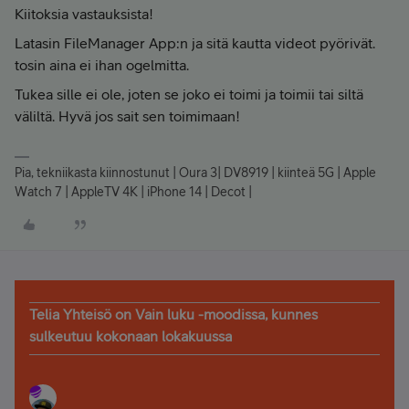
Kiitoksia vastauksista!
Latasin FileManager App:n ja sitä kautta videot pyörivät.
tosin aina ei ihan ogelmitta.
Tukea sille ei ole, joten se joko ei toimi ja toimii tai siltä
väliltä. Hyvä jos sait sen toimimaan!
Pia, tekniikasta kiinnostunut | Oura 3| DV8919 | kiinteä 5G | Apple
Watch 7 | AppleTV 4K | iPhone 14 | Decot |
Telia Yhteisö on Vain luku -moodissa, kunnes
sulkeutuu kokonaan lokakuussa