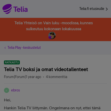
Telia.fi etusivulle
Telia Yhteisö on Vain luku -moodissa, kunnes
sulkeutuu kokonaan lokakuussa
Telia Play -keskustelut
RATKAISTU
Telia TV boksi ja omat videotallenteet
Forum|Forum|1 year ago
4 kommenttia
ebros
E
Hei,
Hankin Telia TV liittymän. Ongelmana on nyt, ettei tämä