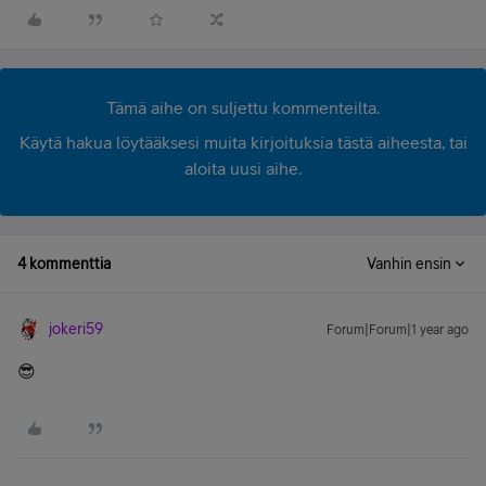
Tämä aihe on suljettu kommenteilta.
Käytä hakua löytääksesi muita kirjoituksia tästä aiheesta, tai
aloita uusi aihe.
4 kommenttia
Vanhin ensin
jokeri59
Forum|Forum|1 year ago
😎