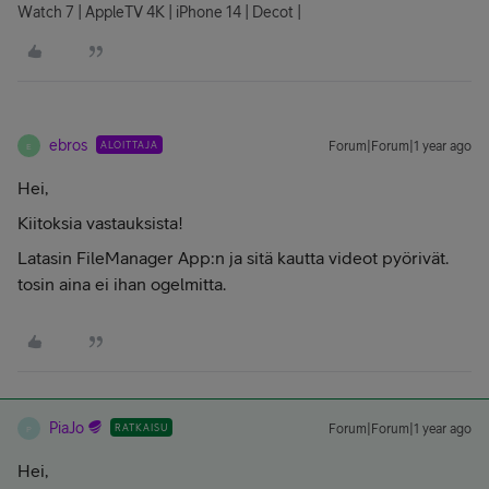
Watch 7 | AppleTV 4K | iPhone 14 | Decot |
ebros
ALOITTAJA
Forum|Forum|1 year ago
E
Hei,
Kiitoksia vastauksista!
Latasin FileManager App:n ja sitä kautta videot pyörivät.
tosin aina ei ihan ogelmitta.
PiaJo
RATKAISU
Forum|Forum|1 year ago
P
Hei,