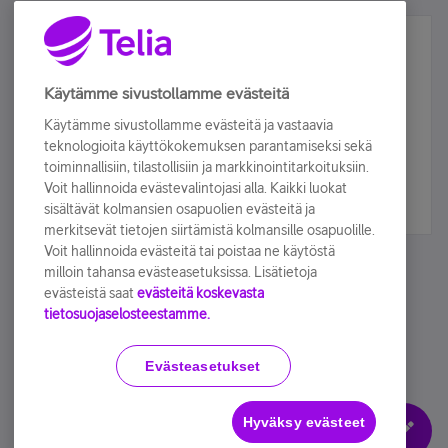
Älä jää paitsi – osallistu ja voita!
Tilaa Telian uutiskirje ja olet mukana arvonnassa.
Käytämme sivustollamme evästeitä
Samalla saat parhaat asiakasedut suoraan
Käytämme sivustollamme evästeitä ja vastaavia
sähköpostiisi.
teknologioita käyttökokemuksen parantamiseksi sekä
toiminnallisiin, tilastollisiin ja markkinointitarkoituksiin.
Voit hallinnoida evästevalintojasi alla. Kaikki luokat
Tilaa nyt
sisältävät kolmansien osapuolien evästeitä ja
merkitsevät tietojen siirtämistä kolmansille osapuolille.
Voit hallinnoida evästeitä tai poistaa ne käytöstä
milloin tahansa evästeasetuksissa. Lisätietoja
evästeistä saat
evästeitä koskevasta
tietosuojaselosteestamme.
Käyttöehdot
Accessibility statement
Evästeasetukset
Hyväksy evästeet
Evästeasetukset