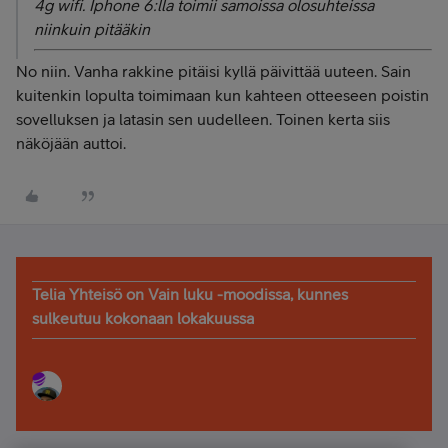
4g wifi. Iphone 6:lla toimii samoissa olosuhteissa
niinkuin pitääkin
No niin. Vanha rakkine pitäisi kyllä päivittää uuteen. Sain
kuitenkin lopulta toimimaan kun kahteen otteeseen poistin
sovelluksen ja latasin sen uudelleen. Toinen kerta siis
näköjään auttoi.
Telia Yhteisö on Vain luku -moodissa, kunnes
sulkeutuu kokonaan lokakuussa