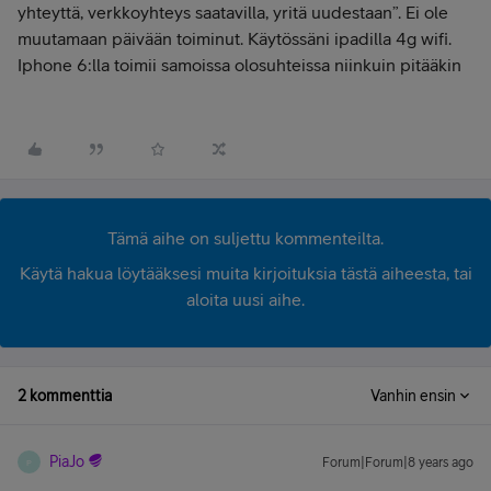
yhteyttä, verkkoyhteys saatavilla, yritä uudestaan”. Ei ole
muutamaan päivään toiminut. Käytössäni ipadilla 4g wifi.
Iphone 6:lla toimii samoissa olosuhteissa niinkuin pitääkin
Tämä aihe on suljettu kommenteilta.
Käytä hakua löytääksesi muita kirjoituksia tästä aiheesta, tai
aloita uusi aihe.
2 kommenttia
Vanhin ensin
PiaJo
Forum|Forum|8 years ago
P