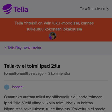
Telia.fi etusivulle
Telia Yhteisö on Vain luku -moodissa, kunnes
sulkeutuu kokonaan lokakuussa
Telia Play -keskustelut
Telia-tv ei toimi ipad 2:lla
Forum|Forum|8 years ago
2 kommenttia
Joopee
J
Osaatteko autttaa miksi mobiilisovellus ei lähde toimaan
ipad 2:lla. Vielä viime viikolla toimi. Nyt kun koittaa
käynnistää sovelluksen, tulee ilmoitus ”Palveluun ei saada