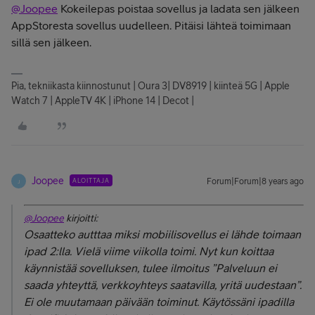
@Joopee
Kokeilepas poistaa sovellus ja ladata sen jälkeen
AppStoresta sovellus uudelleen. Pitäisi lähteä toimimaan
sillä sen jälkeen.
Pia, tekniikasta kiinnostunut | Oura 3| DV8919 | kiinteä 5G | Apple
Watch 7 | AppleTV 4K | iPhone 14 | Decot |
Joopee
ALOITTAJA
Forum|Forum|8 years ago
J
@Joopee
kirjoitti:
Osaatteko autttaa miksi mobiilisovellus ei lähde toimaan
ipad 2:lla. Vielä viime viikolla toimi. Nyt kun koittaa
käynnistää sovelluksen, tulee ilmoitus ”Palveluun ei
saada yhteyttä, verkkoyhteys saatavilla, yritä uudestaan”.
Ei ole muutamaan päivään toiminut. Käytössäni ipadilla