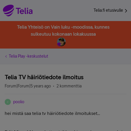
Telia.fi etusivulle
Telia Yhteisö on Vain luku -moodissa, kunnes
sulkeutuu kokonaan lokakuussa
Telia Play -keskustelut
Telia TV häiriötiedote ilmoitus
Forum|Forum|5 years ago
2 kommenttia
poolio
P
hei mistä saa telia tv häiriötiedote ilmoitukset...