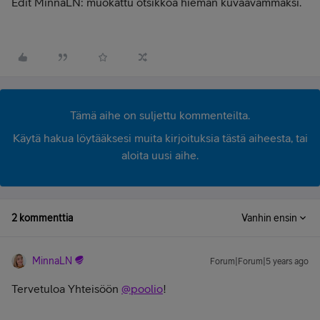
Edit MinnaLN: muokattu otsikkoa hieman kuvaavammaksi.
Tämä aihe on suljettu kommenteilta.
Käytä hakua löytääksesi muita kirjoituksia tästä aiheesta, tai
aloita uusi aihe.
2 kommenttia
Vanhin ensin
MinnaLN
Forum|Forum|5 years ago
Tervetuloa Yhteisöön
@poolio
!