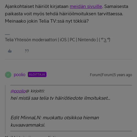
Ajankohtaiset häiriöt kirjataan
meidän sivuille
. Samaisesta
paikasta voit myös tehdä häiriöilmoituksen tarvittaessa.
Meinaako jokin Telia TV:ssä nyt tökkiä?
Telia Yhteisön moderaattori | iOS | PC | Nintendo | ( ͡° ͜ʖ ͡°)
poolio
ALOITTAJA
Forum|Forum|5 years ago
P
@poolio
@ kirjoitti:
hei mistä saa telia tv häiriötiedote ilmoitukset...
Edit MinnaLN: muokattu otsikkoa hieman
kuvaavammaksi.