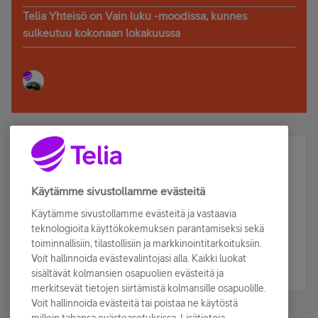
Telia Yhteisö on Vain luku -moodissa, kunnes
sulkeutuu kokonaan lokakuussa
Älä jää paitsi – osallistu ja voita!
Tilaa Telian uutiskirje ja olet mukana arvonnassa.
Käytämme sivustollamme evästeitä
Samalla saat parhaat asiakasedut suoraan
Käytämme sivustollamme evästeitä ja vastaavia
sähköpostiisi.
teknologioita käyttökokemuksen parantamiseksi sekä
toiminnallisiin, tilastollisiin ja markkinointitarkoituksiin.
Voit hallinnoida evästevalintojasi alla. Kaikki luokat
Tilaa nyt
sisältävät kolmansien osapuolien evästeitä ja
merkitsevät tietojen siirtämistä kolmansille osapuolille.
Voit hallinnoida evästeitä tai poistaa ne käytöstä