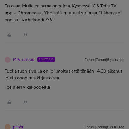
En osaa. Mulla on sama ongelma. Kyseessä iOS Telia TV
app + Chromecast. Yhdistää, mutta ei striimaa. "Lähetys ei
onnistu. Virhekoodi S:6"
MrVikakoodi
ALOITTAJA
Forum|Forum|8 years ago
M
Tuolla tuen sivuilla on jo ilmoitus että tänään 14.30 alkanut
jotain ongelmia kirjastoissa
Tosin eri vikakoodeilla
pnnhr
Forum|Forum|8 years ago
P