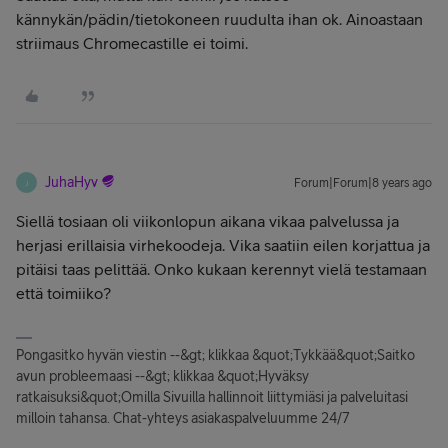
kännykän/pädin/tietokoneen ruudulta ihan ok. Ainoastaan
striimaus Chromecastille ei toimi.
JuhaHyv
Forum|Forum|8 years ago
J
Siellä tosiaan oli viikonlopun aikana vikaa palvelussa ja
herjasi erillaisia virhekoodeja. Vika saatiin eilen korjattua ja
pitäisi taas pelittää. Onko kukaan kerennyt vielä testamaan
että toimiiko?
Pongasitko hyvän viestin --&gt; klikkaa &quot;Tykkää&quot;Saitko
avun probleemaasi --&gt; klikkaa &quot;Hyväksy
ratkaisuksi&quot;Omilla Sivuilla hallinnoit liittymiäsi ja palveluitasi
milloin tahansa. Chat-yhteys asiakaspalveluumme 24/7