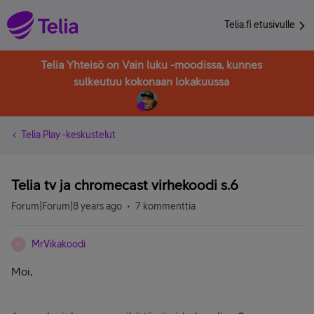
Telia.fi etusivulle
Telia Yhteisö on Vain luku -moodissa, kunnes
sulkeutuu kokonaan lokakuussa
Telia Play -keskustelut
Telia tv ja chromecast virhekoodi s.6
Forum|Forum|8 years ago
7 kommenttia
MrVikakoodi
M
Moi,