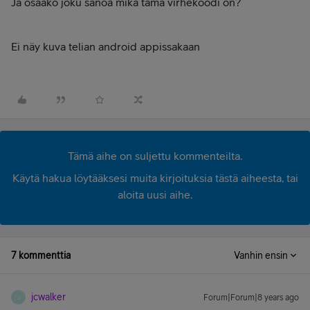
Ja osaako joku sanoa mikä tämä virhekoodi on?
Ei näy kuva telian android appissakaan
Tämä aihe on suljettu kommenteilta.
Käytä hakua löytääksesi muita kirjoituksia tästä aiheesta, tai
aloita uusi aihe.
7 kommenttia
Vanhin ensin
jcwalker
Forum|Forum|8 years ago
J