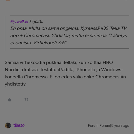
@jcwalker
kirjoitti:
En osaa. Mulla on sama ongelma. Kyseessä iOS Telia TV
app + Chromecast. Yhdistää, mutta ei striimaa. "Lähetys
ei onnistu. Virhekoodi S:6"
Samaa virhekoodia pukkaa itelläki, kun koittaa HBO
Nordicia katsoa. Testattu iPadilla, iPhonella ja Windows-
koneella Chromessa. Ei oo edes väliä onko Chromecastiin
yhdistetty.
tilasto
Forum|Forum|8 years ago