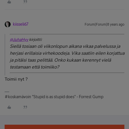
kiisseli67
Forum|Forum|8 years ago
@JuhaHyv
kirjoitti:
Siellä tosiaan oli viikonlopun aikana vikaa palvelussa ja
herjasi erillaisia virhekoodeja. Vika saatiin eilen korjattua
ja pitäisi taas pelittää. Onko kukaan kerennyt vielä
testamaan että toimiiko?
Toimii nyt ?
#koskamävoin "Stupid is as stupid does" - Forrest Gump