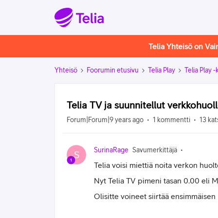
Telia Yhteisö on Va
Yhteisö
Foorumin etusivu
Telia Play
Telia Play 
Telia TV ja suunnitellut verkkohuol
Forum|Forum|9 years ago
1 kommentti
13 kat
SurinaRage
Savumerkittäjä
S
Telia voisi miettiä noita verkon huo
Nyt Telia TV pimeni tasan 0.00 eli M
Olisitte voineet siirtää ensimmäise