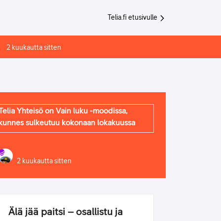
Telia.fi etusivulle
2 kuukautta sitten
Telia Yhteisö on Vain luku -moodissa,
kunnes sulkeutuu kokonaan lokakuussa
2 kuukautta sitten
Älä jää paitsi – osallistu ja