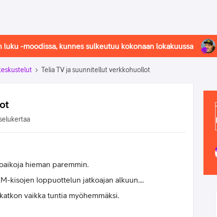
in luku -moodissa, kunnes sulkeutuu kokonaan lokakuussa
-keskustelut
Telia TV ja suunnitellut verkkohuollot
lot
selukertaa
ltoaikoja hieman paremmin.
M-kisojen loppuottelun jatkoajan alkuun....
n katkon vaikka tuntia myöhemmäksi.