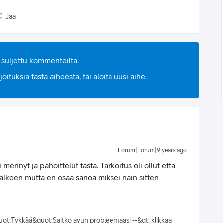
Jaa
suljettu kommenteilta.
ituksia tästä aiheesta, tai aloita uusi aihe.
Forum|Forum|9 years ago
 mennyt ja pahoittelut tästä. Tarkoitus oli ollut että
n jälkeen mutta en osaa sanoa miksei näin sitten
quot;Tykkää&quot;Saitko avun probleemaasi --&gt; klikkaa