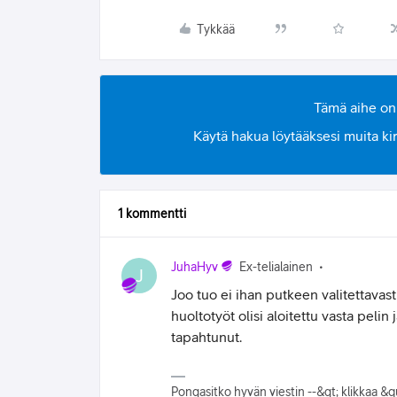
Tykkää
Tämä aihe on 
Käytä hakua löytääksesi muita kirjo
1 kommentti
JuhaHyv
Ex-telialainen
J
Joo tuo ei ihan putkeen valitettavasti
huoltotyöt olisi aloitettu vasta peli
tapahtunut.
Pongasitko hyvän viestin --&gt; klikkaa &