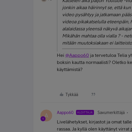
Katselen aika paljon Youtube -vide
jonkin aikaa häirinnyt se, että kun
video pysähtyy ja jatkamaan pääse
videoa pikakatselulla eteenpäin,
alalaidassa yleensä näkyvä aikajan
Mikähän mahtaa olla vialla ? - net
mitään muutoksiakaan ei laitteisto
Hei
@Aappo60
ja tervetuloa Telia y
boksin kautta normaalisti? Oletko ke
käyttämistä?
Tykkää
Aappo60
Savumerkittäjä
ALOITTAJA
A
Livelähetykset, kirjastot ja omat tal
rassaa. Ja kyllä olen käyttänyt virr