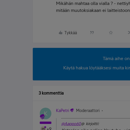
Mikähän mahtaa olla vialla ? - nettiy
mitään muutoksiakaan ei laitteistoon 
Tykkää
Tämä aihe on 
Käytä hakua löytääksesi muita kirjo
3 kommenttia
KaPetri
Moderaattori
K
@Aappo60
@ kirjoitti:
+9