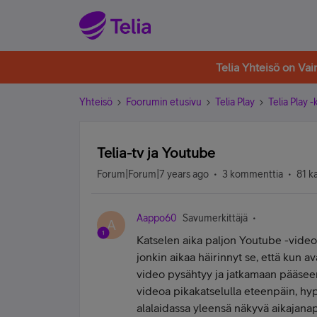
Telia Yhteisö on Va
Yhteisö
Foorumin etusivu
Telia Play
Telia Play 
Telia-tv ja Youtube
Forum|Forum|7 years ago
3 kommenttia
81 k
Aappo60
Savumerkittäjä
A
Katselen aika paljon Youtube -videoi
jonkin aikaa häirinnyt se, että kun a
video pysähtyy ja jatkamaan pääseen 
videoa pikakatselulla eteenpäin, h
alalaidassa yleensä näkyvä aikajanap