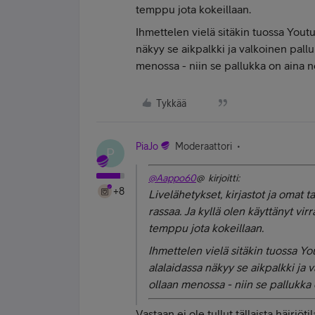
temppu jota kokeillaan.
Ihmettelen vielä sitäkin tuossa Yout
näkyy se aikpalkki ja valkoinen pall
menossa - niin se pallukka on aina no
Tykkää
PiaJo
Moderaattori
P
@Aappo60
@ kirjoitti:
+8
Livelähetykset, kirjastot ja omat 
rassaa. Ja kyllä olen käyttänyt vi
temppu jota kokeillaan.
Ihmettelen vielä sitäkin tuossa Yo
alalaidassa näkyy se aikpalkki ja 
ollaan menossa - niin se pallukka 
Vastaan ei ole tullut tällaista häiriö