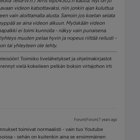
oita Telia-tv:n / Arris vip04302:n kautta. Nyt on jo
 avaan videon katsottavaksi, niin jonkin ajan kuluttua
en vain aloittamalla alusta. Samoin jos koetan selata
 hyppää se aina videon alkuun. Myöskään videon
apalkki ei toimi kunnolla - näkyy vain punaisena.
tiyhteys muuten pelaa hyvin ja nopeus riittää reilusti -
on tai yhteyteen ole tehty.
hteisöön! Toimiiko livelähetykset ja ohjelmakirjastot
rennyt vielä kokeileen pelkän boksin virtajohon irti
Forum|Forum|7 years ago
lennukset toimivat normaalisti - vain tuo Youtube
at poissa - sehän on kuitenkin aina se ensimmäinen