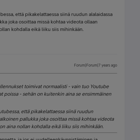
ubessa, että pikakelattaessa siinä ruudun alalaidassa
ukka joka osoittaa missä kohtaa videota ollaan
llan kohdalla eikä liiku siis mihinkään.
Forum|Forum|7 years ago
tallennukset toimivat normaalisti - vain tuo Youtube
rrat poissa - sehän on kuitenkin aina se ensimmäinen
utubessa, että pikakelattaessa siinä ruudun
valkoinen pallukka joka osoittaa missä kohtaa videota
on aina nollan kohdalla eikä liiku siis mihinkään.
tilannetta, ja jos ei uudelleenkäynnistäminen ja