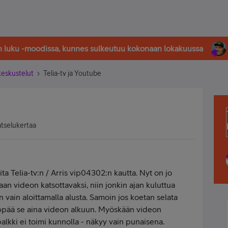
in luku -moodissa, kunnes sulkeutuu kokonaan lokakuussa
-keskustelut
Telia-tv ja Youtube
atselukertaa
ta Telia-tv:n / Arris vip04302:n kautta. Nyt on jo
vaan videon katsottavaksi, niin jonkin ajan kuluttua
vain aloittamalla alusta. Samoin jos koetan selata
yppää se aina videon alkuun. Myöskään videon
alkki ei toimi kunnolla - näkyy vain punaisena.