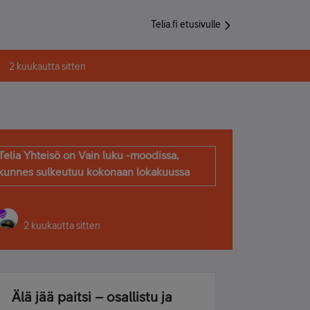
Telia.fi etusivulle
2 kuukautta sitten
Telia Yhteisö on Vain luku -moodissa,
kunnes sulkeutuu kokonaan lokakuussa
2 kuukautta sitten
Älä jää paitsi – osallistu ja