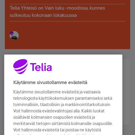
Telia Yhteisö on Vain luku -moodissa, kunnes
sulkeutuu kokonaan lokakuussa
Älä jää paitsi – osallistu ja voita!
Tilaa Telian uutiskirje ja olet mukana arvonnassa.
Käytämme sivustollamme evästeitä
Samalla saat parhaat asiakasedut suoraan
Käytämme sivustollamme evästeitä ja vastaavia
sähköpostiisi.
teknologioita käyttökokemuksen parantamiseksi sekä
toiminnallisiin, tilastollisiin ja markkinointitarkoituksiin.
Voit hallinnoida evästevalintojasi alla. Kaikki luokat
Tilaa nyt
sisältävät kolmansien osapuolien evästeitä ja
merkitsevät tietojen siirtämistä kolmansille osapuolille.
Voit hallinnoida evästeitä tai poistaa ne käytöstä