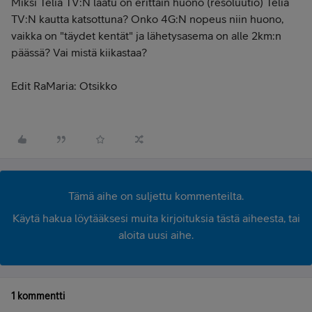
Miksi Telia TV:N laatu on erittäin huono (resoluutio) Telia
TV:N kautta katsottuna? Onko 4G:N nopeus niin huono,
vaikka on "täydet kentät" ja lähetysasema on alle 2km:n
päässä? Vai mistä kiikastaa?
Edit RaMaria: Otsikko
Tämä aihe on suljettu kommenteilta.
Käytä hakua löytääksesi muita kirjoituksia tästä aiheesta, tai
aloita uusi aihe.
1 kommentti