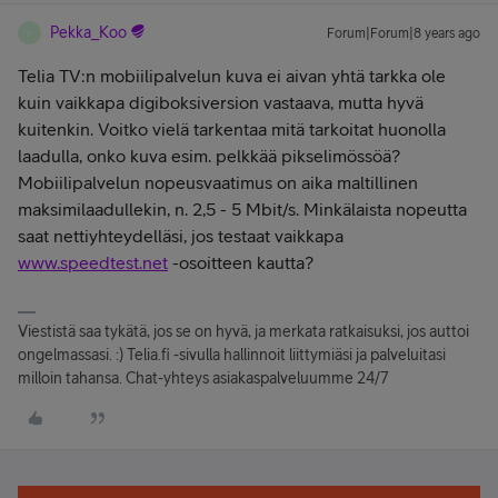
Pekka_Koo
Forum|Forum|8 years ago
P
Telia TV:n mobiilipalvelun kuva ei aivan yhtä tarkka ole
kuin vaikkapa digiboksiversion vastaava, mutta hyvä
kuitenkin. Voitko vielä tarkentaa mitä tarkoitat huonolla
laadulla, onko kuva esim. pelkkää pikselimössöä?
Mobiilipalvelun nopeusvaatimus on aika maltillinen
maksimilaadullekin, n. 2,5 - 5 Mbit/s. Minkälaista nopeutta
saat nettiyhteydelläsi, jos testaat vaikkapa
www.speedtest.net
-osoitteen kautta?
Viestistä saa tykätä, jos se on hyvä, ja merkata ratkaisuksi, jos auttoi
ongelmassasi. :) Telia.fi -sivulla hallinnoit liittymiäsi ja palveluitasi
milloin tahansa. Chat-yhteys asiakaspalveluumme 24/7