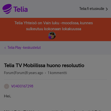
Telia.fi etusivulle
Telia Yhteisö on Vain luku -moodissa, kunnes
sulkeutuu kokonaan lokakuussa
Telia Play -keskustelut
Telia TV Mobiilissa huono resoluutio
Forum|Forum|8 years ago
1 kommentti
V0400167298
V
Hei,