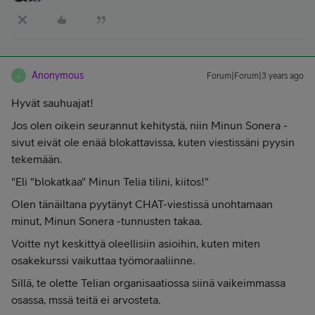
Anonymous
Forum|Forum|3 years ago
A
Hyvät sauhuajat!
Jos olen oikein seurannut kehitystä, niin Minun Sonera -
sivut eivät ole enää blokattavissa, kuten viestissäni pyysin
tekemään.
"Eli "blokatkaa" Minun Telia tilini, kiitos!"
Olen tänäiltana pyytänyt CHAT-viestissä unohtamaan
minut, Minun Sonera -tunnusten takaa.
Voitte nyt keskittyä oleellisiin asioihin, kuten miten
osakekurssi vaikuttaa työmoraaliinne.
Sillä, te olette Telian organisaatiossa siinä vaikeimmassa
osassa, mssä teitä ei arvosteta.