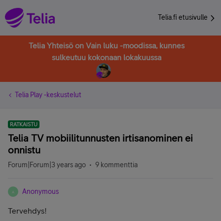
Telia.fi etusivulle
Telia Yhteisö on Vain luku -moodissa, kunnes
sulkeutuu kokonaan lokakuussa
Telia Play -keskustelut
RATKAISTU
Telia TV mobiilitunnusten irtisanominen ei
onnistu
Forum|Forum|3 years ago
9 kommenttia
Anonymous
A
Tervehdys!