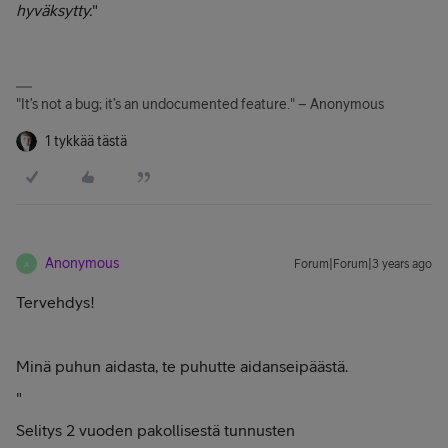
hyväksytty.
"
"It’s not a bug; it’s an undocumented feature." – Anonymous
1 tykkää tästä
Anonymous
Forum|Forum|3 years ago
A
Tervehdys!
Minä puhun aidasta, te puhutte aidanseipäästä.
"
Selitys 2 vuoden pakollisestä tunnusten