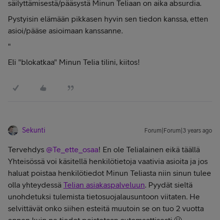
säilyttämisestä/pääsystä Minun Teliaan on aika absurdia.
Pystyisin elämään pikkasen hyvin sen tiedon kanssa, etten
asioi/pääse asioimaan kanssanne.
"
Eli "blokatkaa" Minun Telia tilini, kiitos!
Sekunti
Forum|Forum|3 years ago
Tervehdys
@Te_ette_osaa
! En ole Telialainen eikä täällä
Yhteisössä voi käsitellä henkilötietoja vaativia asioita ja jos
haluat poistaa henkilötiedot Minun Teliasta niin sinun tulee
olla yhteydessä
Telian asiakaspalveluun
. Pyydät sieltä
unohdetuksi tulemista tietosuojalausuntoon viitaten. He
selvittävät onko siihen esteitä muutoin se on tuo 2 vuotta