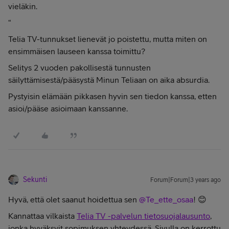
vieläkin.
“
Telia TV-tunnukset lienevät jo poistettu, mutta miten on
ensimmäisen lauseen kanssa toimittu?
Selitys 2 vuoden pakollisestä tunnusten
säilyttämisestä/pääsystä Minun Teliaan on aika absurdia.
Pystyisin elämään pikkasen hyvin sen tiedon kanssa, etten
asioi/pääse asioimaan kanssanne.
Sekunti
Forum|Forum|3 years ago
Hyvä, että olet saanut hoidettua sen
@Te_ette_osaa
! 😊
Kannattaa vilkaista
Telia TV -palvelun tietosuojalausunto
,
jonka hyväksyit sopimuksen yhteydessä. Sivulla on kerrottu