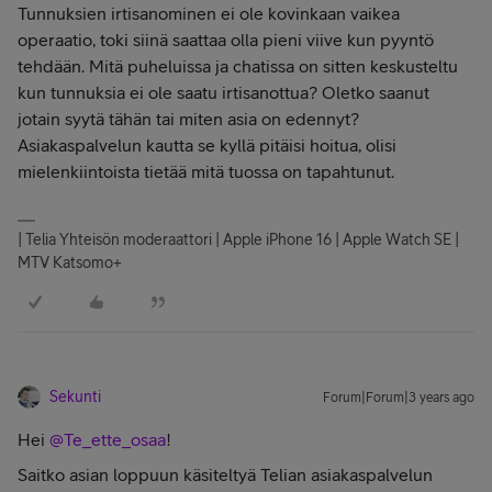
Tunnuksien irtisanominen ei ole kovinkaan vaikea
operaatio, toki siinä saattaa olla pieni viive kun pyyntö
tehdään. Mitä puheluissa ja chatissa on sitten keskusteltu
kun tunnuksia ei ole saatu irtisanottua? Oletko saanut
jotain syytä tähän tai miten asia on edennyt?
Asiakaspalvelun kautta se kyllä pitäisi hoitua, olisi
mielenkiintoista tietää mitä tuossa on tapahtunut.
| Telia Yhteisön moderaattori | Apple iPhone 16 | Apple Watch SE |
MTV Katsomo+
Sekunti
Forum|Forum|3 years ago
Hei
@Te_ette_osaa
!
Saitko asian loppuun käsiteltyä Telian asiakaspalvelun