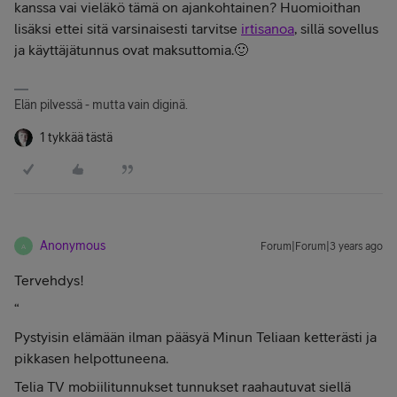
kanssa vai vieläkö tämä on ajankohtainen? Huomioithan
lisäksi ettei sitä varsinaisesti tarvitse
irtisanoa
, sillä sovellus
ja käyttäjätunnus ovat maksuttomia.🙂
Elän pilvessä - mutta vain diginä.
1 tykkää tästä
Anonymous
Forum|Forum|3 years ago
A
Tervehdys!
“
Pystyisin elämään ilman pääsyä Minun Teliaan ketterästi ja
pikkasen helpottuneena.
Telia TV mobiilitunnukset tunnukset raahautuvat siellä