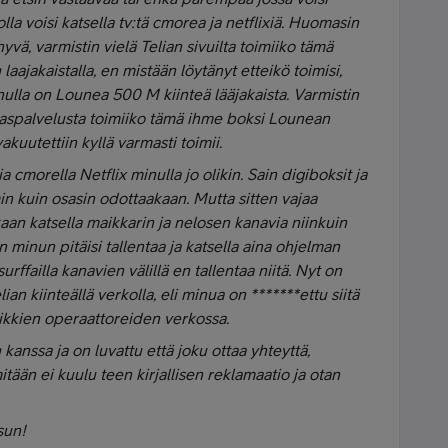
lla voisi katsella tv:tä cmorea ja netflixiä. Huomasin
hyvä, varmistin vielä Telian sivuilta toimiiko tämä
aajakaistalla, en mistään löytänyt etteikö toimisi,
inulla on Lounea 500 M kiinteä lääjakaista. Varmistin
aspalvelusta toimiiko tämä ihme boksi Lounean
vakuutettiin kyllä varmasti toimii.
sia cmorella Netflix minulla jo olikin. Sain digiboksit ja
in kuin osasin odottaakaan. Mutta sitten vajaa
an katsella maikkarin ja nelosen kanavia niinkuin
n minun pitäisi tallentaa ja katsella aina ohjelman
surffailla kanavien välillä en tallentaa niitä. Nyt on
ian kiinteällä verkolla, eli minua on *******ettu siitä
kaikkien operaattoreiden verkossa.
kanssa ja on luvattu että joku ottaa yhteyttä,
tään ei kuulu teen kirjallisen reklamaatio ja otan
isun!