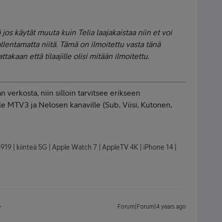
 jos käytät muuta kuin Telia laajakaistaa niin et voi
llentamatta niitä. Tämä on ilmoitettu vasta tänä
aan että tilaajille olisi mitään ilmoitettu.
 verkosta, niin silloin tarvitsee erikseen
lle MTV3 ja Nelosen kanaville (
Sub, Viisi, Kutonen,
8919 | kiinteä 5G | Apple Watch 7 | AppleTV 4K | iPhone 14 |
Forum|Forum|4 years ago