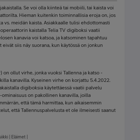
akaistalla. Se voi olla kiinteä tai mobiili, tai kaista voi
aattorilta. Hieman kuitenkin toiminnallisia eroja on, jos
a vs. meidän kaista. Asiakkaalle tulisi ehdottomasti
operaattorin kaistalla Telia TV digiboksi vaatii
elosen kanavia voi katsoa, ja katsominen tapahtuu
t eivät siis näy suorana, kun käytössä on jonkun
n ollut virhe, jonka vuoksi Tallenna ja katso -
killa kanavilla. Kyseinen virhe on korjattu 5.4.2022.
akaistalla digiboksia käytettäessä vaatii palvelu
-ominaisuus on pakollinen kanavilla, joilla
. Ymmärrän, että tämä harmittaa, kun aikaisemmin
telut, että Tallennuspalvelusta et ole ilmeisesti saanut
ikki | Eläimet |