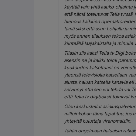
käyttää vain yhtä kauko-ohjainta jo
että nämä toteutuvat Telia tv:ssä, 
hienous kaikkien operaattoreiden l
tämä siksi että asun Lohjalla ja m
myös ennen tilauksen tekoa asiak
kiinteällä laajakaistalla ja minulle 
Tilasin siis kaksi Telia tv Digi bok
asensin ne ja kaikki toimi paremm
kuukauden katseltuani en voinutka
yleensä televisiolla katsellaan vaa
alusta, haluan katsella kanavia eli 
selvinnyt että sen voi tehdä vai Tel
että Telia tv digiboksit toimivat 
Olen keskustellut asiakaspalvelun 
milloinkohan tämä tapahtuu, jos mi
yhteyttä kuluttaja viranomaisiin.
Tähän ongelmaan haluaisin ratka