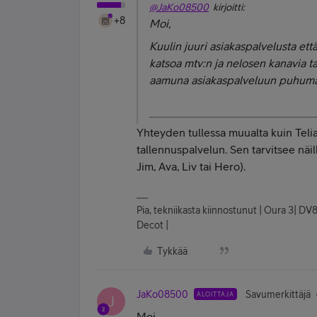
@JaKo08500
kirjoitti:
+8
Moi,
Kuulin juuri asiakaspalvelusta että
katsoa mtv:n ja nelosen kanavia ta
aamuna asiakaspalveluun puhumattak
Yhteyden tullessa muualta kuin Telian
tallennuspalvelun. Sen tarvitsee näi
Jim, Ava, Liv tai Hero)
.
Pia, tekniikasta kiinnostunut | Oura 3| DV
Decot |
Tykkää
JaKo08500
Savumerkittäjä
ALOITTAJA
J
Moi,