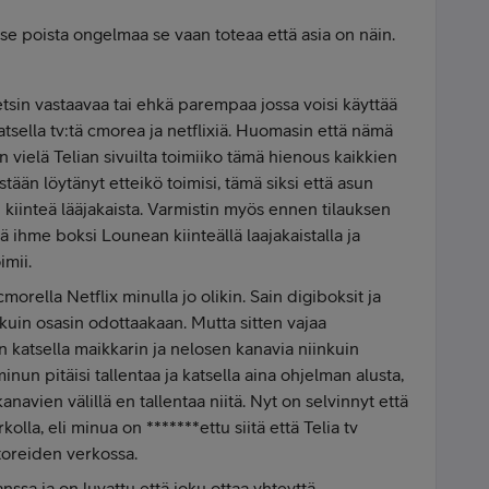
 se poista ongelmaa se vaan toteaa että asia on näin.
etsin vastaavaa tai ehkä parempaa jossa voisi käyttää
katsella tv:tä cmorea ja netflixiä. Huomasin että nämä
in vielä Telian sivuilta toimiiko tämä hienous kaikkien
tään löytänyt etteikö toimisi, tämä siksi että asun
kiinteä lääjakaista. Varmistin myös ennen tilauksen
 ihme boksi Lounean kiinteällä laajakaistalla ja
imii.
 cmorella Netflix minulla jo olikin. Sain digiboksit ja
kuin osasin odottaakaan. Mutta sitten vajaa
 katsella maikkarin ja nelosen kanavia niinkuin
inun pitäisi tallentaa ja katsella aina ohjelman alusta,
kanavien välillä en tallentaa niitä. Nyt on selvinnyt että
kolla, eli minua on *******ettu siitä että Telia tv
ttoreiden verkossa.
ssa ja on luvattu että joku ottaa yhteyttä,