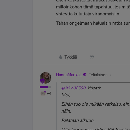
milloinkohan tämä tapahtuu, jos mitää
yhteyttä kuluttaja viranomaisiin.
Tähän ongelmaan haluaisin ratkaisu
Tykkää
HannaMarikaL
Telialainen
@JaKo08500
kirjoitti:
+4
Moi,
Eihän tuo ole mikään ratkaisu, ei
näin.
Palataan alkuun.
Olin luopumassa Elisa Viihteestä 