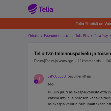
Telia Yhteisö on Va
Yhteisö
Foorumin etusivu
Telia Play
Telia Play 
Telia tv:n tallennuspalvelu ja toise
Forum|Forum|4 years ago
12 kommenttia
100
JaKo08500
Savumerkittäjä
J
Moi,
Kuulin juuri asiakaspalvelusta että jo
katsoa mtv:n ja nelosen kanavia tall
asiakaspalveluun puhumattakaan että t