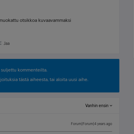
 muokattu otsikkoa kuvaavammaksi
Jaa
suljettu kommenteilta.
ituksia tästä aiheesta, tai aloita uusi aihe.
Vanhin ensin
Forum|Forum|4 years ago