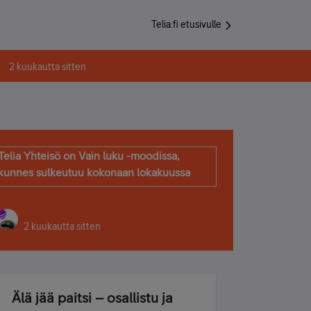
Telia.fi etusivulle
2 kuukautta sitten
Telia Yhteisö on Vain luku -moodissa,
kunnes sulkeutuu kokonaan lokakuussa
2 kuukautta sitten
Älä jää paitsi – osallistu ja