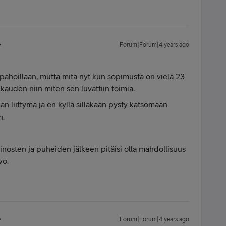
Forum|Forum|4 years ago
 pahoillaan, mutta mitä nyt kun sopimusta on vielä 23
kauden niin miten sen luvattiin toimia.
n liittymä ja en kyllä silläkään pysty katsomaan
n.
ainosten ja puheiden jälkeen pitäisi olla mahdollisuus
vo.
Forum|Forum|4 years ago