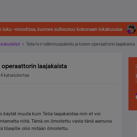
in luku -moodissa, kunnes sulkeutuu kokonaan lokakuussa
-keskustelut
Telia tv:n tallennuspalvelu ja toisen operaattorin laajakaista
n operaattorin laajakaista
4 katselukertaa
s käytät muuta kuin Telia laajakaistaa niin et voi
entamatta niitä. Tämä on ilmoitettu vasta tänä aamuna
ilaajille olisi mitään ilmoitettu.