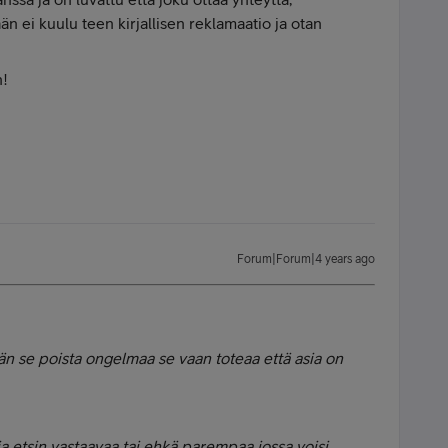
n ei kuulu teen kirjallisen reklamaatio ja otan
n!
Forum|Forum|4 years ago
hän se poista ongelmaa se vaan toteaa että asia on
ja etsin vastaavaa tai ehkä parempaa jossa voisi