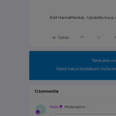
Edit HannaMarikaL: Upotettu kuva,
Tykkää
Tämä aihe on 
Käytä hakua löytääksesi muita kirjo
12 kommenttia
PiaJo
Moderaattori
P