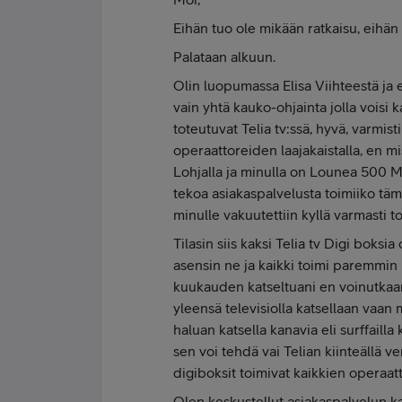
Eihän tuo ole mikään ratkaisu, eihän
Palataan alkuun.
Olin luopumassa Elisa Viihteestä ja 
vain yhtä kauko-ohjainta jolla voisi 
toteutuvat Telia tv:ssä, hyvä, varmist
operaattoreiden laajakaistalla, en mis
Lohjalla ja minulla on Lounea 500 M 
tekoa asiakaspalvelusta toimiiko tämä
minulle vakuutettiin kyllä varmasti to
Tilasin siis kaksi Telia tv Digi boksia
asensin ne ja kaikki toimi paremmin 
kuukauden katseltuani en voinutkaan
yleensä televisiolla katsellaan vaan m
haluan katsella kanavia eli surffailla 
sen voi tehdä vai Telian kiinteällä ver
digiboksit toimivat kaikkien operaa
Olen keskustellut asiakaspalvelun kan