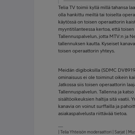
Telia TV toimii kyllä millä tahansa laaj
olla hankittu meiltä tai toiselta oper
käytössä on toisen operaattorin kaist
myyntitilanteessa kertoa, että toisen 
Tallennuspalvelun, jotta MTV:n ja N
tallennuksen kautta. Kyseiset kanava
toisen operaattorin yhteys.
Meidän digiboksilla (SDMC DV8919) o
ominaisuus ei ole toiminut oikein kai
Jatkossa siis toisen operaattorin laaj
Tallennuspalvelun. Tallenna ja katso 
sisältöoikeuksien haltija sitä vaatii
kanavia on voinut surffailla ja pahoit
asiakaspalvelusta riittävää tietoa.
| Telia Yhteisön moderaattori | Sarjat | Musi