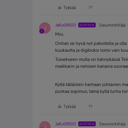
Tykkää
JaKo08500
Savumerkittäjä
ALOITTAJA
J
Moi,
Onhan se hyvä nyt pahoitella ja olla
kuukautta ja digiboksi toimi vain kuu
Toisekseen mulla on kännykässä Telia
maikkarin ja nelosen kanavia suoraa
Kyllä tälläisten harhaan johtavien m
purkaa sopimus, tämä kyllä turha toi
Tykkää
JaKo08500
Savumerkittäjä
ALOITTAJA
J