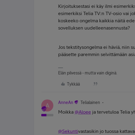
Kirjoituksestasi ei käy ilmi esimerk
esimerkiksi Telia TV:n TV-osio vai jok
koskeeko ongelma kaikkia näitä edellä
sovelluksen uudelleenasennusta?
Jos tekstitysongelma ei häviä, niin 
pääsette paremmin selvittämään asiaa
Elän pilvessä - mutta vain diginä.
Tykkää
AnneAn
Telialainen
A
Moikka
@Aloee
ja tervetuloa Telia y
@Sekunti
vastasikin jo tuossa kattavas