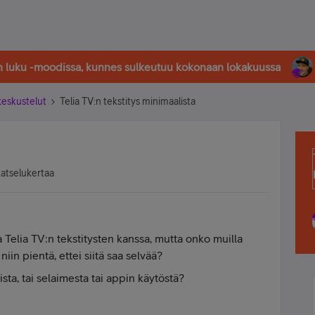
in luku -moodissa, kunnes sulkeutuu kokonaan lokakuussa
-keskustelut
Telia TV:n tekstitys minimaalista
katselukertaa
a Telia TV:n tekstitysten kanssa, mutta onko muilla
 niin pientä, ettei siitä saa selvää?
ista, tai selaimesta tai appin käytöstä?