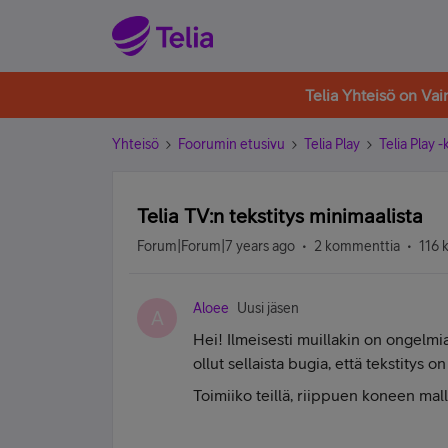
Telia Yhteisö on Va
Yhteisö
Foorumin etusivu
Telia Play
Telia Play 
Telia TV:n tekstitys minimaalista
Forum|Forum|7 years ago
2 kommenttia
116 
Aloee
Uusi jäsen
A
Hei! Ilmeisesti muillakin on ongelmi
ollut sellaista bugia, että tekstitys on
Toimiiko teillä, riippuen koneen mall