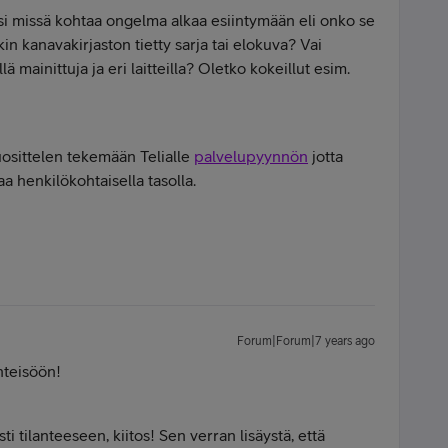
iksi missä kohtaa ongelma alkaa esiintymään eli onko se
in kanavakirjaston tietty sarja tai elokuva? Vai
 mainittuja ja eri laitteilla? Oletko kokeillut esim.
suosittelen tekemään Telialle
palvelupyynnön
jotta
 henkilökohtaisella tasolla.
Forum|Forum|7 years ago
hteisöön!
ti tilanteeseen, kiitos! Sen verran lisäystä, että