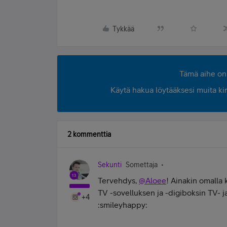
Tykkää
Tämä aihe on 
Käytä hakua löytääksesi muita kirjo
2 kommenttia
Sekunti
Somettaja
Tervehdys,
@Aloee
! Ainakin omalla 
TV -sovelluksen ja -digiboksin TV- ja
+4
:smileyhappy: