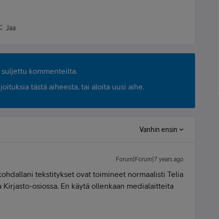
Jaa
suljettu kommenteilta.
ituksia tästä aiheesta, tai aloita uusi aihe.
Vanhin ensin
Forum|Forum|7 years ago
kohdallani tekstitykset ovat toimineet normaalisti Telia
 Kirjasto-osiossa. En käytä ollenkaan medialaitteita