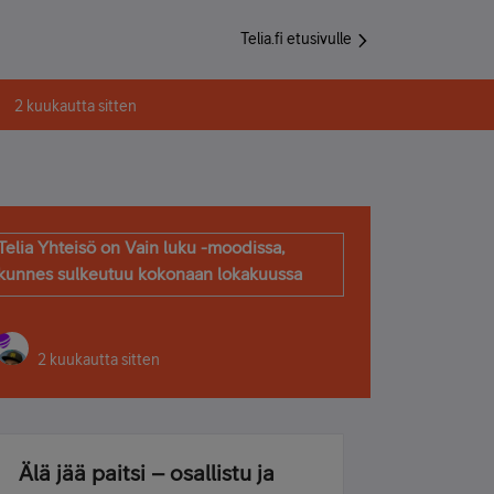
Telia.fi etusivulle
2 kuukautta sitten
Telia Yhteisö on Vain luku -moodissa,
kunnes sulkeutuu kokonaan lokakuussa
2 kuukautta sitten
Älä jää paitsi – osallistu ja