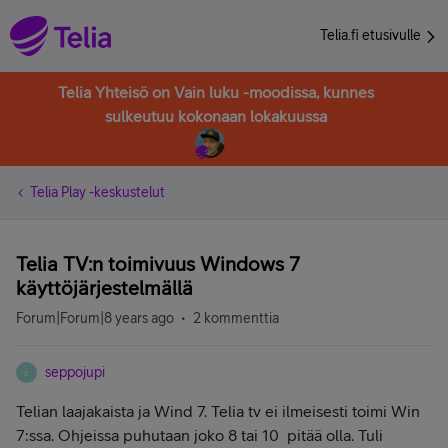
Telia.fi etusivulle
Telia Yhteisö on Vain luku -moodissa, kunnes
sulkeutuu kokonaan lokakuussa
Telia Play -keskustelut
Telia TV:n toimivuus Windows 7
käyttöjärjestelmällä
Forum|Forum|8 years ago
2 kommenttia
seppojupi
S
Telian laajakaista ja Wind 7. Telia tv ei ilmeisesti toimi Win
7:ssa. Ohjeissa puhutaan joko 8 tai 10 pitää olla. Tuli