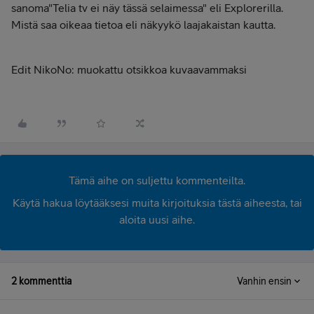
sanoma"Telia tv ei näy tässä selaimessa" eli Explorerilla.
Mistä saa oikeaa tietoa eli näkyykö laajakaistan kautta.
Edit NikoNo: muokattu otsikkoa kuvaavammaksi
Tämä aihe on suljettu kommenteilta.
Käytä hakua löytääksesi muita kirjoituksia tästä aiheesta, tai
aloita uusi aihe.
2 kommenttia
Vanhin ensin