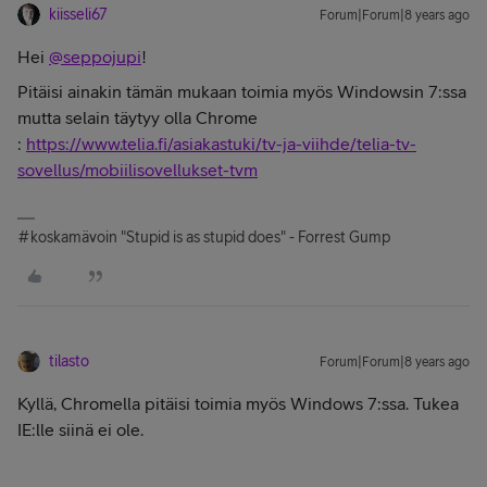
kiisseli67
Forum|Forum|8 years ago
Hei
@seppojupi
!
Pitäisi ainakin tämän mukaan toimia myös Windowsin 7:ssa
mutta selain täytyy olla Chrome
:
https://www.telia.fi/asiakastuki/tv-ja-viihde/telia-tv-
sovellus/mobiilisovellukset-tvm
#koskamävoin "Stupid is as stupid does" - Forrest Gump
tilasto
Forum|Forum|8 years ago
Kyllä, Chromella pitäisi toimia myös Windows 7:ssa. Tukea
IE:lle siinä ei ole.