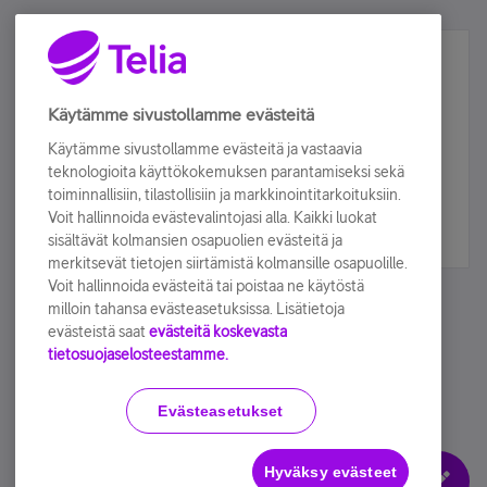
Älä jää paitsi – osallistu ja voita!
Tilaa Telian uutiskirje ja olet mukana arvonnassa.
Käytämme sivustollamme evästeitä
Samalla saat parhaat asiakasedut suoraan
Käytämme sivustollamme evästeitä ja vastaavia
sähköpostiisi.
teknologioita käyttökokemuksen parantamiseksi sekä
toiminnallisiin, tilastollisiin ja markkinointitarkoituksiin.
Voit hallinnoida evästevalintojasi alla. Kaikki luokat
Tilaa nyt
sisältävät kolmansien osapuolien evästeitä ja
merkitsevät tietojen siirtämistä kolmansille osapuolille.
Voit hallinnoida evästeitä tai poistaa ne käytöstä
milloin tahansa evästeasetuksissa. Lisätietoja
evästeistä saat
evästeitä koskevasta
tietosuojaselosteestamme.
Käyttöehdot
Accessibility statement
Evästeasetukset
Hyväksy evästeet
Evästeasetukset