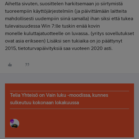
Aihetta sivuten, suosittelen harkitsemaan jo siirtymistä
tuoreempiin käyttöjärjestelmiin (ja päivittämään laitteita
mahdollisesti uudempiin siinä samalla) ihan siksi että tukea
tulevaisuudessa Win 7:lle tuskin enää kovin
monelle kuluttajatuotteelle on luvassa.. (yritys sovellutukset
ovat asia erikseen) Lisäksi sen tukiaika on jo päättynyt
2015, tietoturvapäivityksiä saa vuoteen 2020 asti.
Telia Yhteisö on Vain luku -moodissa, kunnes
sulkeutuu kokonaan lokakuussa