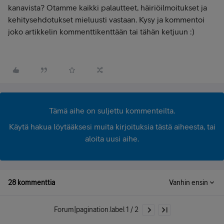
kanavista? Otamme kaikki palautteet, häiriöilmoitukset ja
kehitysehdotukset mieluusti vastaan. Kysy ja kommentoi
joko artikkelin kommenttikenttään tai tähän ketjuun :)
Tämä aihe on suljettu kommenteilta.
Käytä hakua löytääksesi muita kirjoituksia tästä aiheesta, tai
aloita uusi aihe.
28 kommenttia
Vanhin ensin
Forum|pagination.label 1 / 2