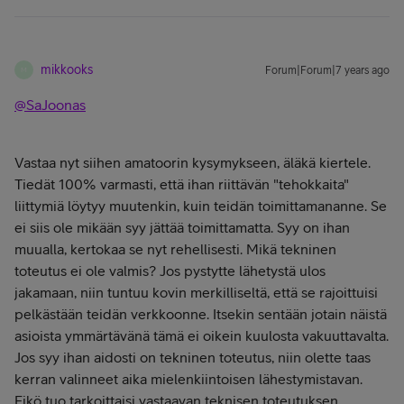
mikkooks
Forum|Forum|7 years ago
M
@SaJoonas
Vastaa nyt siihen amatoorin kysymykseen, äläkä kiertele.
Tiedät 100% varmasti, että ihan riittävän "tehokkaita"
liittymiä löytyy muutenkin, kuin teidän toimittamananne. Se
ei siis ole mikään syy jättää toimittamatta. Syy on ihan
muualla, kertokaa se nyt rehellisesti. Mikä tekninen
toteutus ei ole valmis? Jos pystytte lähetystä ulos
jakamaan, niin tuntuu kovin merkilliseltä, että se rajoittuisi
pelkästään teidän verkkoonne. Itsekin sentään jotain näistä
asioista ymmärtävänä tämä ei oikein kuulosta vakuuttavalta.
Jos syy ihan aidosti on tekninen toteutus, niin olette taas
kerran valinneet aika mielenkiintoisen lähestymistavan.
Eikö tuo tarkoittaisi vastaavan teknisen toteutuksen