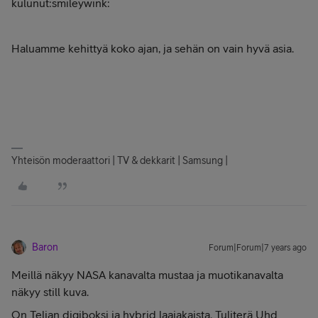
kulunut:smileywink:
Haluamme kehittyä koko ajan, ja sehän on vain hyvä asia.
Yhteisön moderaattori | TV & dekkarit | Samsung |
Baron
Forum|Forum|7 years ago
Meillä näkyy NASA kanavalta mustaa ja muotikanavalta
näkyy still kuva.
On Telian digiboksi ja hybrid laajakaista. Tuliterä Uhd