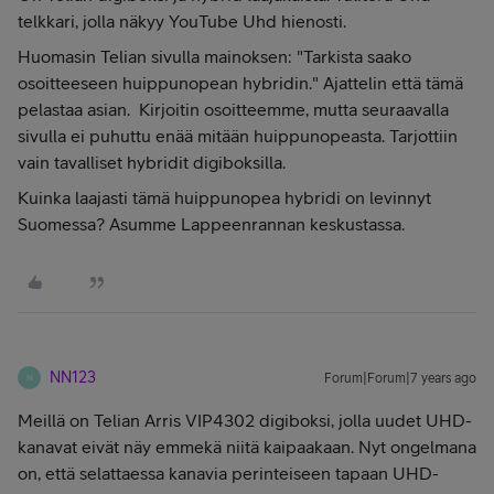
telkkari, jolla näkyy YouTube Uhd hienosti.
Huomasin Telian sivulla mainoksen: "Tarkista saako
osoitteeseen huippunopean hybridin." Ajattelin että tämä
pelastaa asian. Kirjoitin osoitteemme, mutta seuraavalla
sivulla ei puhuttu enää mitään huippunopeasta. Tarjottiin
vain tavalliset hybridit digiboksilla.
Kuinka laajasti tämä huippunopea hybridi on levinnyt
Suomessa? Asumme Lappeenrannan keskustassa.
NN123
Forum|Forum|7 years ago
N
Meillä on Telian Arris VIP4302 digiboksi, jolla uudet UHD-
kanavat eivät näy emmekä niitä kaipaakaan. Nyt ongelmana
on, että selattaessa kanavia perinteiseen tapaan UHD-