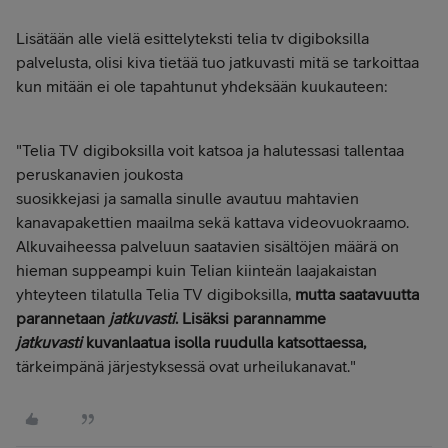
Lisätään alle vielä esittelyteksti telia tv digiboksilla
palvelusta, olisi kiva tietää tuo jatkuvasti mitä se tarkoittaa
kun mitään ei ole tapahtunut yhdeksään kuukauteen:
"Telia TV digiboksilla voit katsoa ja halutessasi tallentaa
peruskanavien joukosta
suosikkejasi ja samalla sinulle avautuu mahtavien
kanavapakettien maailma sekä kattava videovuokraamo.
Alkuvaiheessa palveluun saatavien sisältöjen määrä on
hieman suppeampi kuin Telian kiinteän laajakaistan
yhteyteen tilatulla Telia TV digiboksilla,
mutta saatavuutta
parannetaan
jatkuvasti
.
Lisäksi parannamme
jatkuvasti
kuvanlaatua isolla ruudulla katsottaessa,
tärkeimpänä järjestyksessä ovat urheilukanavat."