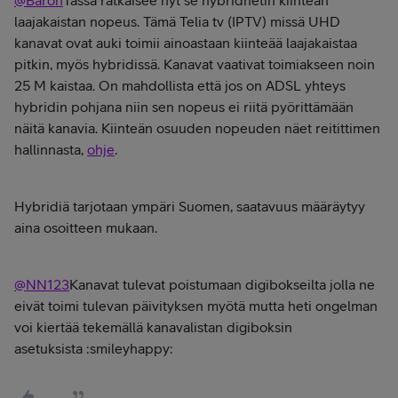
laajakaistan nopeus. Tämä Telia tv (IPTV) missä UHD
kanavat ovat auki toimii ainoastaan kiinteää laajakaistaa
pitkin, myös hybridissä. Kanavat vaativat toimiakseen noin
25 M kaistaa. On mahdollista että jos on ADSL yhteys
hybridin pohjana niin sen nopeus ei riitä pyörittämään
näitä kanavia. Kiinteän osuuden nopeuden näet reitittimen
hallinnasta,
ohje
.
Hybridiä tarjotaan ympäri Suomen, saatavuus määräytyy
aina osoitteen mukaan.
@NN123
Kanavat tulevat poistumaan digibokseilta jolla ne
eivät toimi tulevan päivityksen myötä mutta heti ongelman
voi kiertää tekemällä kanavalistan digiboksin
asetuksista :smileyhappy: