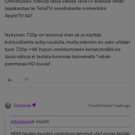
Onnistuisiko 1080i/p tässä välissä TeliaTV-boksille ilman
laajakaistaa tai TeliaTV-sovellukselle esimerkiksi
AppleTV:llä?
Nykyinen 720p on toiminut ihan ok ja näyttää
kohtuulliselta isolla ruudulla, mutta jotenkin en usko yhtään
tuon 720p->4K hypyn onnistumiseen kertarytinällä jos
tässä välissä ei testata kuormaa tarjoamalla "vähän
parempaa HD-kuvaa".
SaJoonas
Forum|Forum|7 years ago
@Amatoori
@ kirjoitti:
Millä tavalla muiden verkoissa menevä uhd eroaa teidän