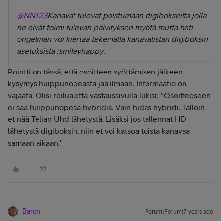
@NN123
Kanavat tulevat poistumaan digibokseilta jolla
ne eivät toimi tulevan päivityksen myötä mutta heti
ongelman voi kiertää tekemällä kanavalistan digiboksin
asetuksista :smileyhappy:
Pointti on tässä, että osoitteen syöttämisen jälkeen
kysymys huippunopeasta jää ilmaan. Informaatio on
vajaata. Olisi reilua,että vastaussivulla lukisi: "Osoitteeseen
ei saa huippunopeaa hybridiä. Vain hidas hybridi. Tällöin
et nää Telian Uhd lähetystä. Lisäksi jos tallennat HD
lähetystä digiboksin, niin et voi katsoa toista kanavaa
samaan aikaan."
Baron
Forum|Forum|7 years ago