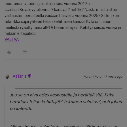
muutaman vuoden ja ehkä jo tänä vuonna 2019 se
saadaan.Kovalevytallennus? kanavat? netflix? Näistä muista sitten
vastausten perusteella voidaan haaveilla vuonna 2025? Sitten kun
tekniikka sopii yhteen telian kehittäjien kanssa. Kyllä on minun
mielestä ryssitty tämä aIPTV homma täysin. Kehitys seisoo vuosia ja
mitään ei tapahdu.
VASTAA
AaTanja
Forum|Forum|7 years ago
Juu se on kiva edes keskustella ja herättää sitä. Kuka
herättäisi telian kehittäjät? Tekninen valmius?, noh johan
on kateetti.
Alkuvaiheessa palveluun saatavien sisältöjen määrä on