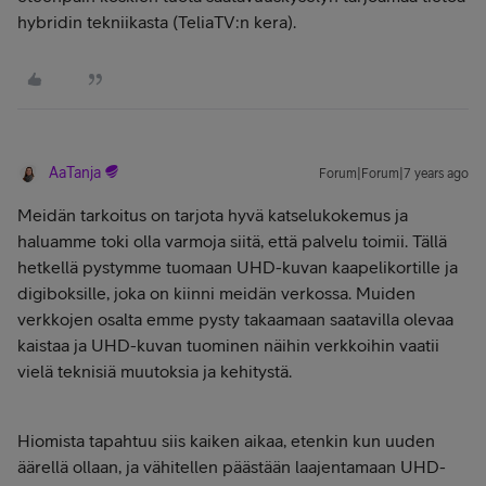
hybridin tekniikasta (TeliaTV:n kera).
AaTanja
Forum|Forum|7 years ago
Meidän tarkoitus on tarjota hyvä katselukokemus ja
haluamme toki olla varmoja siitä, että palvelu toimii. Tällä
hetkellä pystymme tuomaan UHD-kuvan kaapelikortille ja
digiboksille, joka on kiinni meidän verkossa. Muiden
verkkojen osalta emme pysty takaamaan saatavilla olevaa
kaistaa ja UHD-kuvan tuominen näihin verkkoihin vaatii
vielä teknisiä muutoksia ja kehitystä.
Hiomista tapahtuu siis kaiken aikaa, etenkin kun uuden
äärellä ollaan, ja vähitellen päästään laajentamaan UHD-