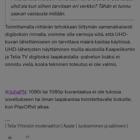
uhd:sta kun siihen tarvitaan eri verkko? Tähän ei tunnu
saavan vastausta millään.
Toimittamalla riittävän tehokkaan liittymän samanaikaisesti
digiboksin rinnalla, voimme olla varmoja siitä, että UHD-
kuvan lähettämiseen on tarvittava määrä kaistaa käytössä.
UHD-lähetysten näyttäminen muilla alustoilla Kaapelikortin
ja Telia TV digiboksi laajakaistalla -palvelun lisäksi ei
onnistu vielä, koska tekninen toteutus ei ole valmis.
@JuhaPN
: 1080i tai 1080p kuvanlaatua ei ole tulossa
sovellukseen tai ilman laajakaistaa toimitettavalle boksille,
kun PlayOffsit alkaa.
| Telia Yhteisön moderaattori | Apple | Juokseminen ja salitreeni |