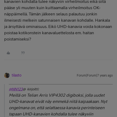
kanavien kohdalla tulee näkyviin virheilmoitus eikä siitä
pääse yli muuten kuin kuittaamalla virheilmoitus OK-
näppäimellä. Tämän jälkeen selaus palautuu jonkin
ilmeisesti melkein satunnaisen kanavan kohdalle. Hankala
ja ärsyttävä ominaisuus. Eikö UHD-kanavia voida kokonaan
poistaa kotikonstein kanavaluettelosta em. haitan
poistamiseksi?
tilasto
Forum|Forum|7 years ago
@NN123
@ kirjoitti:
Meillä on Telian Arris VIP4302 digiboksi, jolla uudet
UHD-kanavat eivät näy emmekä niitä kaipaakaan. Nyt
ongelmana on, että selattaessa kanavia perinteiseen
tapaan UHD-kanavien kohdalla tulee näkyviin