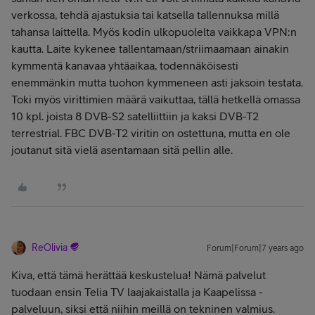
verkossa, tehdä ajastuksia tai katsella tallennuksa millä
tahansa laittella. Myös kodin ulkopuolelta vaikkapa VPN:n
kautta. Laite kykenee tallentamaan/striimaamaan ainakin
kymmentä kanavaa yhtäaikaa, todennäköisesti
enemmänkin mutta tuohon kymmeneen asti jaksoin testata.
Toki myös virittimien määrä vaikuttaa, tällä hetkellä omassa
10 kpl. joista 8 DVB-S2 satelliittiin ja kaksi DVB-T2
terrestrial. FBC DVB-T2 viritin on ostettuna, mutta en ole
joutanut sitä vielä asentamaan sitä pellin alle.
ReOlivia
Forum|Forum|7 years ago
Kiva, että tämä herättää keskustelua! Nämä palvelut
tuodaan ensin Telia TV laajakaistalla ja Kaapelissa -
palveluun, siksi että niihin meillä on tekninen valmius.