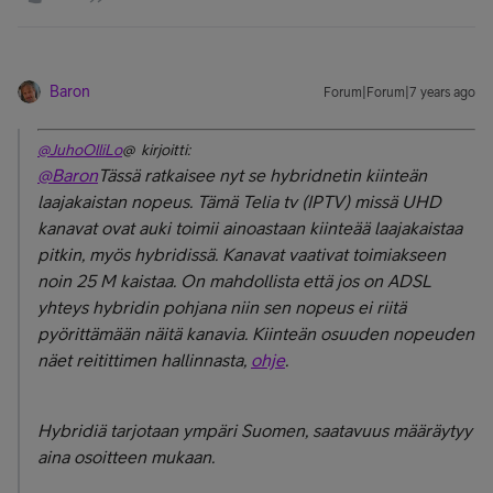
Baron
Forum|Forum|7 years ago
@JuhoOlliLo
@ kirjoitti:
@Baron
Tässä ratkaisee nyt se hybridnetin kiinteän
laajakaistan nopeus. Tämä Telia tv (IPTV) missä UHD
kanavat ovat auki toimii ainoastaan kiinteää laajakaistaa
pitkin, myös hybridissä. Kanavat vaativat toimiakseen
noin 25 M kaistaa. On mahdollista että jos on ADSL
yhteys hybridin pohjana niin sen nopeus ei riitä
pyörittämään näitä kanavia. Kiinteän osuuden nopeuden
näet reitittimen hallinnasta,
ohje
.
Hybridiä tarjotaan ympäri Suomen, saatavuus määräytyy
aina osoitteen mukaan.