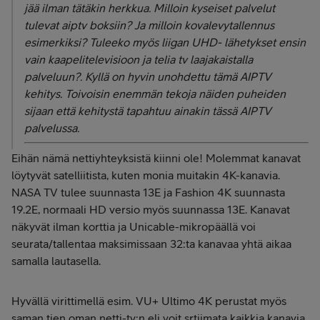
jää ilman tätäkin herkkua. Milloin kyseiset palvelut
tulevat aiptv boksiin? Ja milloin kovalevytallennus
esimerkiksi? Tuleeko myös liigan UHD- lähetykset ensin
vain kaapelitelevisioon ja telia tv laajakaistalla
palveluun?. Kyllä on hyvin unohdettu tämä AIPTV
kehitys. Toivoisin enemmän tekoja näiden puheiden
sijaan että kehitystä tapahtuu ainakin tässä AIPTV
palvelussa.
Eihän nämä nettiyhteyksistä kiinni ole! Molemmat kanavat
löytyvät satelliitista, kuten monia muitakin 4K-kanavia.
NASA TV tulee suunnasta 13E ja Fashion 4K suunnasta
19.2E, normaali HD versio myös suunnassa 13E. Kanavat
näkyvät ilman korttia ja Unicable-mikropäällä voi
seurata/tallentaa maksimissaan 32:ta kanavaa yhtä aikaa
samalla lautasella.
Hyvällä virittimellä esim. VU+ Ultimo 4K perustat myös
saman tien oman netti-tv:n eli voit srtiimata kaikkia kanavia