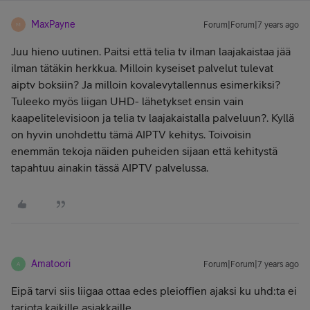
MaxPayne
Forum|Forum|7 years ago
M
Juu hieno uutinen. Paitsi että telia tv ilman laajakaistaa jää
ilman tätäkin herkkua. Milloin kyseiset palvelut tulevat
aiptv boksiin? Ja milloin kovalevytallennus esimerkiksi?
Tuleeko myös liigan UHD- lähetykset ensin vain
kaapelitelevisioon ja telia tv laajakaistalla palveluun?. Kyllä
on hyvin unohdettu tämä AIPTV kehitys. Toivoisin
enemmän tekoja näiden puheiden sijaan että kehitystä
tapahtuu ainakin tässä AIPTV palvelussa.
Amatoori
Forum|Forum|7 years ago
A
Eipä tarvi siis liigaa ottaa edes pleioffien ajaksi ku uhd:ta ei
tarjota kaikille asiakkaille.