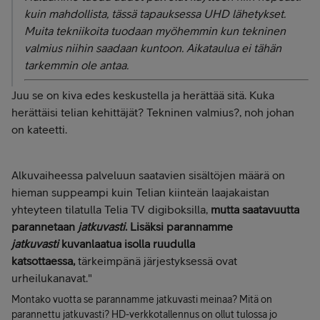
kuin mahdollista, tässä tapauksessa UHD lähetykset.
Muita tekniikoita tuodaan myöhemmin kun tekninen
valmius niihin saadaan kuntoon. Aikataulua ei tähän
tarkemmin ole antaa.
Juu se on kiva edes keskustella ja herättää sitä. Kuka
herättäisi telian kehittäjät? Tekninen valmius?, noh johan
on kateetti.
Alkuvaiheessa palveluun saatavien sisältöjen määrä on
hieman suppeampi kuin Telian kiinteän laajakaistan
yhteyteen tilatulla Telia TV digiboksilla,
mutta saatavuutta
parannetaan
jatkuvasti
.
Lisäksi parannamme
jatkuvasti
kuvanlaatua isolla ruudulla
katsottaessa,
tärkeimpänä järjestyksessä ovat
urheilukanavat."
Montako vuotta se parannamme jatkuvasti meinaa? Mitä on
parannettu jatkuvasti? HD-verkkotallennus on ollut tulossa jo