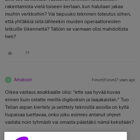
rakentamista vielä toiseen kertaan, kun halutaan jakaa
muihin verkkoihin? Vai taipuuko tekninen toteutus siihen,
että yht'äkkiä siitä lähteekin muiden operaattoreiden
letkuille liikennettä? Tällöin se varmaan olisi mahdollista
heti?
Amatoori
Forum|Forum|7 years ago
A
Oikea vastaus asiakkaalle olisi: "ette saa hyvää kuvaa
ennen kuin ostatte meiltä digiboksin ja laajakaistan." Tuo
Telian aspan kiertely ja selittely teknisillä asioilla on kyllä
hupaisaa luettavaa, onko joku esimies antanut ohjeet
vastata noin tyhmästi vai omasta päästäkö nämä keksitään?