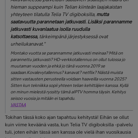
hieman suppeampi kuin Telian kiinteän laajakaistan
yhteyteen tilatulla Telia TV digiboksilla,
mutta
saatavuutta parannetaan
jatkuvasti
.
Lisäksi parannamme
jatkuvasti
kuvanlaatua isolla ruudulla
katsottaessa,
tärkeimpänä järjestyksessä ovat
urheilukanavat."
Montako vuotta se parannamme jatkuvasti meinaa? Mitä on
parannettu jatkuvasti? HD-verkkotallennus on ollut tulossa jo
muutaman vuoden ja ehkä jo tänä vuonna 2019 se
saadaan.Kovalevytallennus? kanavat? netflix? Näistä muista
sitten vastausten perusteella voidaan haaveilla vuonna 2025?
Sitten kun tekniikka sopii yhteen telian kehittäjien kanssa. Kyllä
on minun mielestä ryssitty tämä aIPTV homma täysin. Kehitys
seisoo vuosia ja mitään ei tapahdu.
VASTAA
Tokihan tässä koko ajan tapahtuu kehitystä! Eihän se ollut
kuin viime keväänä vasta, kun Telia TV digiboksilla -palvelu
tuli, joten eihän tässä sen kanssa ole vielä ihan vuosikausia