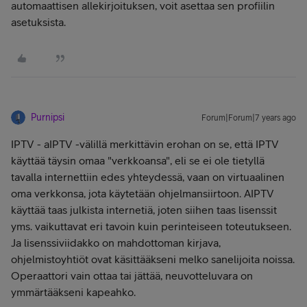
automaattisen allekirjoituksen, voit asettaa sen profiilin
asetuksista.
Purnipsi
Forum|Forum|7 years ago
IPTV - aIPTV -välillä merkittävin erohan on se, että IPTV
käyttää täysin omaa "verkkoansa", eli se ei ole tietyllä
tavalla internettiin edes yhteydessä, vaan on virtuaalinen
oma verkkonsa, jota käytetään ohjelmansiirtoon. AIPTV
käyttää taas julkista internetiä, joten siihen taas lisenssit
yms. vaikuttavat eri tavoin kuin perinteiseen toteutukseen.
Ja lisenssiviidakko on mahdottoman kirjava,
ohjelmistoyhtiöt ovat käsittääkseni melko sanelijoita noissa.
Operaattori vain ottaa tai jättää, neuvotteluvara on
ymmärtääkseni kapeahko.