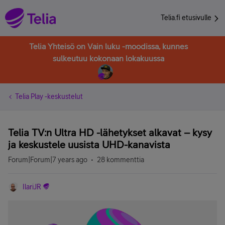
Telia.fi etusivulle
Telia Yhteisö on Vain luku -moodissa, kunnes
sulkeutuu kokonaan lokakuussa
Telia Play -keskustelut
Telia TV:n Ultra HD -lähetykset alkavat – kysy
ja keskustele uusista UHD-kanavista
Forum|Forum|7 years ago
28 kommenttia
IlariJR