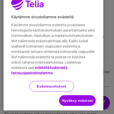
Kumma kyllä esim Viaplayllä onnistuu 4K-kuvan
lähettäminen (live jalkapallo) millä alustalla tai kenen
verkossa tahansa jos vaan kaista riittää.
Käytämme sivustollamme evästeitä
Käytämme sivustollamme evästeitä ja vastaavia
Tietysti kaikki voisivat ottaa Telian mallin käyttöön ja
teknologioita käyttökokemuksen parantamiseksi sekä
toiminnallisiin, tilastollisiin ja markkinointitarkoituksiin.
esimerkiksi Netflix ei toimisi ellei heiltä osta myös nettiä.
Voit hallinnoida evästevalintojasi alla. Kaikki luokat
sisältävät kolmansien osapuolien evästeitä ja
merkitsevät tietojen siirtämistä kolmansille osapuolille.
Voit hallinnoida evästeitä tai poistaa ne käytöstä
milloin tahansa evästeasetuksissa. Lisätietoja
evästeistä saat
evästeitä koskevasta
JuhaPN
Forum|Forum|7 years ago
J
tietosuojaselosteestamme.
Evästeasetukset
@Amatoori
@ kirjoitti:
Oikea vastaus asiakkaalle olisi: "ette saa hyvää kuvaa
Hyväksy evästeet
ennen kuin ostatte meiltä digiboksin ja laajakaistan."
Tässä törmätään siihen tosiseikkaan, ettei joka maan