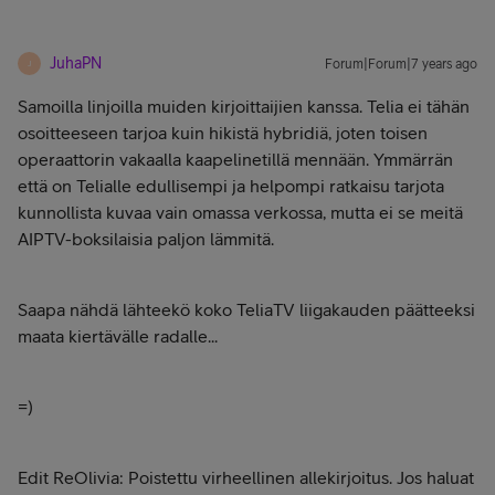
JuhaPN
Forum|Forum|7 years ago
J
Samoilla linjoilla muiden kirjoittaijien kanssa. Telia ei tähän
osoitteeseen tarjoa kuin hikistä hybridiä, joten toisen
operaattorin vakaalla kaapelinetillä mennään. Ymmärrän
että on Telialle edullisempi ja helpompi ratkaisu tarjota
kunnollista kuvaa vain omassa verkossa, mutta ei se meitä
AIPTV-boksilaisia paljon lämmitä.
Saapa nähdä lähteekö koko TeliaTV liigakauden päätteeksi
maata kiertävälle radalle...
=)
Edit ReOlivia: Poistettu virheellinen allekirjoitus. Jos haluat