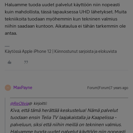
Haluamme tuoda uudet palvelut käyttöön niin nopeasti
kuin mahdollista, tässä tapauksessa UHD lähetykset. Muita
tekniikoita tuodaan myöhemmin kun tekninen valmius
niihin saadaan kuntoon. Aikataulua ei tähän tarkemmin ole
antaa.
Käytössä Apple iPhone 12 | Kiinnostunut sarjoista ja elokuvista
MaxPayne
Forum|Forum|7 years ago
M
@ReOlivia
@ kirjoitti:
Kiva, että tämä herättää keskustelua! Nämä palvelut
tuodaan ensin Telia TV laajakaistalla ja Kaapelissa -
palveluun, siksi että niihin meillä on tekninen valmius.
Haluamme tuoda uudet palvelut käyttöön niin nopeasti