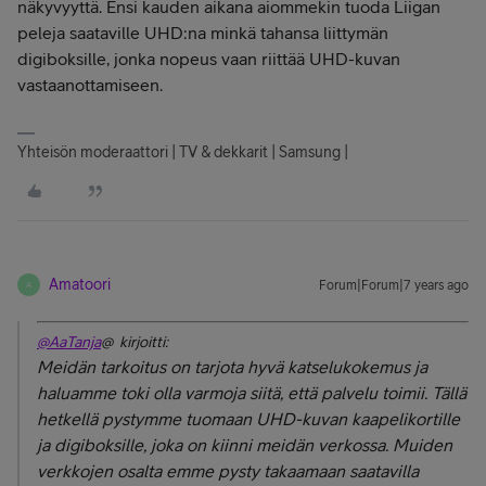
näkyvyyttä. Ensi kauden aikana aiommekin tuoda Liigan
peleja saataville UHD:na minkä tahansa liittymän
digiboksille, jonka nopeus vaan riittää UHD-kuvan
vastaanottamiseen.
Yhteisön moderaattori | TV & dekkarit | Samsung |
Amatoori
Forum|Forum|7 years ago
A
@AaTanja
@ kirjoitti:
Meidän tarkoitus on tarjota hyvä katselukokemus ja
haluamme toki olla varmoja siitä, että palvelu toimii. Tällä
hetkellä pystymme tuomaan UHD-kuvan kaapelikortille
ja digiboksille, joka on kiinni meidän verkossa. Muiden
verkkojen osalta emme pysty takaamaan saatavilla