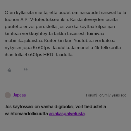
Olen kyllä sitä mieltä, että uudet ominaisuudet saisivat tulla
tuohon AIPTV-toteutukseenkin. Kaistanleveyden osalta
puutetta ei voi perustella, jos vaikka käyttää kilpailijan
kiinteää verkkoyhteyttä taikka tasaisesti toimivaa
mobiililaajakaistaa. Kuitenkin kun Youtubea voi katsoa
nykyisin jopa 8k60fps -laadulla. Ja monella 4k-telkkarilla
ihan tolla 4k60fps HRD -laadulla.
Japeaa
Forum|Forum|7 years ago
J
Jos käytössäsi on vanha digiboksi, voit tiedustella
vaihtomahdollisuutta
asiakaspalvelusta
.