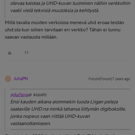
olevaa kaistaa ja UHD-kuvan tuominen näihin verkkoihin
vaatii vielä teknisiä muutoksia ja kehitystä.
Millä tavalla muiden verkoissa menevä uhd eroaa teidän
uhd:sta kun siihen tarvitaan eri verkko? Tähän ei tunnu
saavan vastausta millään.
JuhaPN
Forum|Forum|7 years ago
J
@AaTanja
@ kirjoitti:
Ensi kauden aikana aiommekin tuoda Liigan peleja
saataville UHD:na minkä tahansa liittymän digiboksille,
jonka nopeus vaan riittää UHD-kuvan
vastaanottamiseen.