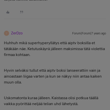
ZerDzo
Forum|Forum|7 years ago
Z
Huhhuh mikä superhyperyllätys että aiptv boksilla et
tätäkään näe. Ketutuskäyrä jälleen maksimissa tätä violettia
firmaa kohtaan.
Hyvin selväksi tullut että aiptv boksi lanseerattiin vain ja
ainoastaan liigaa varten ja kun se näkyy niin antaa kaiken
muun olla.
Uskomatonta kuraa jälleen. Kaistassa olisi potkua täällä
vaikka pyörittää neljää telian uhd lähetystä.