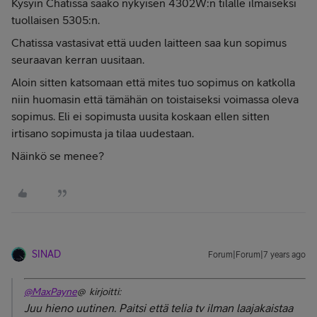
Kysyin Chatissa saako nykyisen 4302W:n tilalle ilmaiseksi
tuollaisen 5305:n.
Chatissa vastasivat että uuden laitteen saa kun sopimus
seuraavan kerran uusitaan.
Aloin sitten katsomaan että mites tuo sopimus on katkolla
niin huomasin että tämähän on toistaiseksi voimassa oleva
sopimus. Eli ei sopimusta uusita koskaan ellen sitten
irtisano sopimusta ja tilaa uudestaan.
Näinkö se menee?
SINAD
Forum|Forum|7 years ago
@MaxPayne
@ kirjoitti:
Juu hieno uutinen. Paitsi että telia tv ilman laajakaistaa