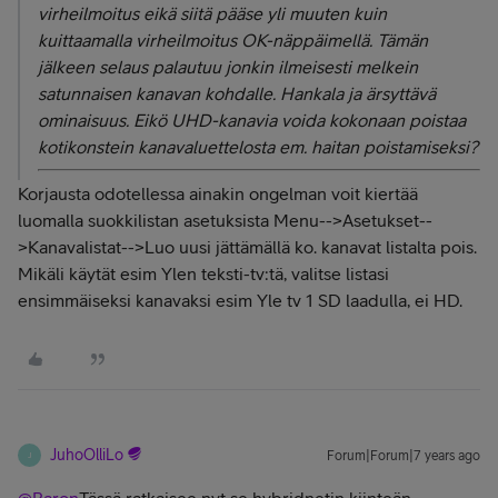
virheilmoitus eikä siitä pääse yli muuten kuin
kuittaamalla virheilmoitus OK-näppäimellä. Tämän
jälkeen selaus palautuu jonkin ilmeisesti melkein
satunnaisen kanavan kohdalle. Hankala ja ärsyttävä
ominaisuus. Eikö UHD-kanavia voida kokonaan poistaa
kotikonstein kanavaluettelosta em. haitan poistamiseksi?
Korjausta odotellessa ainakin ongelman voit kiertää
luomalla suokkilistan asetuksista Menu-->Asetukset--
>Kanavalistat-->Luo uusi jättämällä ko. kanavat listalta pois.
Mikäli käytät esim Ylen teksti-tv:tä, valitse listasi
ensimmäiseksi kanavaksi esim Yle tv 1 SD laadulla, ei HD.
JuhoOlliLo
Forum|Forum|7 years ago
J
@Baron
Tässä ratkaisee nyt se hybridnetin kiinteän