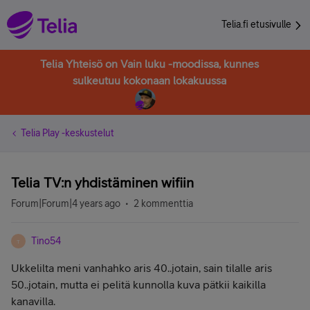
Telia.fi etusivulle
Telia Yhteisö on Vain luku -moodissa, kunnes
sulkeutuu kokonaan lokakuussa
Telia Play -keskustelut
Telia TV:n yhdistäminen wifiin
Forum|Forum|4 years ago
2 kommenttia
Tino54
T
Ukkelilta meni vanhahko aris 40..jotain, sain tilalle aris
50..jotain, mutta ei pelitä kunnolla kuva pätkii kaikilla
kanavilla.