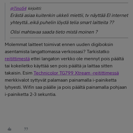
@Tino54
kirjoitti:
Erästä asiaa kuitenkin ukkeli miettii, tv näyttää EI internet
yhteyttä...eikä puhelin löydä telia smart laitteita ??
Olisi mahtavaa saada tieto mistä moinen ?
Molemmat laitteet toimivat ennen uuden digiboksin
asentamista langattomassa verkossasi? Tarkistatko
reitittimestä
ettei langaton verkko ole mennyt pois päältä
tai kokeiletko käyttää sen pois päältä ja laittaa sitten
takaisin. Esim
Technicolor TG799 Xtream -reitittimessä
merkkivalot syttyvät palamaan painamalla i-painiketta
lyhyesti. Wifin saa päälle ja pois päältä painamalla pohjaan
i-painiketta 2-3 sekuntia.