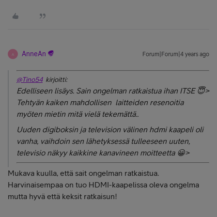
AnneAn
Forum|Forum|4 years ago
A
@Tino54
kirjoitti:
Edelliseen lisäys. Sain ongelman ratkaistua ihan ITSE 😇>
Tehtyän kaiken mahdollisen laitteiden resenoitia
myöten mietin mitä vielä tekemättä..
Uuden digiboksin ja television välinen hdmi kaapeli oli
vanha, vaihdoin sen lähetyksessä tulleeseen uuten,
televisio näkyy kaikkine kanavineen moitteetta 😀>
Mukava kuulla, että sait ongelman ratkaistua.
Harvinaisempaa on tuo HDMI-kaapelissa oleva ongelma
mutta hyvä että keksit ratkaisun!