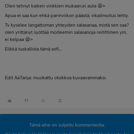
Olen tehnyt kaiken vinkkien mukaan,ei auta 😫>
Apua ei saa kun ehkä parinviikon päästä, vikailmoitus tehty.
Tv kyselee langattoman yhteyden salasanaa, mistä sen saa?
olen yrittänyt syöttää modeemin salasanoja reitittimen ym,
ei kelpaa 😫>
Elikkä tuskallista tämä wifi...
Edit AaTanja: muokattu otsikkoa kuvaavammaksi.
Tämä aihe on suljettu kommenteilta.