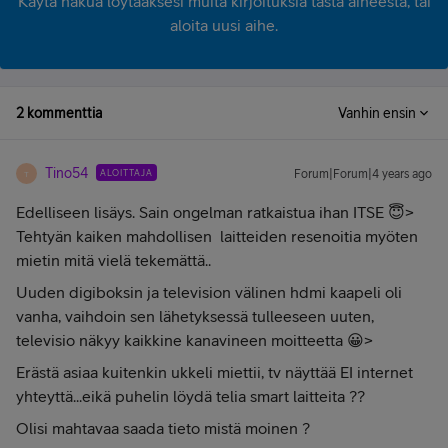
Käytä hakua löytääksesi muita kirjoituksia tästä aiheesta, tai
aloita uusi aihe.
2 kommenttia
Vanhin ensin
Tino54
ALOITTAJA
Forum|Forum|4 years ago
T
Edelliseen lisäys. Sain ongelman ratkaistua ihan ITSE 😇>
Tehtyän kaiken mahdollisen laitteiden resenoitia myöten
mietin mitä vielä tekemättä..
Uuden digiboksin ja television välinen hdmi kaapeli oli
vanha, vaihdoin sen lähetyksessä tulleeseen uuten,
televisio näkyy kaikkine kanavineen moitteetta 😀>
Erästä asiaa kuitenkin ukkeli miettii, tv näyttää EI internet
yhteyttä...eikä puhelin löydä telia smart laitteita ??
Olisi mahtavaa saada tieto mistä moinen ?