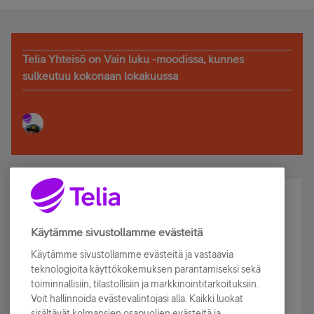
Telia Yhteisö on Vain luku -moodissa, kunnes
sulkeutuu kokonaan lokakuussa
Älä jää paitsi – osallistu ja voita!
Tilaa Telian uutiskirje ja olet mukana arvonnassa.
Käytämme sivustollamme evästeitä
Samalla saat parhaat asiakasedut suoraan
Käytämme sivustollamme evästeitä ja vastaavia
sähköpostiisi.
teknologioita käyttökokemuksen parantamiseksi sekä
toiminnallisiin, tilastollisiin ja markkinointitarkoituksiin.
Voit hallinnoida evästevalintojasi alla. Kaikki luokat
Tilaa nyt
sisältävät kolmansien osapuolien evästeitä ja