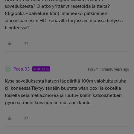
sovelluksesta? Oletko yrittänyt resetoida laitteita?
(digiboksi+palvelureititin) Ilmeneekö pätkiminen
ainoastaan esim HD-kanavilla tai jossain muussa tietyssa
tilanteessa?
Peetu03
ALOITTAJA
Forum|Forum|8 years ago
P
Kyse sovelluksesta katson läppärillä 100m valokuitu,piuha
kii koneessa.Täytyy tänään buutata wlan boxi ja kokeilla
toisella selaimella.cmorea ja ruutu+ koitin katsoa,hetken
pyöri sit meni kuva jumiin mut ääni kuulu