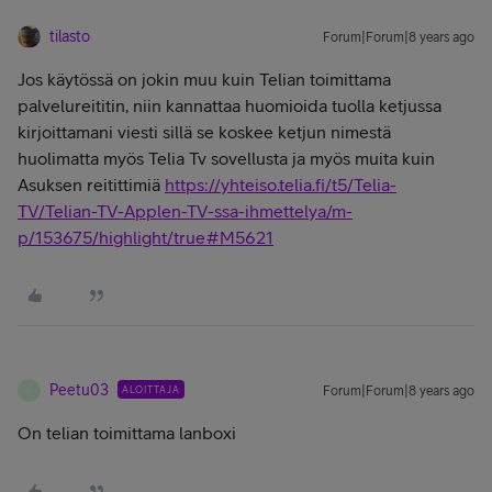
tilasto
Forum|Forum|8 years ago
Jos käytössä on jokin muu kuin Telian toimittama
palvelureititin, niin kannattaa huomioida tuolla ketjussa
kirjoittamani viesti sillä se koskee ketjun nimestä
huolimatta myös Telia Tv sovellusta ja myös muita kuin
Asuksen reitittimiä
https://yhteiso.telia.fi/t5/Telia-
TV/Telian-TV-Applen-TV-ssa-ihmettelya/m-
p/153675/highlight/true#M5621
Peetu03
ALOITTAJA
Forum|Forum|8 years ago
P
On telian toimittama lanboxi