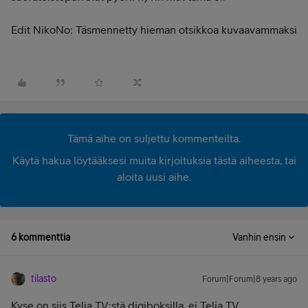
Edit NikoNo: Täsmennetty hieman otsikkoa kuvaavammaksi
Tämä aihe on suljettu kommenteilta.
Käytä hakua löytääksesi muita kirjoituksia tästä aiheesta, tai
aloita uusi aihe.
6 kommenttia
Vanhin ensin
tilasto
Forum|Forum|8 years ago
Kyse on siis Telia TV:stä digiboksilla, ei Telia TV