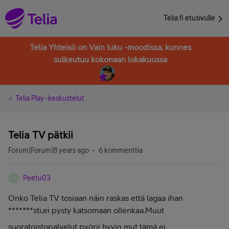
Telia.fi etusivulle
Telia Yhteisö on Vain luku -moodissa, kunnes
sulkeutuu kokonaan lokakuussa
Telia Play -keskustelut
Telia TV pätkii
Forum|Forum|8 years ago
6 kommenttia
Peetu03
P
Onko Telia TV tosiaan näin raskas että lagaa ihan
*******sti,ei pysty katsomaan ollenkaa.Muut
suoratoistopalvelut pyörii hyvin mut tämä ei.