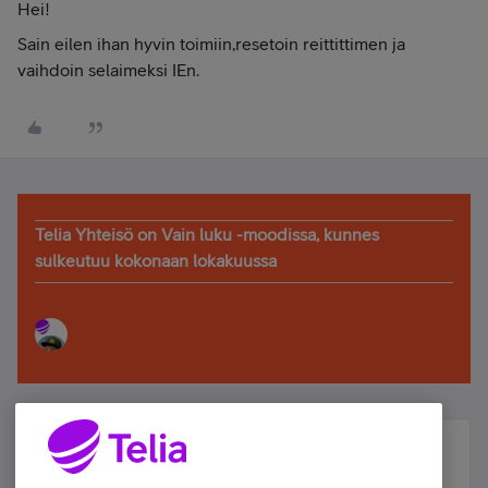
Hei!
Sain eilen ihan hyvin toimiin,resetoin reittittimen ja
vaihdoin selaimeksi IEn.
Telia Yhteisö on Vain luku -moodissa, kunnes
sulkeutuu kokonaan lokakuussa
Älä jää paitsi – osallistu ja voita!