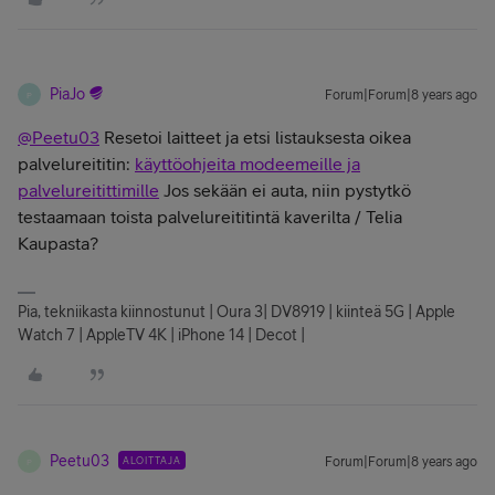
PiaJo
Forum|Forum|8 years ago
P
@Peetu03
Resetoi laitteet ja etsi listauksesta oikea
palvelureititin:
käyttöohjeita modeemeille ja
palvelureitittimille
Jos sekään ei auta, niin pystytkö
testaamaan toista palvelureititintä kaverilta / Telia
Kaupasta?
Pia, tekniikasta kiinnostunut | Oura 3| DV8919 | kiinteä 5G | Apple
Watch 7 | AppleTV 4K | iPhone 14 | Decot |
Peetu03
ALOITTAJA
Forum|Forum|8 years ago
P