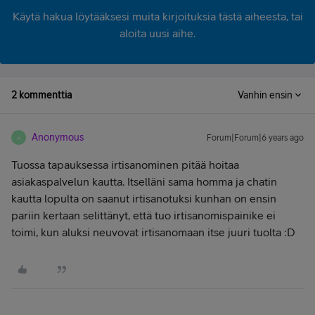
Käytä hakua löytääksesi muita kirjoituksia tästä aiheesta, tai
aloita uusi aihe.
2 kommenttia
Vanhin ensin
Anonymous
Forum|Forum|6 years ago
A
Tuossa tapauksessa irtisanominen pitää hoitaa
asiakaspalvelun kautta. Itselläni sama homma ja chatin
kautta lopulta on saanut irtisanotuksi kunhan on ensin
pariin kertaan selittänyt, että tuo irtisanomispainike ei
toimi, kun aluksi neuvovat irtisanomaan itse juuri tuolta :D