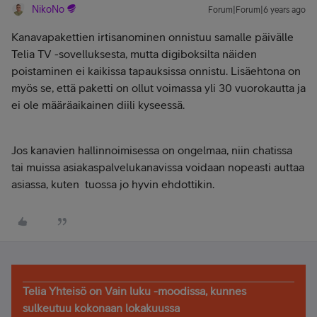
NikoNo
Forum|Forum|6 years ago
Kanavapakettien irtisanominen onnistuu samalle päivälle
Telia TV -sovelluksesta, mutta digiboksilta näiden
poistaminen ei kaikissa tapauksissa onnistu. Lisäehtona on
myös se, että paketti on ollut voimassa yli 30 vuorokautta ja
ei ole määräaikainen diili kyseessä.
Jos kanavien hallinnoimisessa on ongelmaa, niin chatissa
tai muissa asiakaspalvelukanavissa voidaan nopeasti auttaa
asiassa, kuten
tuossa jo hyvin ehdottikin.
Telia Yhteisö on Vain luku -moodissa, kunnes
sulkeutuu kokonaan lokakuussa