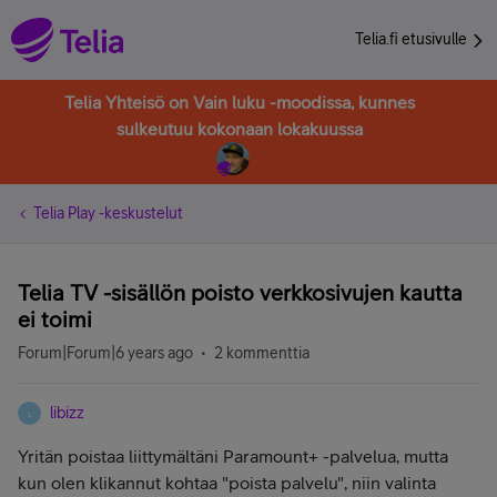
Telia.fi etusivulle
Telia Yhteisö on Vain luku -moodissa, kunnes
sulkeutuu kokonaan lokakuussa
Telia Play -keskustelut
Telia TV -sisällön poisto verkkosivujen kautta
ei toimi
Forum|Forum|6 years ago
2 kommenttia
libizz
L
Yritän poistaa liittymältäni Paramount+ -palvelua, mutta
kun olen klikannut kohtaa "poista palvelu", niin valinta