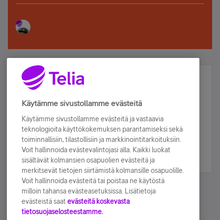
Älä jää paitsi – osallistu ja voita!
Tilaa Telian uutiskirje ja olet mukana arvonnassa.
Käytämme sivustollamme evästeitä
Samalla saat parhaat asiakasedut suoraan
Käytämme sivustollamme evästeitä ja vastaavia
sähköpostiisi.
teknologioita käyttökokemuksen parantamiseksi sekä
toiminnallisiin, tilastollisiin ja markkinointitarkoituksiin.
Voit hallinnoida evästevalintojasi alla. Kaikki luokat
Tilaa nyt
sisältävät kolmansien osapuolien evästeitä ja
merkitsevät tietojen siirtämistä kolmansille osapuolille.
Voit hallinnoida evästeitä tai poistaa ne käytöstä
milloin tahansa evästeasetuksissa. Lisätietoja
evästeistä saat
evästeitä koskevasta
tietosuojaselosteestamme.