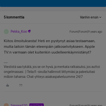
5 kommenttia
Vanhin ensin
Pekka_Koo
Forum|Forum|9 years ago
P
Kiitos ilmoituksesta! Heti en pystynyt asiaa testaamaan,
mutta laitoin tämän eteenpäin jatkoselvitykseen. Apple
TV:n varmaan olet kuitenkin uudelleenkäynnistänyt?
Viestistä saa tykätä, jos se on hyvä, ja merkata ratkaisuksi, jos auttoi
ongelmassasi. :) Telia.fi -sivulla hallinnoit liittymiäsi ja palveluitasi
milloin tahansa. Chat-yhteys asiakaspalveluumme 24/7
Simppa320
ALOITTAJA
Forum|Forum|9 years ago
S