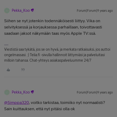
Pekka_Koo
Forum|Forum|9 years ago
P
Siihen se nyt jotenkin todennäköisesti liittyy. Vika on
selvityksessä ja korjauksessa parhaillaan, toivottavasti
saadaan jaksot näkymään taas myös Apple TV:ssä.
Viestistä saa tykätä, jos se on hyvä, ja merkata ratkaisuksi, jos auttoi
ongelmassasi. :) Telia.fi -sivulla hallinnoit liittymiäsi ja palveluitasi
milloin tahansa. Chat-yhteys asiakaspalveluumme 24/7
Pekka_Koo
Forum|Forum|9 years ago
P
@Simppa320
, voitko tarkistaa, toimiiko nyt normaalisti?
Sain kuittauksen, että nyt pitäisi olla ok