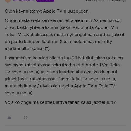
Olen käynnistänyt Apple TV:n uudelleen.
Ongelmasta vielä sen verran, että aiemmin Axmen jaksot
olivat kaikki yhtenä listana (sekä iPad:n että Apple TV:n
Telia TV sovelluksessa), mutta nyt ongelman alettua, jaksot
on jaettu kahteen kauteen (tosin molemmat merkitty
merkinnällä "kausi 0").
Ensimmäisen kauden alla on tuo 24.5. tullut jakso (joka on
siis myös katsottavissa sekä iPad:n että Apple TV:n Telia
TV sovelluksella) ja toisen kauden alla ovat kaikki muut
jaksot (ovat katsottavissa iPad:n Telia TV sovelluksella,
mutta eivät näy / eivät ole tarjolla Apple TV:n Telia TV
sovelluksella).
Voisiko ongelma kenties liittyä tähän kausi jaotteluun?