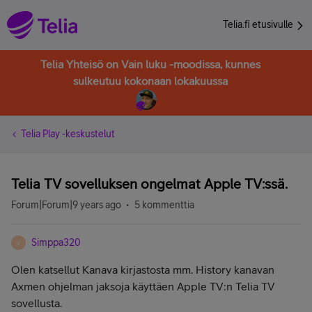
Telia.fi etusivulle
Telia Yhteisö on Vain luku -moodissa, kunnes
sulkeutuu kokonaan lokakuussa
Telia Play -keskustelut
Telia TV sovelluksen ongelmat Apple TV:ssä.
Forum|Forum|9 years ago
5 kommenttia
Simppa320
S
Olen katsellut Kanava kirjastosta mm. History kanavan
Axmen ohjelman jaksoja käyttäen Apple TV:n Telia TV
sovellusta.