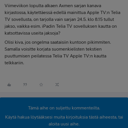
Viimeviikon lopulta alkaen Axmen sarjan kanava
kirjastossa, käytettäessä edellä mainittua Apple TV:n Telia
TV sovellusta, on tarjolla vain sarjan 24.5. klo 8.15 tullut
jakso, vaikka esim. iPadin Telia TV sovelluksen kautta on
katsottavissa useita jaksoja?
Olisi kiva, jos ongelma saataisiin kuntoon pikimmiten.
Samalla voisitte korjata suomenkielisten tekstien
puuttumisen peilatessa Telia TV Apple TV:n kautta
telkkariin.
Tämä aihe on suljettu kommenteilta.
Käytä hakua löytääksesi muita kirjoituksia tästä aiheesta, tai
aloita uusi aihe.