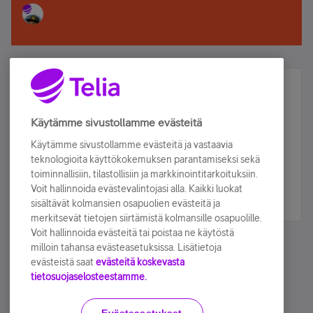
Älä jää paitsi – osallistu ja voita!
Tilaa Telian uutiskirje ja olet mukana arvonnassa.
Käytämme sivustollamme evästeitä
Samalla saat parhaat asiakasedut suoraan
Käytämme sivustollamme evästeitä ja vastaavia
sähköpostiisi.
teknologioita käyttökokemuksen parantamiseksi sekä
toiminnallisiin, tilastollisiin ja markkinointitarkoituksiin.
Voit hallinnoida evästevalintojasi alla. Kaikki luokat
Tilaa nyt
sisältävät kolmansien osapuolien evästeitä ja
merkitsevät tietojen siirtämistä kolmansille osapuolille.
Voit hallinnoida evästeitä tai poistaa ne käytöstä
milloin tahansa evästeasetuksissa. Lisätietoja
evästeistä saat
evästeitä koskevasta
tietosuojaselosteestamme.
Käyttöehdot
Accessibility statement