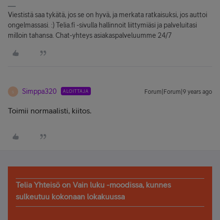
Viestistä saa tykätä, jos se on hyvä, ja merkata ratkaisuksi, jos auttoi
ongelmassasi. :) Telia.fi -sivulla hallinnoit liittymiäsi ja palveluitasi
milloin tahansa. Chat-yhteys asiakaspalveluumme 24/7
Simppa320
ALOITTAJA
Forum|Forum|9 years ago
S
Toimii normaalisti, kiitos.
Telia Yhteisö on Vain luku -moodissa, kunnes
sulkeutuu kokonaan lokakuussa