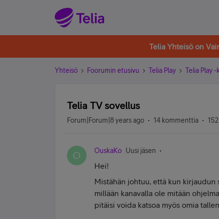
Telia Yhteisö on Va
Yhteisö
Foorumin etusivu
Telia Play
Telia Play 
Telia TV sovellus
Forum|Forum|8 years ago
14 kommenttia
152
OuskaKo
Uusi jäsen
O
Hei!
Mistähän johtuu, että kun kirjaudun s
millään kanavalla ole mitään ohjelmaa
pitäisi voida katsoa myös omia tallen