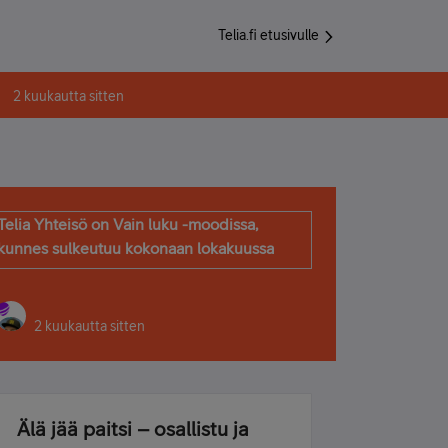
Telia.fi etusivulle
2 kuukautta sitten
Telia Yhteisö on Vain luku -moodissa,
kunnes sulkeutuu kokonaan lokakuussa
2 kuukautta sitten
Älä jää paitsi – osallistu ja