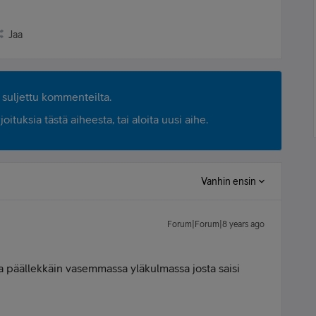
Jaa
suljettu kommenteilta.
ituksia tästä aiheesta, tai aloita uusi aihe.
Vanhin ensin
Forum|Forum|8 years ago
 päällekkäin vasemmassa yläkulmassa josta saisi