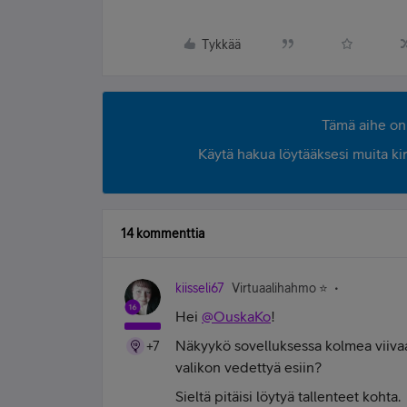
Tykkää
Tämä aihe on 
Käytä hakua löytääksesi muita kirjo
14 kommenttia
kiisseli67
Virtuaalihahmo ⭐️
Hei
@OuskaKo
!
Näkyykö sovelluksessa kolmea viivaa
+7
valikon vedettyä esiin?
Sieltä pitäisi löytyä tallenteet kohta.