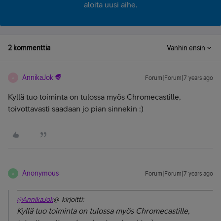
aloita uusi aihe.
2 kommenttia
Vanhin ensin
AnnikaJok
Forum|Forum|7 years ago
A
Kyllä tuo toiminta on tulossa myös Chromecastille,
toivottavasti saadaan jo pian sinnekin :)
Anonymous
Forum|Forum|7 years ago
A
@AnnikaJok
@ kirjoitti:
Kyllä tuo toiminta on tulossa myös Chromecastille,