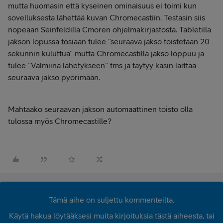
mutta huomasin että kyseinen ominaisuus ei toimi kun
sovelluksesta lähettää kuvan Chromecastiin. Testasin siis
nopeaan Seinfeldilla Cmoren ohjelmakirjastosta. Tabletilla
jakson lopussa tosiaan tulee ”seuraava jakso toistetaan 20
sekunnin kuluttua” mutta Chromecastilla jakso loppuu ja
tulee ”Valmiina lähetykseen” tms ja täytyy käsin laittaa
seuraava jakso pyörimään.
Mahtaako seuraavan jakson automaattinen toisto olla
tulossa myös Chromecastille?
Tämä aihe on suljettu kommenteilta.
Käytä hakua löytääksesi muita kirjoituksia tästä aiheesta, tai