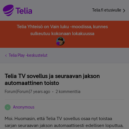
Telia.fi etusivulle
Telia Yhteisö on Vain luku -moodissa, kunnes
sulkeutuu kokonaan lokakuussa
Telia Play -keskustelut
Telia TV sovellus ja seuraavan jakson
automaattinen toisto
Forum|Forum|7 years ago
2 kommenttia
Anonymous
A
Moi. Huomasin, että Telia TV sovellus osaa nyt toistaa
sarjan seuraavan jakson automaattisesti edellisen loputtua,