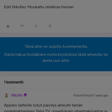
Edit NikoNo: Muokattu otsikkoa hieman
Tämä aihe on suljettu kommenteilta.
Käytä hakua löytääksesi muita kirjoituksia tästä aiheesta, tai
aloita uusi aihe.
1 kommentti
NikoNo
Forum|Forum|7 years ago
Applen laitteille tullut päivitys aiheutti tämän
ongelmatilanteen Telia TV -sovelluksen ohjelmakirjaston ja