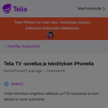
Telia.fi etusivulle
Telia Yhteisö on Vain luku -moodissa, kunnes
sulkeutuu kokonaan lokakuussa
Telia Play -keskustelut
Telia TV -sovellus ja tekstitykset iPhonella
Forum|Forum|7 years ago
1 kommentti
Nadja92
N
Onko tekstitys ongelma ratkaistu jo? Eli kyseessä se kun
tekstit ei toimi iphonella