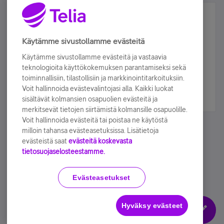
Älä jää paitsi – osallistu ja voita!
Tilaa Telian uutiskirje ja olet mukana arvonnassa.
Käytämme sivustollamme evästeitä
Samalla saat parhaat asiakasedut suoraan
Käytämme sivustollamme evästeitä ja vastaavia
sähköpostiisi.
teknologioita käyttökokemuksen parantamiseksi sekä
toiminnallisiin, tilastollisiin ja markkinointitarkoituksiin.
Voit hallinnoida evästevalintojasi alla. Kaikki luokat
Tilaa nyt
sisältävät kolmansien osapuolien evästeitä ja
merkitsevät tietojen siirtämistä kolmansille osapuolille.
Voit hallinnoida evästeitä tai poistaa ne käytöstä
milloin tahansa evästeasetuksissa. Lisätietoja
evästeistä saat
evästeitä koskevasta
tietosuojaselosteestamme.
Käyttöehdot
Accessibility statement
Evästeasetukset
Hyväksy evästeet
Evästeasetukset