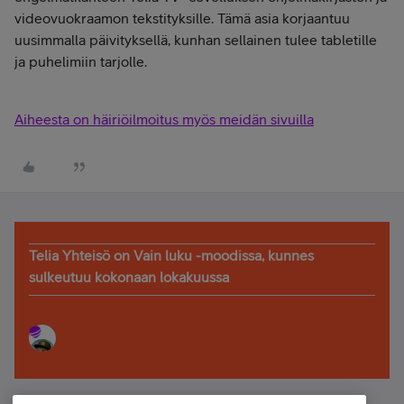
videovuokraamon tekstityksille. Tämä asia korjaantuu
uusimmalla päivityksellä, kunhan sellainen tulee tabletille
ja puhelimiin tarjolle.
Aiheesta on häiriöilmoitus myös meidän sivuilla
Telia Yhteisö on Vain luku -moodissa, kunnes
sulkeutuu kokonaan lokakuussa