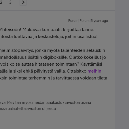
2
3
Forum|Forum|5 years ago
 Yhteisöön! Mukavaa kun päätit kirjoittaa tänne.
oista luettavaa ja keskusteluja, joihin osallistua!
ohjelmistopäivitys, jonka myötä tallenteiden selauskin
ahdollisuus lisättiin digiboksille. Oletko kokeillut jo
voisiko se auttaa hitaaseen toimintaan? Käyttämäsi
ia ja siksi ehkä päivitystä vailla. Ottaisitko
meihin
ksin toimintaa tarkemmin ja tarvittaessa voidaan tilata
leva. Päivitän myös meidän asiakastukisivustoa osana
ssa palautetta sivuston ohjeista.