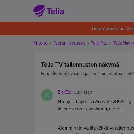
Telia Yhteisö on Va
Yhteisö
Foorumin etusivu
Telia Play
Telia Play 
Telia TV tallennusten näkymä
Forum|Forum|5 years ago
64 kommenttia
464
ZiorZio
Uusi jäsen
Z
No nyt - käytössä Arris VP2853 digib
listana vaan kuvakkeina, iso fail.
Aiemminkin välillä tökkinyt tallennu