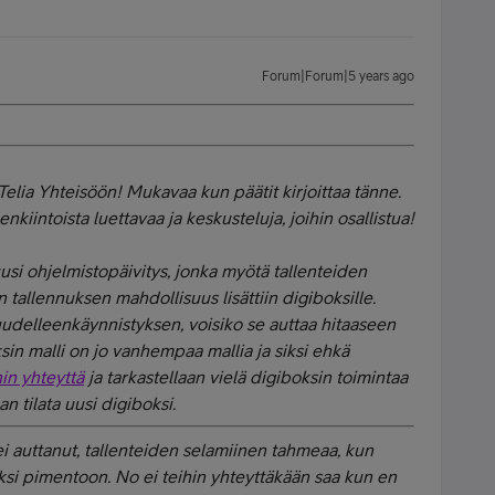
Forum|Forum|5 years ago
Telia Yhteisöön! Mukavaa kun päätit kirjoittaa tänne.
nkiintoista luettavaa ja keskusteluja, joihin osallistua!
uusi ohjelmistopäivitys, jonka myötä tallenteiden
 tallennuksen mahdollisuus lisättiin digiboksille.
uudelleenkäynnistyksen, voisiko se auttaa hitaaseen
in malli on jo vanhempaa mallia ja siksi ehkä
in yhteyttä
ja tarkastellaan vielä digiboksin toimintaa
n tilata uusi digiboksi.
 auttanut, tallenteiden selamiinen tahmeaa, kun
eksi pimentoon. No ei teihin yhteyttäkään saa kun en