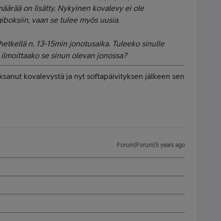
äärää on lisätty. Nykyinen kovalevy ei ole
boksiin, vaan se tulee myös uusia.
etkellä n. 13-15min jonotusaika. Tuleeko sinulle
i ilmoittaako se sinun olevan jonossa?
sanut kovalevystä ja nyt softapäivityksen jälkeen sen
Forum|Forum|5 years ago