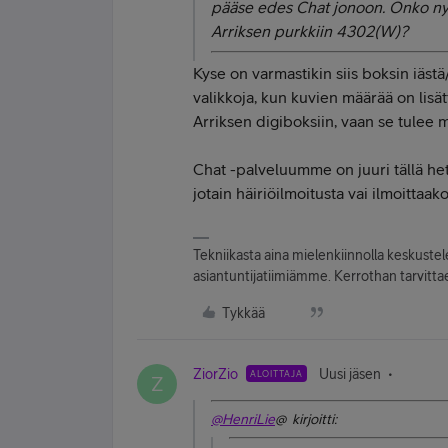
pääse edes Chat jonoon. Onko n
Arriksen purkkiin 4302(W)?
Kyse on varmastikin siis boksin iästä
valikkoja, kun kuvien määrää on lisä
Arriksen digiboksiin, vaan se tulee 
Chat -palveluumme on juuri tällä het
jotain häiriöilmoitusta vai ilmoittaa
Tekniikasta aina mielenkiinnolla keskuste
asiantuntijatiimiämme. Kerrothan tarvittae
Tykkää
ZiorZio
Uusi jäsen
ALOITTAJA
Z
@HenriLie
@ kirjoitti: