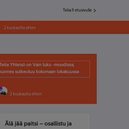
Telia.fi etusivulle
2 kuukautta sitten
Telia Yhteisö on Vain luku -moodissa,
kunnes sulkeutuu kokonaan lokakuussa
2 kuukautta sitten
Älä jää paitsi – osallistu ja