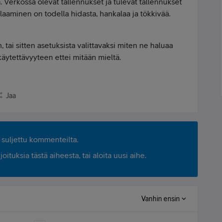
. Verkossa olevat tallennukset ja tulevat tallennukset
laaminen on todella hidasta, hankalaa ja tökkivää.
 tai sitten asetuksista valittavaksi miten ne haluaa
käytettävyyteen ettei mitään mieltä.
Jaa
suljettu kommenteilta.
ituksia tästä aiheesta, tai aloita uusi aihe.
Vanhin ensin