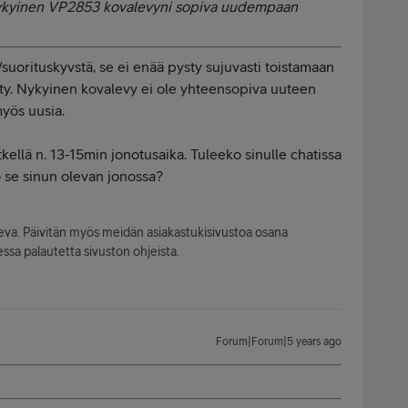
ykyinen VP2853 kovalevyni sopiva uudempaan
/suorituskyvstä, se ei enää pysty sujuvasti toistamaan
tty. Nykyinen kovalevy ei ole yhteensopiva uuteen
myös uusia.
kellä n. 13-15min jonotusaika. Tuleeko sinulle chatissa
ko se sinun olevan jonossa?
leva. Päivitän myös meidän asiakastukisivustoa osana
ssa palautetta sivuston ohjeista.
Forum|Forum|5 years ago