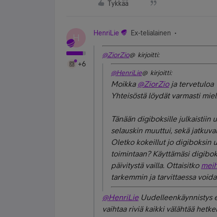
Tykkää
HenriLie
Ex-telialainen
H
@ZiorZio
@ kirjoitti:
+6
@HenriLie
@ kirjoitti:
Moikka
@ZiorZio
ja tervetuloa 
Yhteisöstä löydät varmasti miele
Tänään digiboksille julkaistiin 
selauskin muuttui, sekä jatkuvan
Oletko kokeillut jo digiboksin 
toimintaan? Käyttämäsi digiboks
päivitystä vailla. Ottaisitko
meih
tarkemmin ja tarvittaessa voidaa
@HenriLie
Uudelleenkäynnistys ei
vaihtaa riviä kaikki välähtää hetk