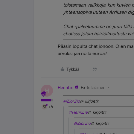
toistamaan valikkoja, kun kuvien m
yhteensopiva uuteen Arriksen digi
Chat -palveluumme on juuri tällä h
chatissa jotain häiriöilmoitusta va
Pääsin lopulta chat jonoon. Olen mak
arvoksi jää nolla euroa?
Tykkää
HenriLie
Ex-telialainen
H
@ZiorZio
@ kirjoitti:
+6
@HenriLie
@ kirjoitti:
@ZiorZio
@ kirjoitti: