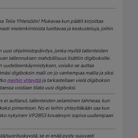
oa Telia Yhteisöön! Mukavaa kun päätit kirjoittaa
asti mielenkiintoista luettavaa ja keskusteluja, joihin
in uusi ohjelmistopäivitys, jonka myötä tallenteiden
van tallennuksen mahdollisuus lisättiin digiboksille.
in uudelleenkäynnistyksen, voisiko se auttaa
mäsi digiboksin malli on jo vanhempaa mallia ja siksi
itko
meihin yhteyttä
ja tarkastellaan vielä digiboksin
taessa voidaan tilata uusi digiboksi.
 ei auttanut, tallenteiden selamiinen tahmeaa, kun
etkeksi pimentoon. No ei teihin yhteyttäkään saa kun
nko nykyinen VP2853 kovalevyni sopiva uudempaan
stä/suorituskyvstä, se ei enää pysty sujuvasti