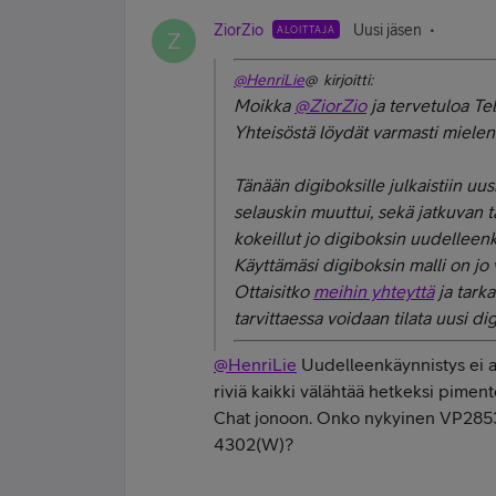
ZiorZio
Uusi jäsen
ALOITTAJA
Z
@HenriLie
@ kirjoitti:
Moikka
@ZiorZio
ja tervetuloa Te
Yhteisöstä löydät varmasti mielenki
Tänään digiboksille julkaistiin uu
selauskin muuttui, sekä jatkuvan t
kokeillut jo digiboksin uudelleen
Käyttämäsi digiboksin malli on jo 
Ottaisitko
meihin yhteyttä
ja tarka
tarvittaessa voidaan tilata uusi dig
@HenriLie
Uudelleenkäynnistys ei au
riviä kaikki välähtää hetkeksi pimen
Chat jonoon. Onko nykyinen VP2853
4302(W)?