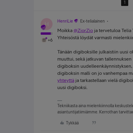
1
HenriLie
Ex-telialainen
H
Moikka
@ZiorZio
ja tervetuloa Telia
Yhteisöstä löydät varmasti mielenkiint
+6
Tänään digiboksille julkaistiin uusi 
muuttui, sekä jatkuvan tallennuksen m
digiboksin uudelleenkäynnistyksen, 
digiboksin malli on jo vanhempaa mall
yhteyttä
ja tarkastellaan vielä digibo
uusi digiboksi.
Tekniikasta aina mielenkiinnolla keskuste
asiantuntijatiimiämme. Kerrothan tarvittae
Tykkää