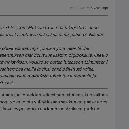
Forum|Forum|5 years ago
lia Yhteisöön! Mukavaa kun päätit kirjoittaa tänne.
intoista luettavaa ja keskusteluja, joihin osallistua!
si ohjelmistopäivitys, jonka myötä tallenteiden
allennuksen mahdollisuus lisättiin digiboksille. Oletko
käynnistyksen, voisiko se auttaa hitaaseen toimintaan?
vanhempaa mallia ja siksi ehkä päivitystä vailla.
stellaan vielä digiboksin toimintaa tarkemmin ja
iboksi.
ttanut, tallenteiden selamiinen tahmeaa, kun vaihtaa
toon. No ei teihin yhteyttäkään saa kun en pääse edes
 kovalevyni sopiva uudempaan Arriksen purkkiin