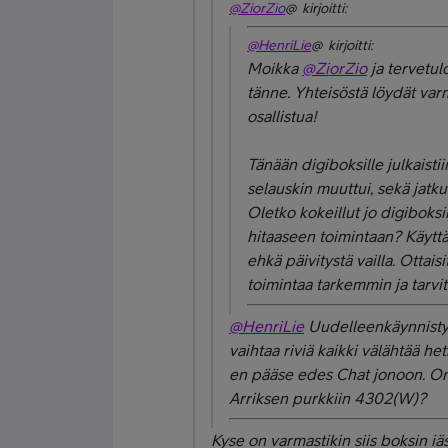
@ZiorZio
@ kirjoitti:
@HenriLie
@ kirjoitti:
Moikka
@ZiorZio
ja tervetul
tänne. Yhteisöstä löydät varm
osallistua!
Tänään digiboksille julkaisti
selauskin muuttui, sekä jatku
Oletko kokeillut jo digiboks
hitaaseen toimintaan? Käyttä
ehkä päivitystä vailla. Ottais
toimintaa tarkemmin ja tarvit
@HenriLie
Uudelleenkäynnistys
vaihtaa riviä kaikki välähtää h
en pääse edes Chat jonoon. O
Arriksen purkkiin 4302(W)?
Kyse on varmastikin siis boksin iä