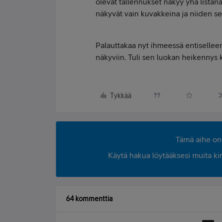
olevat tallennukset näkyy yhä listana
näkyvät vain kuvakkeina ja niiden se
Palauttakaa nyt ihmeessä entiselleen,
näkyviin. Tuli sen luokan heikennys 
Tykkää
Tämä aihe on 
Käytä hakua löytääksesi muita kirjo
64 kommenttia