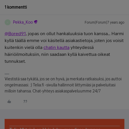
1 kommentti
Pekka_Koo
Forum|Forum|7 years ago
P
@Bored91
, jopas on ollut hankaluuksia tuon kanssa... Harmi
kyllä täällä emme voi käsitellä asiakastietoja, joten jos voisit
kuitenkin vielä olla
chatin kautta
yhteydessä
häiriöilmoituksiin, niin saadaan kyllä kaivettua oikeat
tunnukset.
Viestistä saa tykätä, jos se on hyvä, ja merkata ratkaisuksi, jos auttoi
ongelmassasi. :) Telia.fi -sivulla hallinnoit liittymiäsi ja palveluitasi
milloin tahansa. Chat-yhteys asiakaspalveluumme 24/7