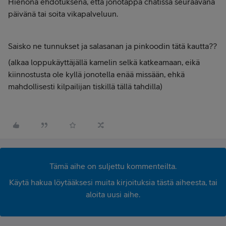
Hienona ehdotuksena, että jonotappa chatissa seuraavana
päivänä tai soita vikapalveluun.
Saisko ne tunnukset ja salasanan ja pinkoodin tätä kautta??
(alkaa loppukäyttäjällä kamelin selkä katkeamaan, eikä
kiinnostusta ole kyllä jonotella enää missään, ehkä
mahdollisesti kilpailijan tiskillä tällä tahdilla)
Tämä aihe on suljettu kommenteilta.
Käytä hakua löytääksesi muita kirjoituksia tästä aiheesta, tai
aloita uusi aihe.