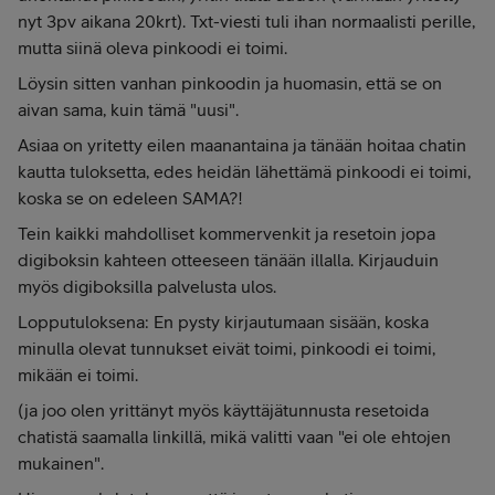
nyt 3pv aikana 20krt). Txt-viesti tuli ihan normaalisti perille,
mutta siinä oleva pinkoodi ei toimi.
Löysin sitten vanhan pinkoodin ja huomasin, että se on
aivan sama, kuin tämä "uusi".
Asiaa on yritetty eilen maanantaina ja tänään hoitaa chatin
kautta tuloksetta, edes heidän lähettämä pinkoodi ei toimi,
koska se on edeleen SAMA?!
Tein kaikki mahdolliset kommervenkit ja resetoin jopa
digiboksin kahteen otteeseen tänään illalla. Kirjauduin
myös digiboksilla palvelusta ulos.
Lopputuloksena: En pysty kirjautumaan sisään, koska
minulla olevat tunnukset eivät toimi, pinkoodi ei toimi,
mikään ei toimi.
(ja joo olen yrittänyt myös käyttäjätunnusta resetoida
chatistä saamalla linkillä, mikä valitti vaan "ei ole ehtojen
mukainen".