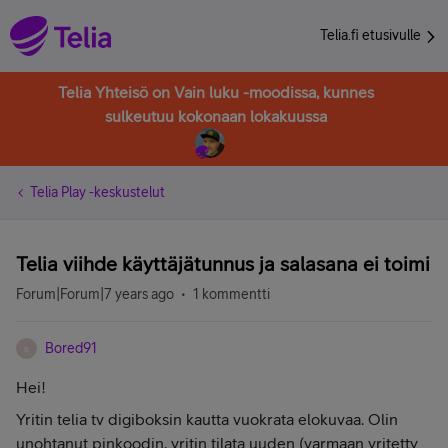
Telia.fi etusivulle
Telia Yhteisö on Vain luku -moodissa, kunnes
sulkeutuu kokonaan lokakuussa
Telia Play -keskustelut
Telia viihde käyttäjätunnus ja salasana ei toimi
Forum|Forum|7 years ago
1 kommentti
Bored91
B
Hei!
Yritin telia tv digiboksin kautta vuokrata elokuvaa. Olin
unohtanut pinkoodin, yritin tilata uuden (varmaan yritetty