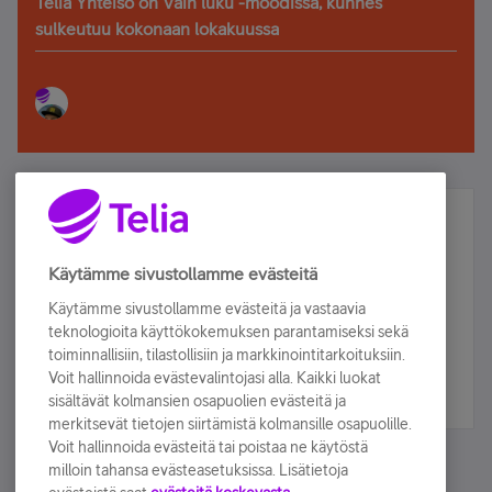
Telia Yhteisö on Vain luku -moodissa, kunnes
sulkeutuu kokonaan lokakuussa
Älä jää paitsi – osallistu ja voita!
Tilaa Telian uutiskirje ja olet mukana arvonnassa.
Käytämme sivustollamme evästeitä
Samalla saat parhaat asiakasedut suoraan
Käytämme sivustollamme evästeitä ja vastaavia
sähköpostiisi.
teknologioita käyttökokemuksen parantamiseksi sekä
toiminnallisiin, tilastollisiin ja markkinointitarkoituksiin.
Voit hallinnoida evästevalintojasi alla. Kaikki luokat
Tilaa nyt
sisältävät kolmansien osapuolien evästeitä ja
merkitsevät tietojen siirtämistä kolmansille osapuolille.
Voit hallinnoida evästeitä tai poistaa ne käytöstä
milloin tahansa evästeasetuksissa. Lisätietoja